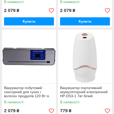
В наявності
В наявності
пакувальник вакуумний
пакувальник вакуумний
Чорний HP-11-29B
Сріблястий
2 079
2 079
₴
₴
Купити
Купити
Вакууматор побутовий
Вакумуатор портативний
сенсорний для сухих і
акумуляторний електричний
вологих продуктів 120 Вт із
HP-DS3-1 7вт білий
вбудованим різаком
професійний вакууматор для
В наявності
В наявності
пакувальник вакуумний HP-
продуктів
11-29BL
2 079
779
₴
₴