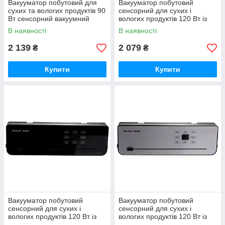
Вакууматор побутовий для
Вакууматор побутовий
сухих та вологих продуктів 90
сенсорний для сухих і
Вт сенсорний вакуумний
вологих продуктів 120 Вт із
пакувальник + 10 пакетів HP-
вбудованим різаком
В наявності
В наявності
11-16GR
пакувальник вакуумний Білий
HP-11-29W
2 139
2 079
₴
₴
Купити
Купити
Вакууматор побутовий
Вакууматор побутовий
сенсорний для сухих і
сенсорний для сухих і
вологих продуктів 120 Вт із
вологих продуктів 120 Вт із
вбудованим різаком
вбудованим різаком