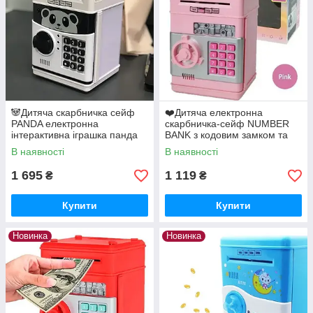
🐼Дитяча скарбничка сейф
❤️Дитяча електронна
PANDA електронна
скарбничка-сейф NUMBER
інтерактивна іграшка панда
BANK з кодовим замком та
дитячий банкомат з кодовим
купюроприймачем
В наявності
В наявності
замком
1 695
1 119
₴
₴
Купити
Купити
Новинка
Новинка