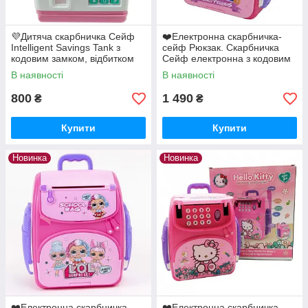
💜Дитяча скарбничка Сейф
❤️Електронна скарбничка-
Intelligent Savings Tank з
сейф Рюкзак. Скарбничка
кодовим замком, відбитком
Сейф електронна з кодовим
пальця, музична Рожевий
замком та відбитком пальця
В наявності
В наявності
800
1 490
₴
₴
Купити
Купити
Новинка
Новинка
❤️Електронна скарбничка-
❤️Електронна скарбничка-