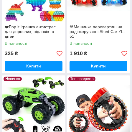
❤️Pop it іграшка антистрес
💙Машинка перевертиш на
для дорослих, підлітків та
радіокеруванні Stunt Car YL-
дітей
51
В наявності
В наявності
325
1 910
₴
₴
Купити
Купити
Новинка
Топ продажів