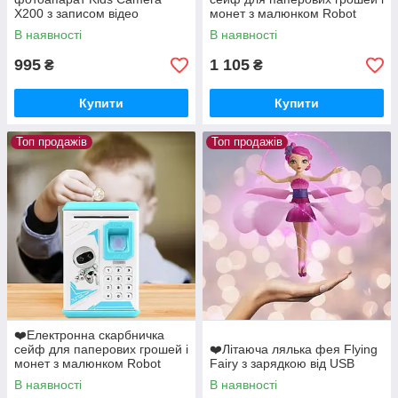
X200 з записом відео
монет з малюнком Robot
Bodyguard з відбитком
В наявності
В наявності
пальця
995
1 105
₴
₴
Купити
Купити
Топ продажів
Топ продажів
❤️Електронна скарбничка
сейф для паперових грошей і
❤️Літаюча лялька фея Flying
монет з малюнком Robot
Fairy з зарядкою від USB
Bodyguard з відбитком
В наявності
В наявності
пальця Блакитний