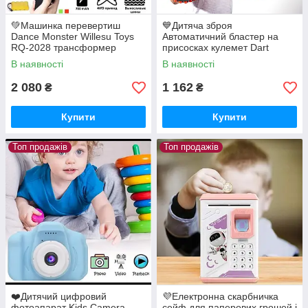
💚Машинка перевертиш
💙Дитяча зброя
Dance Monster Willesu Toys
Автоматичний бластер на
RQ-2028 трансформер
присосках кулемет Dart
всюдихід на радіокеруванні
Growler Blaster Tempest Gun
В наявності
В наявності
2 080
1 162
₴
₴
Купити
Купити
Топ продажів
Топ продажів
❤️Дитячий цифровий
💜Електронна скарбничка
фотоапарат Kids Camera
сейф для паперових грошей і