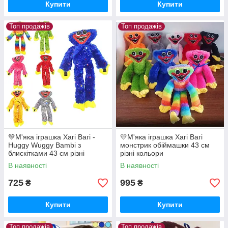
Купити
Купити
Топ продажів
Топ продажів
💚М'яка іграшка Хагі Вагі -
💛М'яка іграшка Хагі Вагі
Huggy Wuggy Bambi з
монстрик обіймашки 43 см
блискітками 43 см різні
різні кольори
кольори
В наявності
В наявності
725
995
₴
₴
Купити
Купити
Топ продажів
Топ продажів