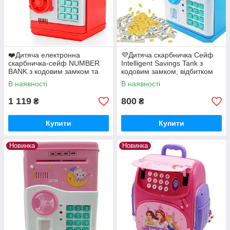
❤️Дитяча електронна
💜Дитяча скарбничка Сейф
скарбничка-сейф NUMBER
Intelligent Savings Tank з
BANK з кодовим замком та
кодовим замком, відбитком
купюроприймачем Червоний
пальця, музична Блакитний
В наявності
В наявності
1 119
800
₴
₴
Купити
Купити
Новинка
Новинка