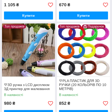
1 105
670
₴
₴
Купити
Купити
Топ продажів
Топ продажів
Подарунок
💛PLA ПЛАСТИК ДЛЯ 3D
💛3D ручка з LCD дисплеєм
РУЧКИ (20 КОЛЬОРІВ ПО 10
3Д принтер для малювання
МЕТРІВ)
В наявності
В наявності
980
852
₴
₴