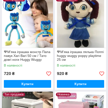
💙М'яка іграшка монстр Папа
💙М'яка іграшка лялька Поппі
павук Хагі Вагі 50 см / Тато
huggy wuggy poppy playtime
довгі ноги Huggy Wuggy
25 см
В наявності
В наявності
720
920
₴
₴
Купити
Купити
Топ продажів
Новинка