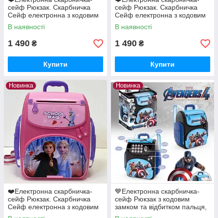
сейф Рюкзак. Скарбничка
сейф Рюкзак. Скарбничка
Сейф електронна з кодовим
Сейф електронна з кодовим
замком та відбитком пальця
замком та відбитком пальця
В наявності
В наявності
ЛОЛ
Хелоу Кітті
1 490
1 490
₴
₴
Купити
Купити
Новинка
Новинка
❤️Електронна скарбничка-
💙Електронна скарбничка-
сейф Рюкзак. Скарбничка
сейф Рюкзак з кодовим
Сейф електронна з кодовим
замком та відбитком пальця,
замком та відбитком пальця
з купюроприймачем