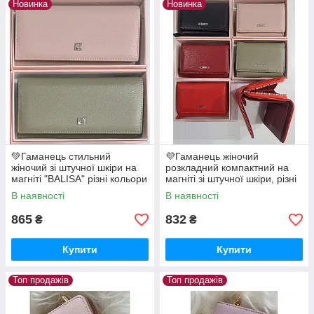
Новинка
Новинка
💚Гаманець стильний
💜Гаманець жіночий
жіночий зі штучної шкіри на
розкладний компактний на
магніті "BALISA" різні кольори
магніті зі штучної шкіри, різні
кольори
В наявності
В наявності
865
832
₴
₴
Купити
Купити
Топ продажів
Топ продажів