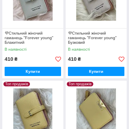
💜Стильний жіночий
💜Стильний жіночий
гаманець "Forever young"
гаманець "Forever young"
Блакитний
Бузковий
В наявності
В наявності
410
410
₴
₴
Купити
Купити
Топ продажів
Топ продажів