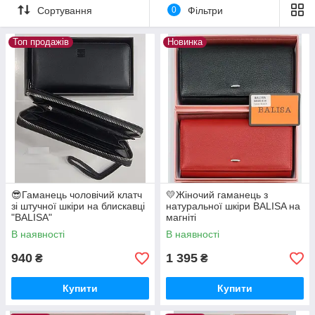
Сортування
0
Фільтри
Топ продажів
Новинка
😎Гаманець чоловічий клатч
💛Жіночий гаманець з
зі штучної шкіри на блискавці
натуральної шкіри BALISA на
"BALISA"
магніті
В наявності
В наявності
940
1 395
₴
₴
Купити
Купити