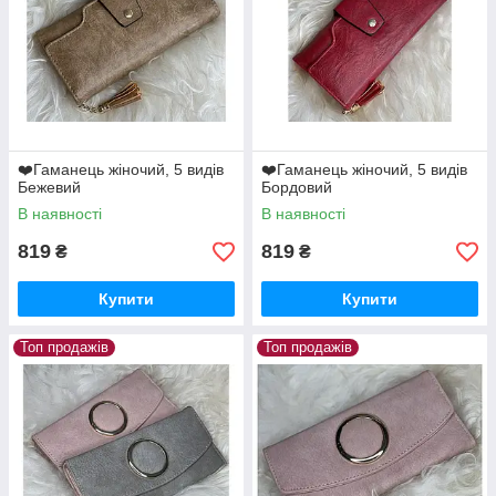
❤️Гаманець жіночий, 5 видів
❤️Гаманець жіночий, 5 видів
Бежевий
Бордовий
В наявності
В наявності
819
819
₴
₴
Купити
Купити
Топ продажів
Топ продажів