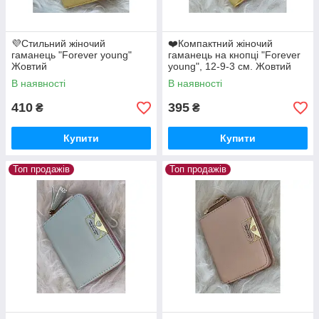
💜Стильний жіночий
❤️Компактний жіночий
гаманець "Forever young"
гаманець на кнопці "Forever
Жовтий
young", 12-9-3 см. Жовтий
В наявності
В наявності
410
395
₴
₴
Купити
Купити
Топ продажів
Топ продажів