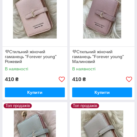
💜Стильний жіночий
💜Стильний жіночий
гаманець "Forever young"
гаманець "Forever young"
Рожевий
Малиновий
В наявності
В наявності
410
410
₴
₴
Купити
Купити
Топ продажів
Топ продажів