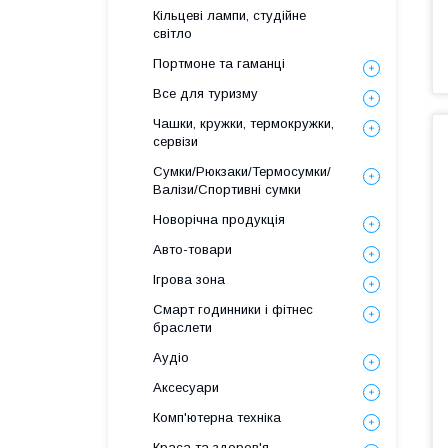
Кільцеві лампи, студійне
світло
Портмоне та гаманці
Все для туризму
Чашки, кружки, термокружки,
сервізи
Сумки/Рюкзаки/Термосумки/
Валізи/Спортивні сумки
Новорічна продукція
Авто-товари
Ігрова зона
Смарт годинники і фітнес
браслети
Аудіо
Аксесуари
Комп'ютерна техніка
Краса та здоров'я