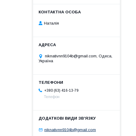
Наталія
niknativnn9104b@gmail.com, Одеса,
Україна
+380 (63) 416-13-79
Телефон
niknativnn9104b@gmail.com