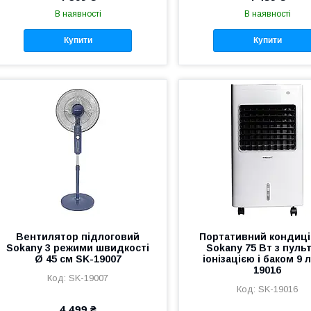
В наявності
В наявності
Купити
Купити
Вентилятор підлоговий
Портативний кондиц
Sokany 3 режими швидкості
Sokany 75 Вт з пуль
Ø 45 см SK-19007
іонізацією і баком 9 
19016
SK-19007
SK-19016
4 499 ₴