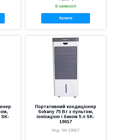
В наявності
Купити
іонер
Портативний кондиціонер
том,
Sokany 75 Вт з пультом,
л SK-
іонізацією і баком 5 л SK-
19017
SK-19017