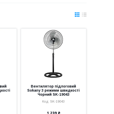
овий
Вентилятор підлоговий
кості
Sokany 3 режими швидкості
Чорний SK-19043
SK-19043
1 239 ₴