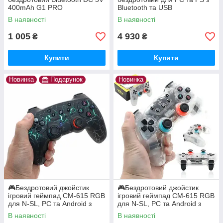
400mAh G1 PRO
Bluetooth та USB
підключенням XGUN-X1
В наявності
В наявності
1 005
4 930
₴
₴
Купити
Купити
Новинка
Подарунок
Новинка
🎮Бездротовий джойстик
🎮Бездротовий джойстик
ігровий геймпад CM-615 RGB
ігровий геймпад CM-615 RGB
для N-SL, PC та Android з
для N-SL, PC та Android з
RGB підсвічуванням Чорний
RGB підсвічуванням
В наявності
В наявності
Прозорий