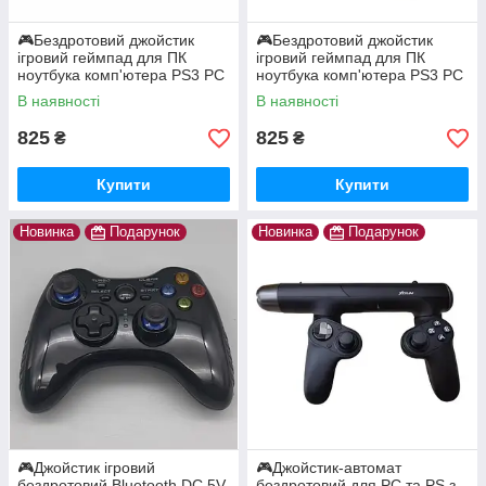
🎮Бездротовий джойстик
🎮Бездротовий джойстик
ігровий геймпад для ПК
ігровий геймпад для ПК
ноутбука комп'ютера PS3 PC
ноутбука комп'ютера PS3 PC
Android CM-019
Android CM-019 Білий
В наявності
В наявності
825
825
₴
₴
Купити
Купити
Новинка
Подарунок
Новинка
Подарунок
🎮Джойстик ігровий
🎮Джойстик-автомат
бездротовий Bluetooth DC 5V
бездротовий для PC та PS з