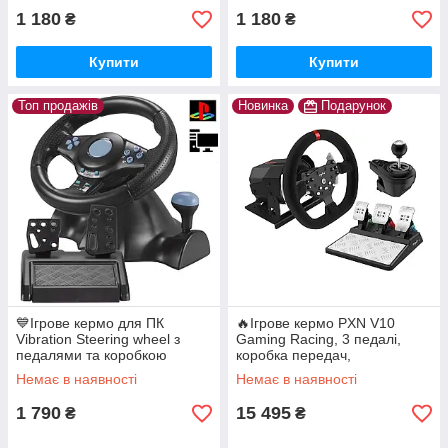
1 180
1 180
₴
₴
Купити
Купити
Топ продажів
Новинка
Подарунок
💙Ігрове кермо для ПК
🔥Ігрове кермо PXN V10
Vibration Steering wheel з
Gaming Racing, 3 педалі,
педалями та коробкою
коробка передач,
передач для комп'ютера
PC/PS3/PS4/XO/SWITCH
Немає в наявності
Немає в наявності
PC/PS3/PS2/ 3в1
270°/900°
1 790
15 495
₴
₴