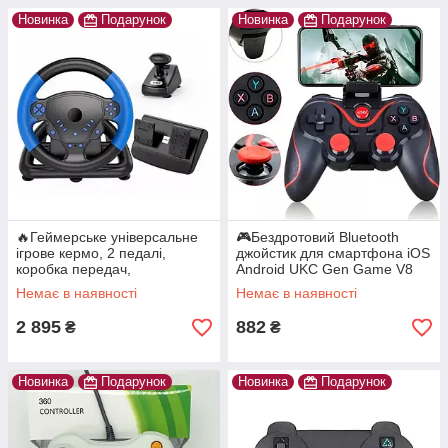
Новинка
Подарунок
Новинка
Подарунок
🔥Геймерське універсальне
🎮Бездротовий Bluetooth
ігрове кермо, 2 педалі,
джойстик для смартфона iOS
коробка передач,
Android UKC Gen Game V8
PC/PS3/PS4/Android 4в1
Black/Red
Немає в наявності
Немає в наявності
2 895
882
₴
₴
Новинка
Подарунок
Новинка
Подарунок