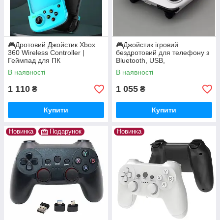
🎮Дротовий Джойстик Xbox
🎮Джойстик ігровий
360 Wireless Controller |
бездротовий для телефону з
Геймпад для ПК
Bluetooth, USB,
PS3/PS4/PS5/IOS/Android D9
В наявності
В наявності
Геймпад для смартфона
1 110
1 055
₴
₴
Купити
Купити
Новинка
Подарунок
Новинка