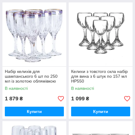
Набір келихів для
Келихи з товстого скла набір
шампанського 6 шт по 250
для вина з 6 штук по 157 мл
мл із золотою облямівкою
HP550
HP549
В наявності
В наявності
1 879
1 099
₴
₴
Купити
Купити