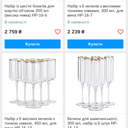
Набір із шести бокалів для
Набір з 6 келихів з високими
мартіні об'ємом 300 мл
тонкими ніжками, 300 мл, для
(висока ніжка) HP-16-6
вина HP-16-7
В наявності
В наявності
2 759
2 239
₴
₴
Купити
Купити
Набір з 6 високих келихів з
Келихи для шампанського,
тонкою ніжкою, 450 мл, для
300 мл, набір із 6 штук HP-
вина HP-16-13
16-14