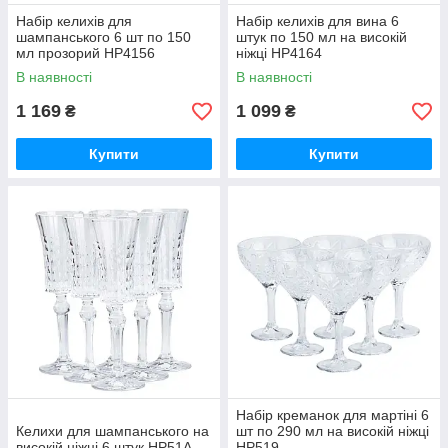
Набір келихів для
Набір келихів для вина 6
шампанського 6 шт по 150
штук по 150 мл на високій
мл прозорий HP4156
ніжці HP4164
В наявності
В наявності
1 169
1 099
₴
₴
Купити
Купити
Набір креманок для мартіні 6
Келихи для шампанського на
шт по 290 мл на високій ніжці
високій ніжці 6 штук HP51A
HP519