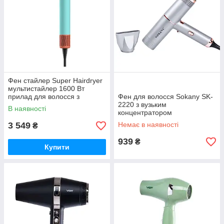
Фен стайлер Super Hairdryer
мультистайлер 1600 Вт
прилад для волосся з
Фен для волосся Sokany SK-
холодним гарячим повітрям
2220 з вузьким
В наявності
4 насадки Блакитний HP-
концентратором
3PBL
3 549
Немає в наявності
₴
939
₴
Купити