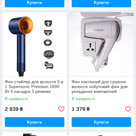
Купити
Купити
Фен стайлер для волосся 5 в
Фен настінний для сушіння
1 Supersonic Premium 1600
волосся побутовий фен для
Вт 5 насадок 3 режими
укладання компактний
швидкості Синій PH770BLG
потужний 1200 Вт SK-CF-
В наявності
В наявності
2217
2 839
1 379
₴
₴
Купити
Купити