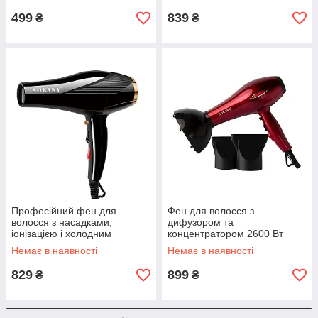
499
839
₴
₴
Професійний фен для
Фен для волосся з
волосся з насадками,
дифузором та
іонізацією і холодним
концентратором 2600 Вт
повітрям 2600 Вт Sokany SK-
Sokany SK-2215
Немає в наявності
Немає в наявності
2214
829
899
₴
₴