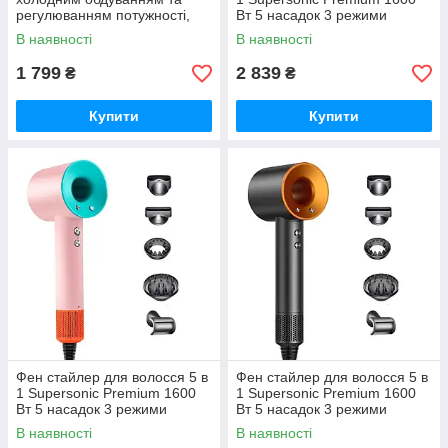
регулюванням потужності,
Вт 5 насадок 3 режими
2400Вт V452TU
швидкості Фіолетовий
В наявності
В наявності
PH770V
1 799
2 839
₴
₴
Купити
Купити
Фен стайлер для волосся 5 в
Фен стайлер для волосся 5 в
1 Supersonic Premium 1600
1 Supersonic Premium 1600
Вт 5 насадок 3 режими
Вт 5 насадок 3 режими
швидкості Рожевий
швидкості Золотий
В наявності
В наявності
PH770PBL
PH770GGOLD