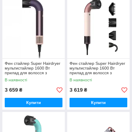
Фен стайлер Super Hairdryer
Фен стайлер Super Hairdryer
мультистайлер 1600 Вт
мультистайлер 1600 Вт
прилад для волосся з
прилад для волосся з
холодним гарячим повітрям
холодним гарячим повітрям
В наявності
В наявності
4 насадки Фіолетовий HP-3V
4 насадки Рожевий HP-3P
3 659
3 619
₴
₴
Купити
Купити