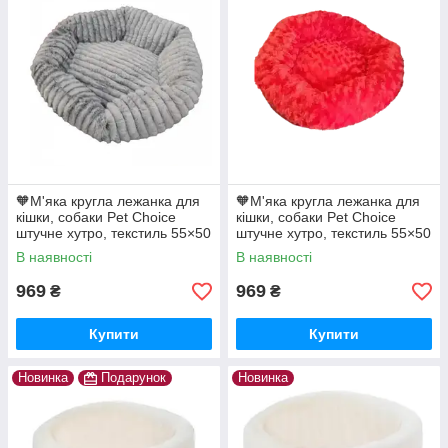
🧡М'яка кругла лежанка для
🧡М'яка кругла лежанка для
кішки, собаки Pet Choice
кішки, собаки Pet Choice
штучне хутро, текстиль 55×50
штучне хутро, текстиль 55×50
см Сіра
см Червона
В наявності
В наявності
969
969
₴
₴
Купити
Купити
Новинка
Подарунок
Новинка