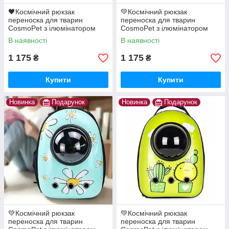
🖤Космічний рюкзак
💚Космічний рюкзак
переноска для тварин
переноска для тварин
CosmoPet з ілюмінатором
CosmoPet з ілюмінатором
для собак та котів Чорний
для собак та котів Fashion
В наявності
В наявності
лимон
1 175
1 175
₴
₴
Купити
Купити
Новинка
Подарунок
Новинка
Подарунок
💚Космічний рюкзак
💚Космічний рюкзак
переноска для тварин
переноска для тварин