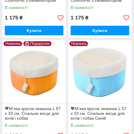
CosmoPet з ілюмінатором
CosmoPet з ілюмінатором
для собак та котів Ромашка
для собак та котів Кактус
В наявності
В наявності
Зелений
1 175
1 175
₴
₴
Купити
Купити
Новинка
Подарунок
Новинка
🧡М'яка кругла лежанка L 57
🧡М'яка кругла лежанка L 57
х 33 см, Спальне місце для
х 33 см, Спальне місце для
котів і собак
котів і собак Синій
В наявності
В наявності