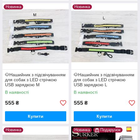
Новинка
Новинка
🐶Нашийник з підсвічуванням
🐶Нашийник з підсвічуванням
для собак з LED стрічкою
для собак з LED стрічкою
USB зарядкою M
USB зарядкою L
В наявності
В наявності
555
555
₴
₴
Купити
Купити
Новинка
Новинка
Подарунок