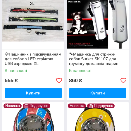
🐶Нашийник з підсвічуванням
🐾Машинка для стрижки
для собак з LED стрічкою
собак Surker SK 107 для
USB зарядкою XL
грумінгу домашніх тварин
В наявності
В наявності
555
860
₴
₴
Купити
Купити
Новинка
Подарунок
Новинка
Подарунок