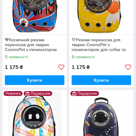
💙Космічний рюкзак
💛Рюкзак переноска для
переноска для тварин
тварин CosmoPet з
CosmoPet з ілюмінатором
ілюмінатором для собак та
для собак та котів Червоно-
котів Жовта ромашка
В наявності
В наявності
синій
1 175
1 175
₴
₴
Купити
Купити
Новинка
Подарунок
Подарунок