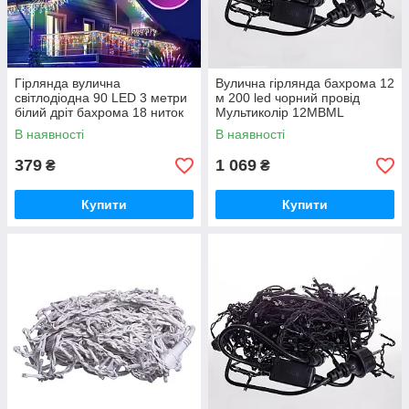
Гірлянда вулична
Вулична гірлянда бахрома 12
світлодіодна 90 LED 3 метри
м 200 led чорний провід
білий дріт бахрома 18 ниток
Мультиколір 12MBML
3МWML
В наявності
В наявності
379
1 069
₴
₴
Купити
Купити