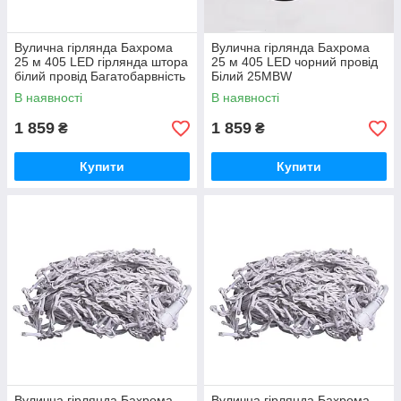
Вулична гірлянда Бахрома
Вулична гірлянда Бахрома
25 м 405 LED гірлянда штора
25 м 405 LED чорний провід
білий провід Багатобарвність
Білий 25MBW
25MWML
В наявності
В наявності
1 859
1 859
₴
₴
Купити
Купити
Вулична гірлянда Бахрома
Вулична гірлянда Бахрома