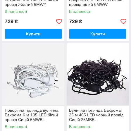
провід Жовтий 6МWY
провід Білий 6МWW
В наявності
В наявності
729
729
₴
₴
Купити
Купити
Новорічна гірлянда вулична
Вулична гірлянда Бахрома
Бахрома 6 м 105 LED білий
25 м 405 LED чорний провід
провід Синій 6МWBL
Синій 25MBBL
В наявності
В наявності