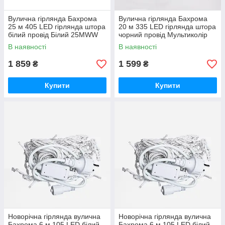
Вулична гірлянда Бахрома
Вулична гірлянда Бахрома
25 м 405 LED гірлянда штора
20 м 335 LED гірлянда штора
білий провід Білий 25MWW
чорний провід Мультиколір
20MBML
В наявності
В наявності
1 859
1 599
₴
₴
Купити
Купити
Новорічна гірлянда вулична
Новорічна гірлянда вулична
Бахрома 6 м 105 LED білий
Бахрома 6 м 105 LED білий