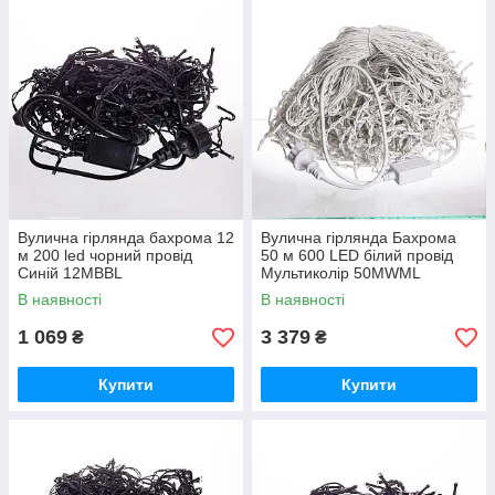
Вулична гірлянда бахрома 12
Вулична гірлянда Бахрома
м 200 led чорний провід
50 м 600 LED білий провід
Синій 12MBBL
Мультиколір 50MWML
В наявності
В наявності
1 069
3 379
₴
₴
Купити
Купити