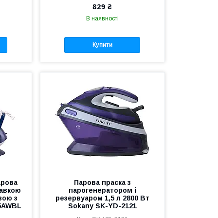
829 ₴
В наявності
Купити
арова
Парова праска з
тавкою
парогенератором і
вою з
резервуаром 1,5 л 2800 Вт
5AWBL
Sokany SK-YD-2121