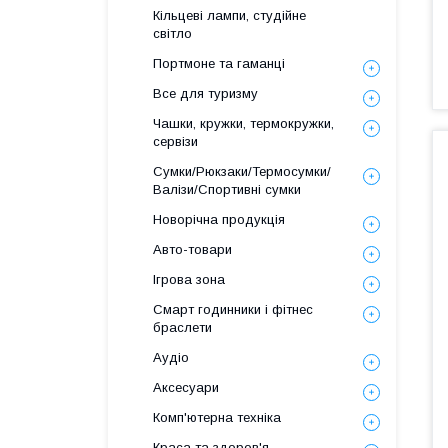
Кільцеві лампи, студійне
світло
Портмоне та гаманці
Все для туризму
Чашки, кружки, термокружки,
сервізи
Сумки/Рюкзаки/Термосумки/
Валізи/Спортивні сумки
Новорічна продукція
Авто-товари
Ігрова зона
Смарт годинники і фітнес
браслети
Аудіо
Аксесуари
Комп'ютерна техніка
Краса та здоров'я