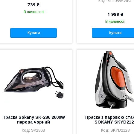
SL2055AWBL
739 ₴
В наявності
1 989 ₴
В наявності
Купити
Купити
Праска Sokany SK-286 2600W
Праска з паровою ста
парова чорний
SOKANY SKYD212
SK286B
SKYD2128