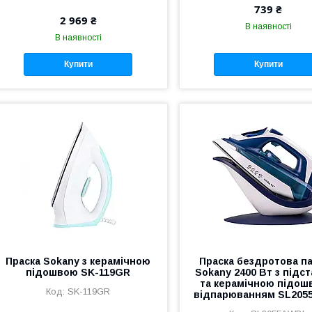
739 ₴
2 969 ₴
В наявності
В наявності
Купити
Купити
Праска Sokany з керамічною
Праска бездротова п
підошвою SK-119GR
Sokany 2400 Вт з підс
та керамічною підош
SK-119GR
відпарюванням SL205