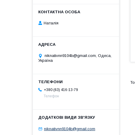
Наталія
niknativnn9104b@gmail.com, Одеса,
Україна
+380 (63) 416-13-79
Телефон
niknativnn9104b@gmail.com