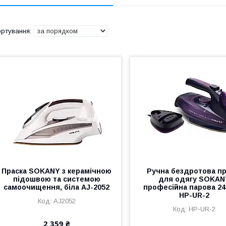
Праска SOKANY з керамічною
Ручна бездротова пр
підошвою та системою
для одягу SOKAN
самоочищення, біла AJ-2052
професійна парова 24
HP-UR-2
AJ2052
HP-UR-2
2 359 ₴