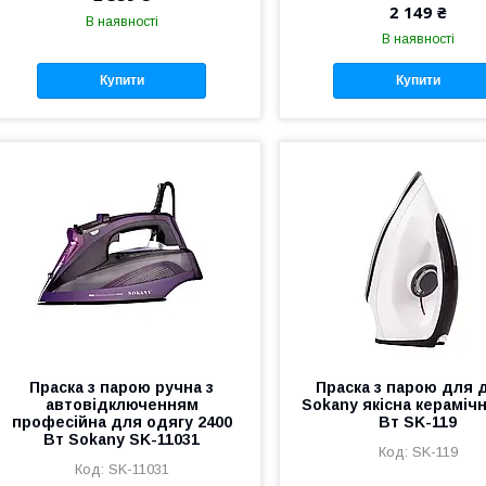
2 149 ₴
В наявності
В наявності
Купити
Купити
Праска з парою ручна з
Праска з парою для 
автовідключенням
Sokany якісна керамічн
професійна для одягу 2400
Вт SK-119
Вт Sokany SK-11031
SK-119
SK-11031