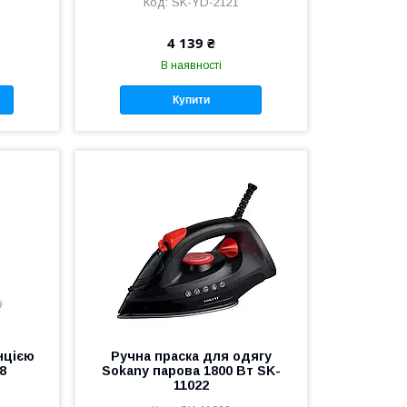
SK-YD-2121
4 139 ₴
В наявності
Купити
нцією
Ручна праска для одягу
8
Sokany парова 1800 Вт SK-
11022