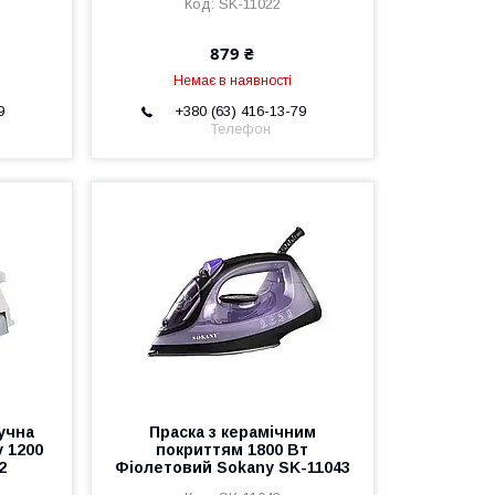
SK-11022
879 ₴
Немає в наявності
9
+380 (63) 416-13-79
Телефон
учна
Праска з керамічним
 1200
покриттям 1800 Вт
2
Фіолетовий Sokany SK-11043