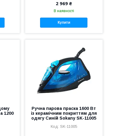
2 969 ₴
В наявності
Купити
дому
Ручна парова праска 1600 Вт
а 1200
із керамічним покриттям для
одягу Синій Sokany SK-11005
SK-11005