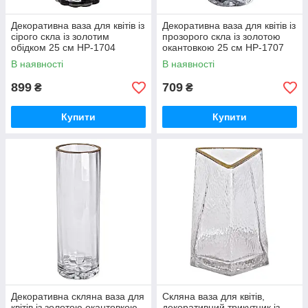
Декоративна ваза для квітів із
Декоративна ваза для квітів із
сірого скла із золотим
прозорого скла із золотою
обідком 25 см HP-1704
окантовкою 25 см HP-1707
В наявності
В наявності
899
709
₴
₴
Купити
Купити
Декоративна скляна ваза для
Скляна ваза для квітів,
квітів із золотою окантовкою
декоративний трикутник із