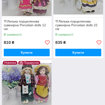
💛Лялька порцелянова
💛Лялька порцелянова
сувенірна Porcelain dolls 12
сувенірна Porcelain dolls 22
см
см
В наявності
В наявності
810
835
₴
₴
Купити
Купити
Новинка
Подарунок