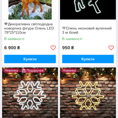
💙Декоративна світлодіодна
новорічна фігура Олень LED
💚Олень неоновий вуличний
78*25*110см
3 м білий
В наявності
В наявності
6 900
950
₴
₴
Купити
Купити
Новинка
Подарунок
Новинка