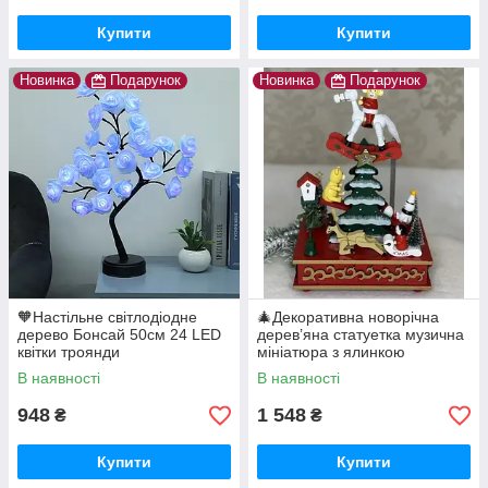
Купити
Купити
Новинка
Подарунок
Новинка
Подарунок
🧡Настільне світлодіодне
🎄Декоративна новорічна
дерево Бонсай 50см 24 LED
дерев’яна статуетка музична
квітки троянди
мініатюра з ялинкою
28х17х12 см
В наявності
В наявності
948
1 548
₴
₴
Купити
Купити