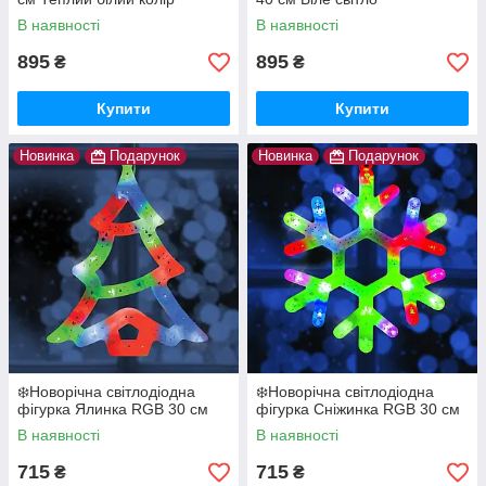
світіння
В наявності
В наявності
895
895
₴
₴
Купити
Купити
Новинка
Подарунок
Новинка
Подарунок
❄️Новорічна світлодіодна
❄️Новорічна світлодіодна
фігурка Ялинка RGB 30 см
фігурка Сніжинка RGB 30 см
В наявності
В наявності
715
715
₴
₴