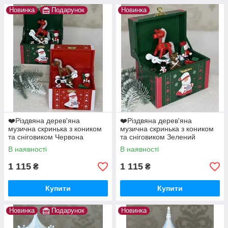
Новинка
Подарунок
Новинка
❤️Різдвяна дерев'яна
❤️Різдвяна дерев'яна
музична скринька з коником
музична скринька з коником
та сніговиком Червона
та сніговиком Зелений
В наявності
В наявності
1 115
1 115
₴
₴
Купити
Купити
Новинка
Подарунок
Новинка