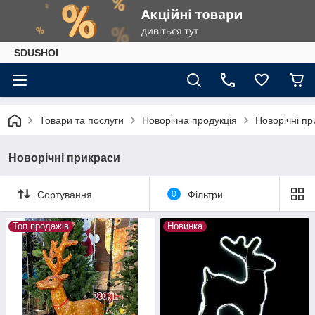
SDUSHOI
Товари та послуги
Новорічна продукція
Новорічні пр
Новорічні прикраси
Сортування
0
Фільтри
Топ продажів
Новинка