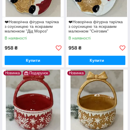
❤️Новорічна фігурна тарілка
❤️Новорічна фігурна тарілка
з соусницею та яскравим
з соусницею та яскравим
малюнком "Дід Мороз"
малюнком "Сніговик"
28.5х21х2.5 см
28.5х21х2.5 см
В наявності
В наявності
958
958
₴
₴
Купити
Купити
Новинка
Подарунок
Новинка