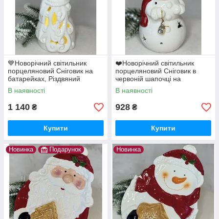
💙Новорічний світильник
❤️Новорічний світильник
порцеляновий Сніговик на
порцеляновий Сніговик в
батарейках, Різдвяний
червоній шапочці на
декоративний ліхтарик
батарейках, Різдвяний
В наявності
В наявності
декоративний ліхтарик
1 140
928
₴
₴
Купити
Купити
Новинка
Подарунок
Новинка