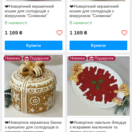
❤️Новорічний керамічний
❤️Новорічний керамічний
кошик для солодощів з
кошик для солодощів з
візерунком "Сніжинки"
візерунком "Сніжинки"
22х16х12,5 см Червоний
22х16х12,5 см
В наявності
В наявності
Помаранчевий
1 169
1 169
₴
₴
Купити
Купити
Новинка
Подарунок
Новинка
Подарунок
❤️Новорічна керамічна банка
❤️Новорічне овальне блюдце
з кришкою для солодощів із
з яскравим малюнком та
зимовим візерунком
двома печеньками