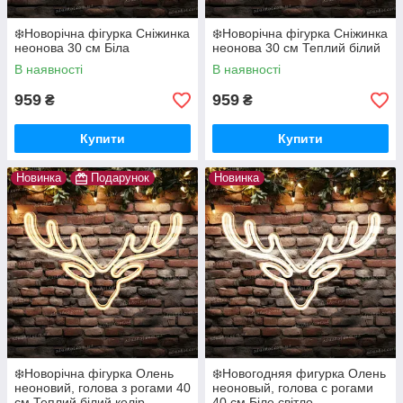
❄️Новорічна фігурка Сніжинка
❄️Новорічна фігурка Сніжинка
неонова 30 см Біла
неонова 30 см Теплий білий
В наявності
В наявності
959
959
₴
₴
Купити
Купити
Новинка
Подарунок
Новинка
❄️Новорічна фігурка Олень
❄️Новогодняя фигурка Олень
неоновий, голова з рогами 40
неоновый, голова с рогами
см Теплий білий колір
40 см Біле світло