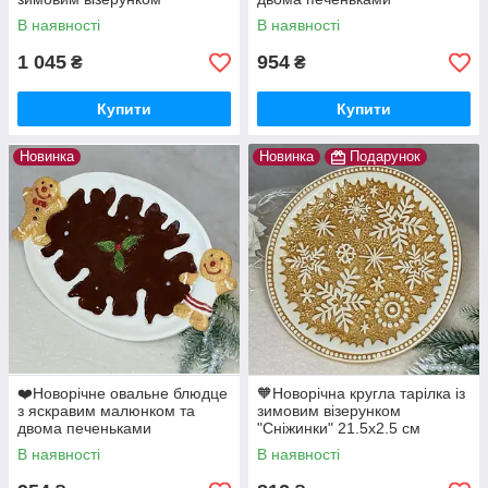
"Сніжинки" 15х15х16 см
31х19,8х2,5 см
В наявності
В наявності
1 045
954
₴
₴
Купити
Купити
Новинка
Новинка
Подарунок
❤️Новорічне овальне блюдце
🧡Новорічна кругла тарілка із
з яскравим малюнком та
зимовим візерунком
двома печеньками
"Сніжинки" 21.5х2.5 см
31х19,8х2,5 см Темно-
В наявності
В наявності
коричневий