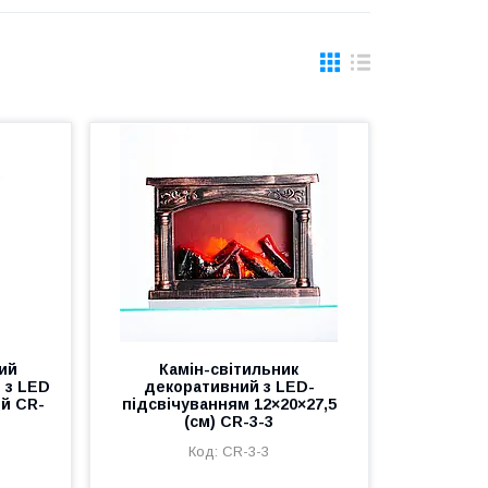
ий
Камін-світильник
й з LED
декоративний з LED-
й CR-
підсвічуванням 12×20×27,5
(см) CR-3-3
CR-3-3