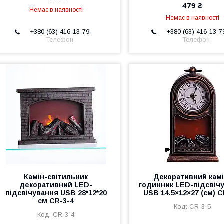
479 ₴
Немає в наявності
Немає в наявності
+380 (63) 416-13-79
+380 (63) 416-13-7
Телефон
Телефон
Камін-світильник
Декоративний камі
декоративний LED-
годинник LED-підсвіч
підсвічування USB 28*12*20
USB 14.5×12×27 (см) C
см CR-3-4
CR-3-5
CR-3-4