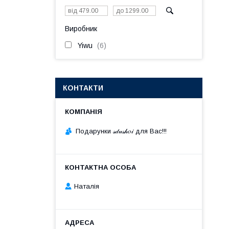
Виробник
Yiwu
6
КОНТАКТИ
Подарунки 𝓈𝒹𝓊𝓈𝒽𝑜𝒾 для Вас!!!
Наталія