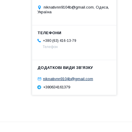
niknativnn9104b@gmail.com, Одеса,
Україна
+380 (63) 416-13-79
Телефон
niknativnn9104b@gmail.com
+380634161379