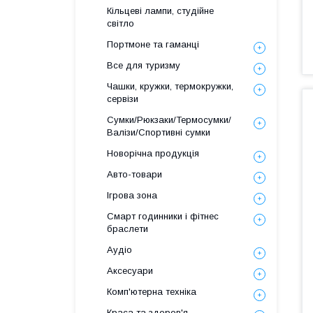
Кільцеві лампи, студійне
світло
Портмоне та гаманці
Все для туризму
Чашки, кружки, термокружки,
сервізи
Сумки/Рюкзаки/Термосумки/
Валізи/Спортивні сумки
Новорічна продукція
Авто-товари
Ігрова зона
Смарт годинники і фітнес
браслети
Аудіо
Аксесуари
Комп'ютерна техніка
Краса та здоров'я