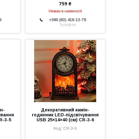
759 ₴
Немає в наявності
9
+380 (63) 416-13-79
Телефон
н-
Декоративний камін-
ування
годинник LED-підсвічування
R-3-5
USB 25×14×40 (см) CR-3-6
CR-3-6