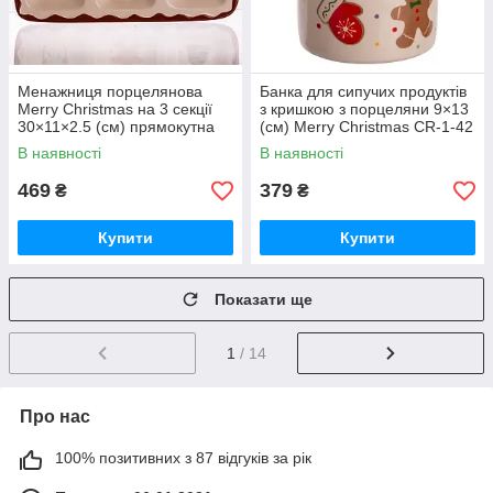
Менажниця порцелянова
Банка для сипучих продуктів
Merry Christmas на 3 секції
з кришкою з порцеляни 9×13
30×11×2.5 (см) прямокутна
(см) Merry Christmas CR-1-42
CR-1-41
В наявності
В наявності
469
379
₴
₴
Купити
Купити
Показати ще
1
/ 14
Про нас
100% позитивних з 87 відгуків за рік