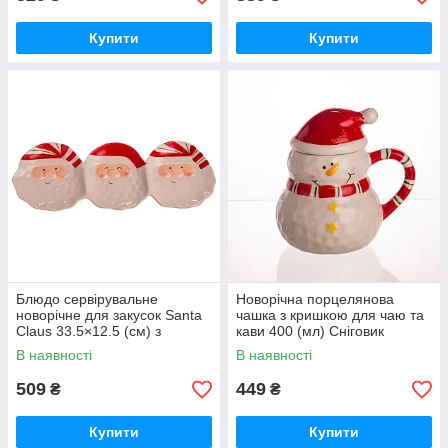
Купити
Купити
Блюдо сервірувальне
Новорічна порцелянова
новорічне для закусок Santa
чашка з кришкою для чаю та
Claus 33.5×12.5 (см) з
кави 400 (мл) Сніговик
порцеляни CR-1-33
дитяча чашка на подарунок
В наявності
В наявності
на новий рік CR-1-34
509
449
₴
₴
Купити
Купити