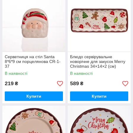
Серветниця на стіл Santa
Блюдо сервірувальне
8*6*9 см порцелянова CR-1-
новорічне для закусок Merry
37
Christmas 34×14×2 (см)
блюдо прямокутне різдвяне з
В наявності
В наявності
порцеляни CR-1-38
219
589
₴
₴
Купити
Купити