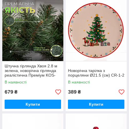
Штучна гірлянда Хвоя 2.8 м
зелена, новорічна гірлянда
Новорічна тарілка з
реалістична Преміум KOS-
порцеляни Ø21.5 (см) CR-1-2
HVO128
В наявності
В наявності
679
389
₴
₴
Купити
Купити