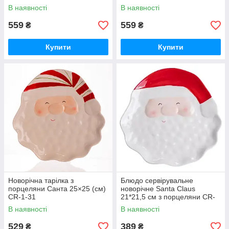
порцеляни CR-1-29
порцеляни CR-1-30
В наявності
В наявності
559
559
₴
₴
Купити
Купити
Новорічна тарілка з
Блюдо сервірувальне
порцеляни Санта 25×25 (см)
новорічне Santa Claus
CR-1-31
21*21,5 см з порцеляни CR-
1-32
В наявності
В наявності
529
389
₴
₴