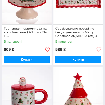
Тортівниця порцелянова на
Сервірувальне новорічне
ніжці New Year Ø21 (см) CR-
блюдо для закусок Merry
1-6
Christmas 36,5×13×3 (см) з
порцеляни CR-1-16
В наявності
В наявності
609
589
₴
₴
Купити
Купити