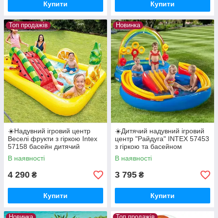
Купити
Купити
Топ продажів
Новинка
☀️Надувний ігровий центр
☀️Дитячий надувний ігровий
Веселі фрукти з гіркою Intex
центр "Райдуга" INTEX 57453
57158 басейн дитячий
з гіркою та басейном
В наявності
В наявності
4 290
3 795
₴
₴
Купити
Купити
Новинка
Топ продажів