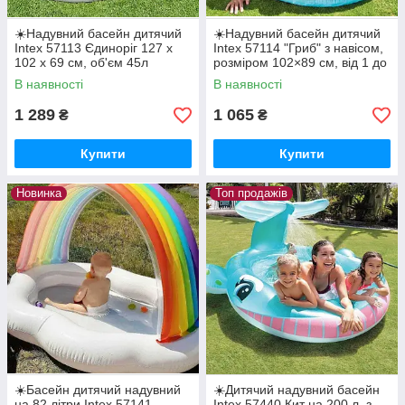
☀️Надувний басейн дитячий
☀️Надувний басейн дитячий
Intex 57113 Єдиноріг 127 х
Intex 57114 "Гриб" з навісом,
102 х 69 см, об'єм 45л
розміром 102×89 см, від 1 до
3 років
В наявності
В наявності
1 289
1 065
₴
₴
Купити
Купити
Новинка
Топ продажів
☀️Басейн дитячий надувний
☀️Дитячий надувний басейн
на 82 літри Intex 57141
Intex 57440 Кит на 200 л, з