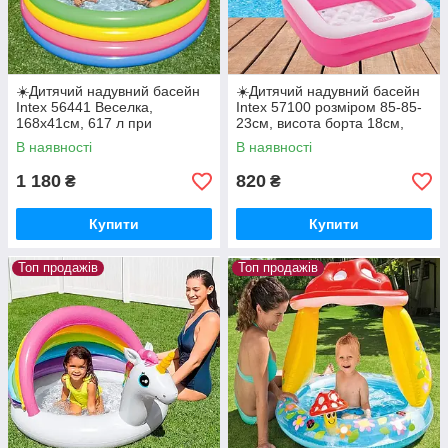
☀️Дитячий надувний басейн
☀️Дитячий надувний басейн
Intex 56441 Веселка,
Intex 57100 розміром 85-85-
168х41см, 617 л при
23см, висота борта 18см,
наповненні 80 %, 4 кільця
об'єм: 60л
В наявності
В наявності
1 180
820
₴
₴
Купити
Купити
Топ продажів
Топ продажів