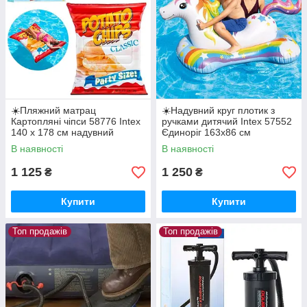
☀️Пляжний матрац
☀️Надувний круг плотик з
Картопляні чіпси 58776 Intex
ручками дитячий Intex 57552
140 х 178 см надувний
Єдиноріг 163х86 см
шезлонг для плавання
В наявності
В наявності
1 125
1 250
₴
₴
Купити
Купити
Топ продажів
Топ продажів