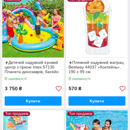
☀️Дитячий надувний ігровий
☀️Пляжний надувний матрац
центр з гіркою Intex 57135
Bestway 44037 «Коктейль»,
Планета динозаврів, басейн
190 х 99 см
В наявності
В наявності
3 750
570
₴
₴
Купити
Купити
Топ продажів
Топ продажів