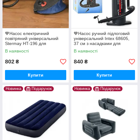
💙Насос електричний
💙Насос ручний підлоговий
повітряний універсальний
універсальний Intex 68605,
Stermay HT-196 для
37 см з насадками для
надувних матраців, меблів,
надувних матраців, меблів,
В наявності
В наявності
іграшок
іграшок
802
840
₴
₴
Купити
Купити
Новинка
Подарунок
Новинка
Подарунок