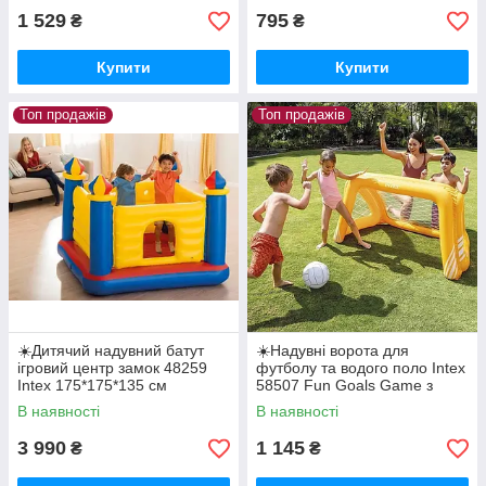
1 529
795
₴
₴
Купити
Купити
Топ продажів
Топ продажів
☀️Дитячий надувний батут
☀️Надувні ворота для
ігровий центр замок 48259
футболу та водого поло Intex
Intex 175*175*135 см
58507 Fun Goals Game з
м'ячем у комплекті
В наявності
В наявності
3 990
1 145
₴
₴