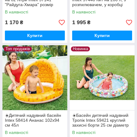
"Райдуга-Хмара" розмір
розпилювачем, у коробці
142х119х84см
В наявності
В наявності
1 170
1 995
₴
₴
Купити
Купити
Топ продажів
Новинка
☀️Дитячий надувний басейн
☀️Басейн дитячий надувний
Intex 58414 Ананас 102х94
Тропік Intex 59421 круглий
см 45л
захисні борти 25 см діаметр
122 см 114 л для дітей
В наявності
В наявності