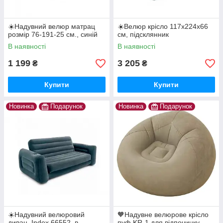
☀️Надувний велюр матрац
☀️Велюр крісло 117х224х66
розмір 76-191-25 см., синій
см, підсклянник
В наявності
В наявності
1 199
3 205
₴
₴
Купити
Купити
Новинка
Подарунок
Новинка
Подарунок
☀️Надувний велюровий
🧡Надувне велюрове крісло
диван, Index 66552, в
пуф KR-1 для відпочинку,