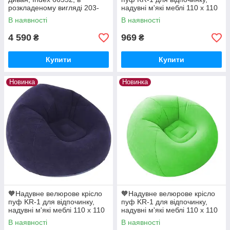
розкладеному вигляді 203-
надувні м'які меблі 110 х 110
224-66см, з підсклянником
х 80 см Сірий
В наявності
В наявності
4 590
969
₴
₴
Купити
Купити
Новинка
Новинка
🧡Надувне велюрове крісло
🧡Надувне велюрове крісло
пуф KR-1 для відпочинку,
пуф KR-1 для відпочинку,
надувні м'які меблі 110 х 110
надувні м'які меблі 110 х 110
х 80 см Синій
х 80 см Зелений
В наявності
В наявності