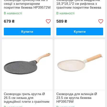
секції з антипригарним
18,3*18,1*2 см рифлена з
покриттям бежева HP39572W
гранітним покриттям бежева
HP39568W
В наявності
В наявності
679
589
₴
₴
Купити
Купити
Сковорода гриль кругла Ø
Сковорода для млинців Ø
26.5 см низька для
23.5 см кругла бежева
індукційної плити з гранітним
HP39579W
покриттям HP39581C