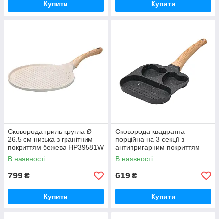
Купити
Купити
Сковорода гриль кругла Ø
Сковорода квадратна
26.5 см низька з гранітним
порційна на 3 секції з
покриттям бежева HP39581W
антипригарним покриттям
сіра HP39569C
В наявності
В наявності
799
619
₴
₴
Купити
Купити