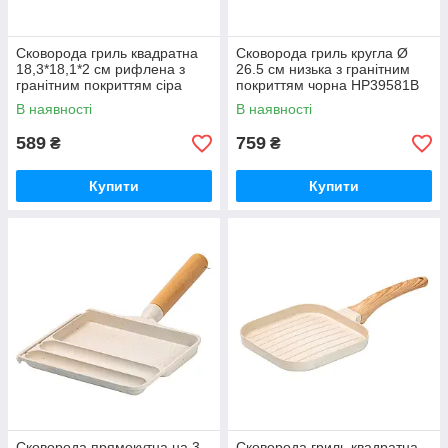
Сковорода гриль квадратна
Сковорода гриль кругла Ø
18,3*18,1*2 см рифлена з
26.5 см низька з гранітним
гранітним покриттям сіра
покриттям чорна HP39581B
HP39568C
В наявності
В наявності
589
759
₴
₴
Купити
Купити
Сковорода прямокутна на 3
Сковорода гриль квадратна