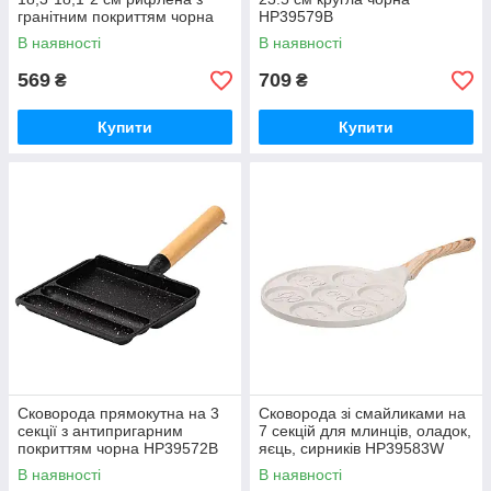
гранітним покриттям чорна
HP39579B
HP39568B
В наявності
В наявності
569
709
₴
₴
Купити
Купити
Сковорода прямокутна на 3
Сковорода зі смайликами на
секції з антипригарним
7 секцій для млинців, оладок,
покриттям чорна HP39572B
яєць, сирників HP39583W
В наявності
В наявності