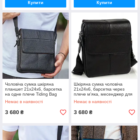
Купити
Купити
Чоловіча сумка шкіряна
Шкіряна сумка чоловіча
планшет 21х24х6, барсетка
21х24х6, барсетка через
на одне плече Tiding Bag
плече м'яка, месенджер для
M1254A чорна
гаджетів BEXHILL TD-21334A
Немає в наявності
Немає в наявності
3 680
3 680
₴
₴