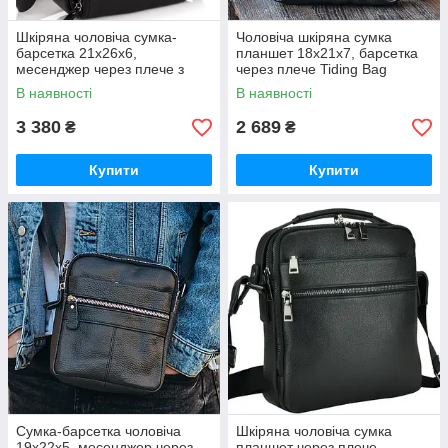
Шкіряна чоловіча сумка-
Чоловіча шкіряна сумка
барсетка 21х26х6,
планшет 18х21х7, барсетка
месенджер через плече з
через плече Tiding Bag
ручкою Tiding Bag M32432
LA3314-1BL чорна
В наявності
В наявності
чорний
3 380
2 689
₴
₴
Купити
Купити
Сумка-барсетка чоловіча
Шкіряна чоловіча сумка
19х22х5, месенджер через
планшет через плече