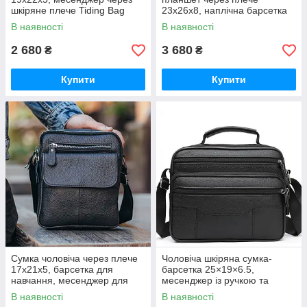
шкіряне плече Tiding Bag
23х26х8, наплічна барсетка
BON6165 чорний
Tiding Bag MN-284334 чорна
В наявності
В наявності
2 680
3 680
₴
₴
Купити
Купити
Сумка чоловіча через плече
Чоловіча шкіряна сумка-
17х21х5, барсетка для
барсетка 25×19×6.5,
навчання, месенджер для
месенджер із ручкою та
телефону Tiding Bag IT-
ременем через плече BX-
В наявності
В наявності
73302 чорна
10041 чорний