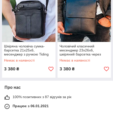
Шкіряна чоловіча сумка-
Чоловічий класичний
барсетка 21х25х6,
месенджер 23х26х6,
месенджер з ручкою Tiding
шкіряний барсетка через
Bag 73957 чорна
плече Tiding Bag 2862
Немає в наявності
Немає в наявності
чорний
3 380
3 380
₴
₴
Про нас
100% позитивних з 87 відгуків за рік
Працює з 06.01.2021