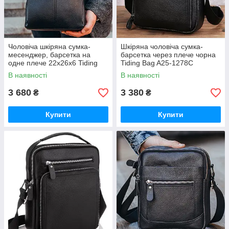
Чоловіча шкіряна сумка-
Шкіряна чоловіча сумка-
месенджер, барсетка на
барсетка через плече чорна
одне плече 22x26x6 Tiding
Tiding Bag A25-1278C
Bag 75-5271 чорна
В наявності
В наявності
3 680
3 380
₴
₴
Купити
Купити