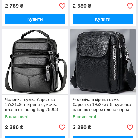
2 789
2 580
₴
₴
Купити
Купити
Чоловіча сумка барсетка
Чоловіча шкіряна сумка-
17x21x9, шкіряна сумочка
барсетка 19х24х7.5, сумочка
планшет Tiding Bag 75003
планшет через плече чорна
чорна
Bexhill BX-09164
В наявності
В наявності
2 380
3 380
₴
₴