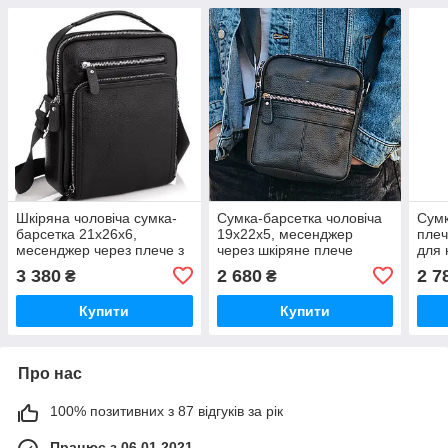
Шкіряна чоловіча сумка-
Сумка-барсетка чоловіча
Сумк
барсетка 21х26х6,
19х22х5, месенджер
плеч
месенджер через плече з
через шкіряне плече
для 
ручкою Tiding Bag M32432
Tiding Bag BON6165
для 
3 380
2 680
2 7
₴
₴
чорний
чорний
IT-7
Купити
Купити
Про нас
100% позитивних з 87 відгуків за рік
Працює з 06.01.2021