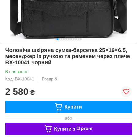
Чоловіча шкіряна сумка-барсетка 25×19×6.5,
месенджер із ручкою та ременем через плече
BX-10041 чорний
В наявності
Код: BX-10041
Роздріб
2 580
₴
Купити
або
Купити з