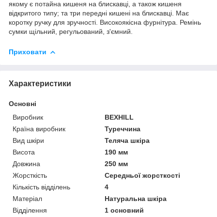
якому є потайна кишеня на блискавці, а також кишеня
відкритого типу; та три передні кишені на блискавці. Має
коротку ручку для зручності. Високоякісна фурнітура. Ремінь
сумки щільний, регульований, з'ємний.
Приховати
Характеристики
Основні
Виробник
BEXHILL
Країна виробник
Туреччина
Вид шкіри
Теляча шкіра
Висота
190 мм
Довжина
250 мм
Жорсткість
Середньої жорсткості
Кількість відділень
4
Матеріал
Натуральна шкіра
Відділення
1 основний