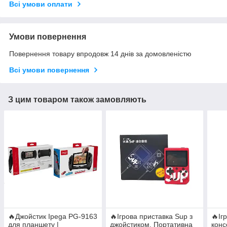
Всі умови оплати
Умови повернення
Повернення товару впродовж 14 днів за домовленістю
Всі умови повернення
З цим товаром також замовляють
🔥Джойстик Ipega PG-9163
🔥Ігрова приставка Sup з
🔥Іг
для планшету |
джойстиком, Портативна
конс