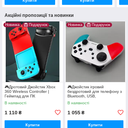
Купити
Купити
сма
Акційні пропозиції та новинки
Новинка
Подарунок
Новинка
Подарунок
🎮Дротовий Джойстик Xbox
🎮Джойстик ігровий
360 Wireless Controller |
бездротовий для телефону з
Геймпад для ПК
Bluetooth, USB,
PS3/PS4/PS5/IOS/Android D9
В наявності
В наявності
Геймпад для смартфона
1 110
1 055
₴
₴
Купити
Купити