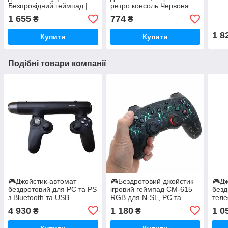
Безпровідний геймпад |
ретро консоль Червона
Ігровий контролер
1 655
774
₴
₴
1 8
Купити
Купити
Подібні товари компанії
🎮Джойстик-автомат
🎮Бездротовий джойстик
🎮Дж
бездротовий для PC та PS
ігровий геймпад CM-615
безд
з Bluetooth та USB
RGB для N-SL, PC та
теле
підключенням XGUN-X1
Android з RGB
USB
4 930
1 180
1 0
₴
₴
підсвічуванням Чорний
PS3/
D9 Г