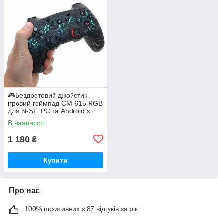
🎮Бездротовий джойстик
ігровий геймпад CM-615 RGB
для N-SL, PC та Android з
RGB підсвічуванням Чорний
В наявності
1 180
₴
Купити
Про нас
100% позитивних з 87 відгуків за рік