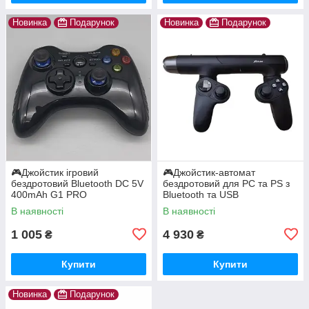
Новинка
Подарунок
Новинка
Подарунок
🎮Джойстик ігровий
🎮Джойстик-автомат
бездротовий Bluetooth DC 5V
бездротовий для PC та PS з
400mAh G1 PRO
Bluetooth та USB
підключенням XGUN-X1
В наявності
В наявності
1 005
4 930
₴
₴
Купити
Купити
Новинка
Подарунок