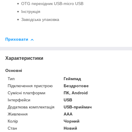
OTG перехідник USB-micro USB
Інструкція
Заводська упаковка
Приховати
Характеристики
Основні
Тип
Геймпад
Підключення пристрою
Бездротове
Сумісні платформи
ПК, Android
Інтерфейси
USB
Додаткова комплектація
USB-приймач
Живлення
AAA
Колір
Чорний
Стан
Новий