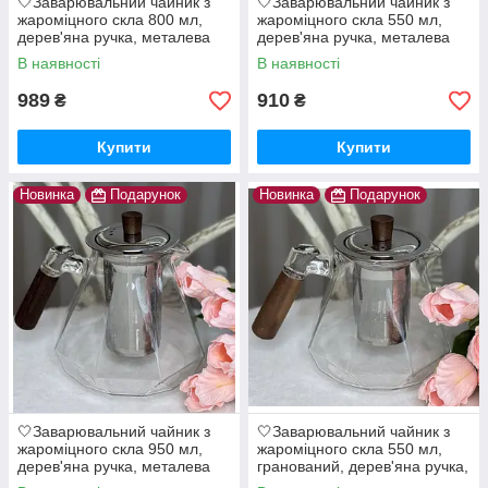
🤍Заварювальний чайник з
🤍Заварювальний чайник з
жароміцного скла 800 мл,
жароміцного скла 550 мл,
дерев'яна ручка, металева
дерев'яна ручка, металева
кришка та ситечко, Прозорий
кришка та ситечко, Прозорий
В наявності
В наявності
989
910
₴
₴
Купити
Купити
Новинка
Подарунок
Новинка
Подарунок
🤍Заварювальний чайник з
🤍Заварювальний чайник з
жароміцного скла 950 мл,
жароміцного скла 550 мл,
дерев'яна ручка, металева
гранований, дерев'яна ручка,
кришка та ситечко, Прозорий
металева кришка та ситечко,