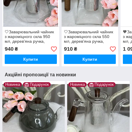
🤍Заварювальний чайник
🤍Заварювальний чайник
🧡За
з жароміцного скла 950
з жароміцного скла 550
з жа
мл, дерев'яна ручка,
мл, дерев'яна ручка,
мл, 
металева кришка та
металева кришка та
криш
940
910
1 0
₴
₴
ситечко, Прозорий
ситечко, Прозорий
Купити
Купити
Акційні пропозиції та новинки
Новинка
Подарунок
Новинка
Подарунок