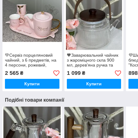
💚Сервіз порцеляновий
🧡Заварювальний чайник
💜Ши
чайний, з 6 предметів, на
з жароміцного скла 900
блю
4 персони, рожевий,
мл, дерев'яна ручка та
"Кос
стильний, на підносі
кришка, Прозорий
зайч
2 565
1 099
898
₴
₴
Купити
Купити
Подібні товари компанії