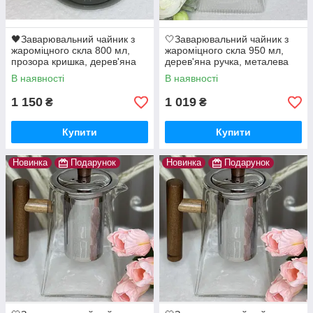
🖤Заварювальний чайник з
🤍Заварювальний чайник з
жароміцного скла 800 мл,
жароміцного скла 950 мл,
прозора кришка, дерев'яна
дерев'яна ручка, металева
ручка, Чорний
кришка, Прозорий
В наявності
В наявності
1 150
1 019
₴
₴
Купити
Купити
Новинка
Подарунок
Новинка
Подарунок