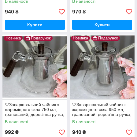
В наявності
В наявності
Прозорий
940
970
₴
₴
Купити
Купити
Новинка
Подарунок
Новинка
Подарунок
🤍Заварювальний чайник з
🤍Заварювальний чайник з
жароміцного скла 750 мл,
жароміцного скла 950 мл,
гранований, дерев'яна ручка,
гранований, дерев'яна ручка,
металева кришка та ситечко,
металева кришка та ситечко,
В наявності
В наявності
Прозорий
Прозорий
992
940
₴
₴