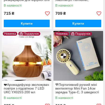
аромадифузор, LED
В наявності
В наявності
підсвітка, сенсорне
керування
715
709
₴
₴
Купити
Купити
Новинка
Подарунок
Новинка
Подарунок
❤️Аромадифузор зволожувач
💙Портативний ручний міні
повітря з підсвіткою 7 LED
вентилятор Mini Fan 14см
UKC YX025S 200 мл
зарядка Type-C, 3 швидкості
В наявності
В наявності