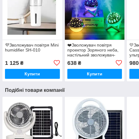
💜Зволожувач повітря Mini
❤️Зволожувач повітря
💛Зв
humidifier SH-010
проектор Зоряного неба,
Cass
настільний зволожувач-
ульт
нічник
світ
1 125
638
980
₴
₴
USB,
Купити
Купити
Подібні товари компанії