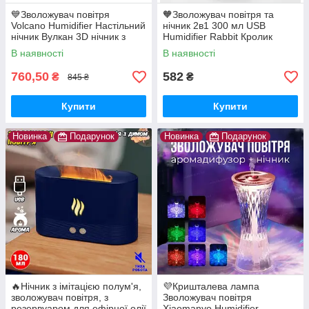
💙Зволожувач повітря
🧡Зволожувач повітря та
Volcano Humidifier Настільний
нічник 2в1 300 мл USB
нічник Вулкан 3D нічник з
Humidifier Rabbit Кролик
підставкою
В наявності
В наявності
760,50
582
₴
₴
845 ₴
Купити
Купити
Новинка
Подарунок
Новинка
Подарунок
🔥Нічник з імітацією полум'я,
💜Кришталева лампа
зволожувач повітря, з
Зволожувач повітря
резервуаром для ефірної олії
Xiaomanyo Humidifier,