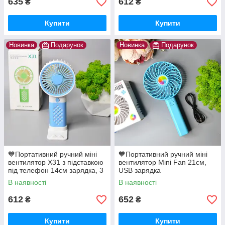
635
612
₴
₴
Купити
Купити
Новинка
Подарунок
Новинка
Подарунок
💙Портативний ручний міні
🧡Портативний ручний міні
вентилятор X31 з підставкою
вентилятор Mini Fan 21см,
під телефон 14см зарядка, 3
USB зарядка
швидкості
В наявності
В наявності
612
652
₴
₴
Купити
Купити