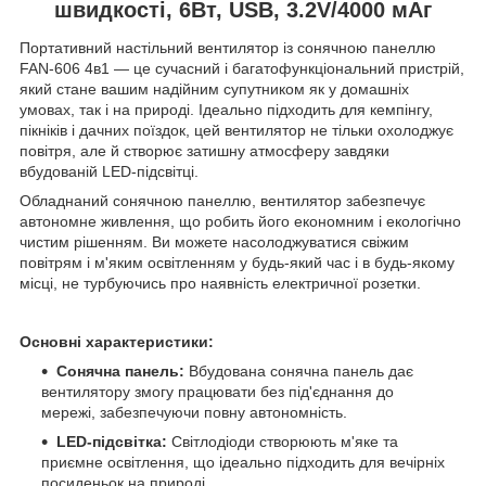
швидкості, 6Вт, USB, 3.2V/4000 мАг
Портативний настільний вентилятор із сонячною панеллю
FAN-606 4в1 — це сучасний і багатофункціональний пристрій,
який стане вашим надійним супутником як у домашніх
умовах, так і на природі. Ідеально підходить для кемпінгу,
пікніків і дачних поїздок, цей вентилятор не тільки охолоджує
повітря, але й створює затишну атмосферу завдяки
вбудованій LED-підсвітці.
Обладнаний сонячною панеллю, вентилятор забезпечує
автономне живлення, що робить його економним і екологічно
чистим рішенням. Ви можете насолоджуватися свіжим
повітрям і м'яким освітленням у будь-який час і в будь-якому
місці, не турбуючись про наявність електричної розетки.
Основні характеристики:
Сонячна панель:
Вбудована сонячна панель дає
вентилятору змогу працювати без під'єднання до
мережі, забезпечуючи повну автономність.
LED-підсвітка:
Світлодіоди створюють м'яке та
приємне освітлення, що ідеально підходить для вечірніх
посиденьок на природі.