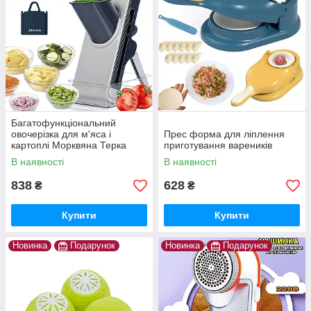
Багатофункціональний
овочерізка для м'яса і
Прес форма для ліплення
картоплі Морквяна Терка
приготування вареників
Кухонні аксесуари Сталеве
В наявності
В наявності
лезо
838
628
₴
₴
Купити
Купити
Новинка
Подарунок
Новинка
Подарунок