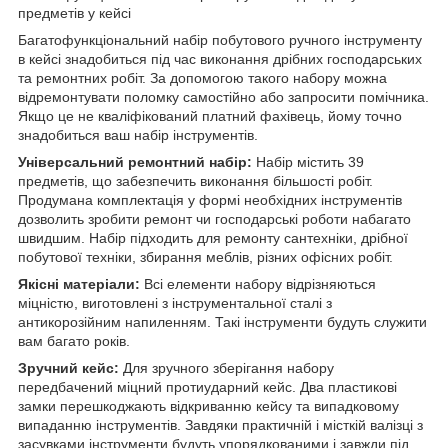
предметів у кейсі
Багатофункціональний набір побутового ручного інструменту
в кейсі знадобиться під час виконання дрібних господарських
та ремонтних робіт. За допомогою такого набору можна
відремонтувати поломку самостійно або запросити помічника.
Якщо це не кваліфікований платний фахівець, йому точно
знадобиться ваш набір інструментів.
Універсальний ремонтний набір:
Набір містить 39
предметів, що забезпечить виконання більшості робіт.
Продумана комплектація у формі необхідних інструментів
дозволить зробити ремонт чи господарські роботи набагато
швидшим. Набір підходить для ремонту сантехніки, дрібної
побутової техніки, збирання меблів, різних офісних робіт.
Якісні матеріали:
Всі елементи набору відрізняються
міцністю, виготовлені з інструментальної сталі з
антикорозійним напиленням. Такі інструменти будуть служити
вам багато років.
Зручний кейс:
Для зручного зберігання набору
передбачений міцний протиударний кейс. Два пластикові
замки перешкоджають відкриванню кейсу та випадковому
випаданню інструментів. Завдяки практичній і місткій валізці з
засувками інструменти будуть упорядкованими і завжди під