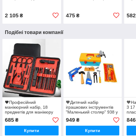
кейсі
міні чохол
маши
Квад
2 105
475
582
₴
₴
Подібні товари компанії
🖤Професійний
🧡Дитячий набір
🧡На
манікюрний набір, 18
іграшкових інструментів
3 17
предметів для манікюру
"Маленький столяр" 938 у
плас
та педикюру з
пластиковому кейсі
685
949
846
₴
₴
нержавіючої сталі, кейс
Чорний
Купити
Купити