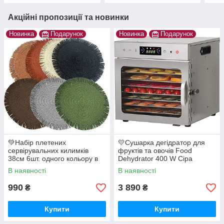
Акційні пропозиції та новинки
Новинка
Подарунок
Новинка
Подарунок
💚Набір плетених
💛Сушарка дегідратор для
сервірувальних килимків
фруктів та овочів Food
38см 6шт. одного кольору в
Dehydrator 400 W Сіра
упаковці
В наявності
В наявності
990
3 890
₴
₴
Купити
Купити