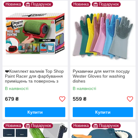
Новинка
Подарунок
Новинка
Подарунок
❤️Комплект валиків Top Shop
Рукавички для миття посуду
Paint Racer для фарбування
Wester Gloves for washing
приміщень та поверхонь з
dishes
резервуаром для фарби
В наявності
В наявності
679
559
₴
₴
Купити
Купити
Новинка
Подарунок
Новинка
Подарунок