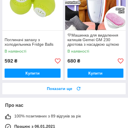
💛Машинка для видалення
Поглиначі запаху з
катишів Gemei GM 230
холодильника Fridge Balls
дротова з насадкою щіткою
від шерсті та ковтунців, з
В наявності
В наявності
контейнером
592
680
₴
₴
Купити
Купити
Показати ще
Про нас
100% позитивних з 89 відгуків за рік
Працює з 06.01.2021