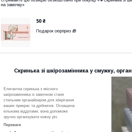
Отримайте цю позицію безкоштовно при покупці «🧡Скринька зі шк
на замочку»
50 ₴
Подарок сюрприз 🎁
Скринька зі шкірозамінника у смужку, орга
Елегантна скринька з якісного
шкірозамінника із замочком стане
стильним органайзером для зберігання
ваших прикрас та дрібничок. Оснащена
кількома відділами, вона допоможе
зручно організувати кожну річ.
Переваги
: