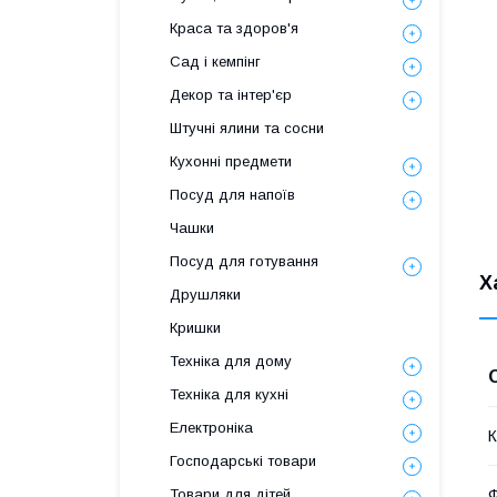
Краса та здоров'я
Сад і кемпінг
Декор та інтер'єр
Штучні ялини та сосни
Кухонні предмети
Посуд для напоїв
Чашки
Посуд для готування
Х
Друшляки
Кришки
Техніка для дому
Техніка для кухні
Електроніка
К
Господарські товари
Товари для дітей