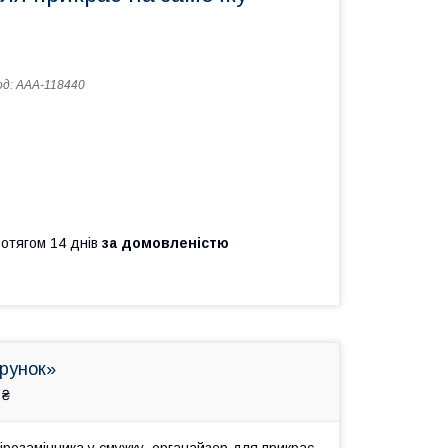
од:
AAA-118440
ротягом 14 днів
за домовленістю
арунок»
 ₴