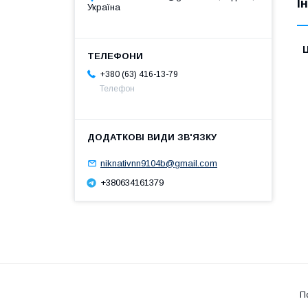
І
Україна
Ц
+380 (63) 416-13-79
Телефон
niknativnn9104b@gmail.com
+380634161379