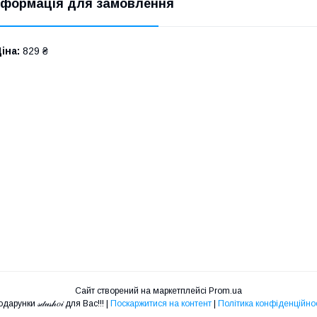
нформація для замовлення
іна:
829 ₴
Сайт створений на маркетплейсі
Prom.ua
Подарунки 𝓈𝒹𝓊𝓈𝒽𝑜𝒾 для Вас!!! |
Поскаржитися на контент
|
Політика конфіденційнос