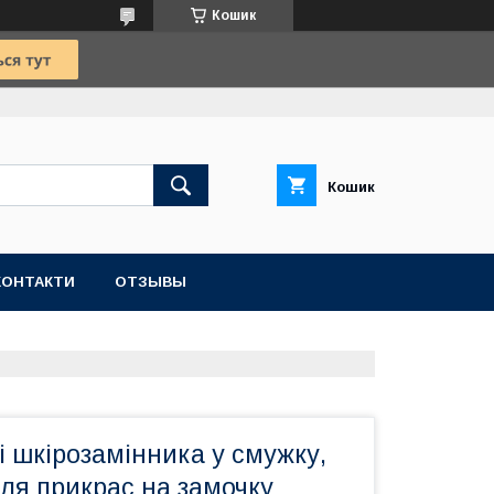
Кошик
Кошик
КОНТАКТИ
ОТЗЫВЫ
і шкірозамінника у смужку,
ля прикрас на замочку