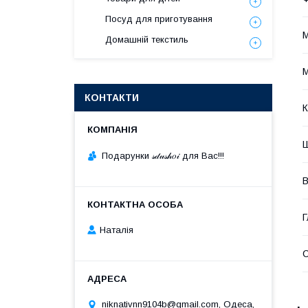
Посуд для приготування
М
Домашній текстиль
М
КОНТАКТИ
К
Подарунки 𝓈𝒹𝓊𝓈𝒽𝑜𝒾 для Вас!!!
В
Г
Наталія
niknativnn9104b@gmail.com, Одеса,