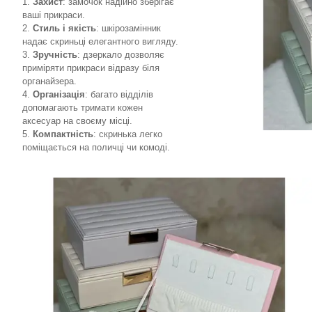
Захист
: замочок надійно зберігає
ваші прикраси.
Стиль і якість
: шкірозамінник
надає скриньці елегантного вигляду.
Зручність
: дзеркало дозволяє
приміряти прикраси відразу біля
органайзера.
Організація
: багато відділів
допомагають тримати кожен
аксесуар на своєму місці.
Компактність
: скринька легко
поміщається на поличці чи комоді.