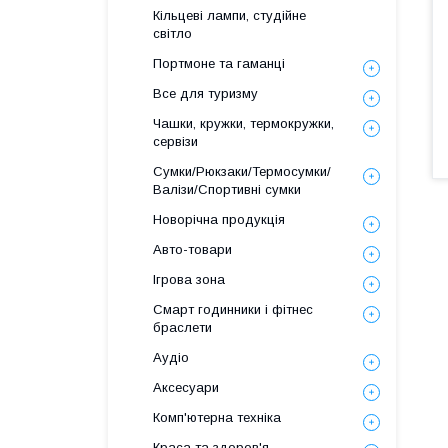
Кільцеві лампи, студійне
світло
Портмоне та гаманці
Все для туризму
Чашки, кружки, термокружки,
сервізи
Сумки/Рюкзаки/Термосумки/
Валізи/Спортивні сумки
Новорічна продукція
Авто-товари
Ігрова зона
Смарт годинники і фітнес
браслети
Аудіо
Аксесуари
Комп'ютерна техніка
Краса та здоров'я