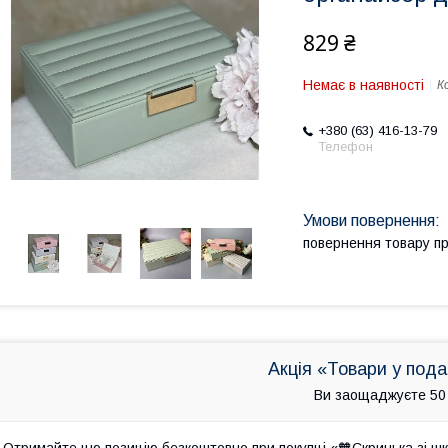
829 ₴
Немає в наявності
К
+380 (63) 416-13-79
Телефон
повернення товару п
Акція «Товари у под
Ви заощаджуєте 50