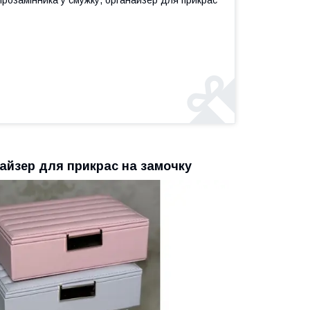
ірозамінника у смужку, органайзер для прикрас
найзер для прикрас на замочку