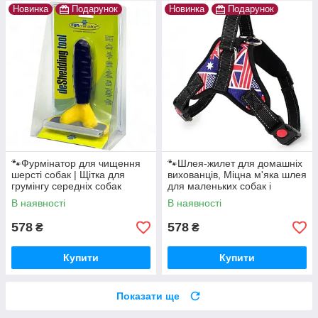
Новинка
Подарунок
Новинка
Подарунок
🐾Фурмінатор для чищення
🐾Шлея-жилет для домашніх
шерсті собак | Щітка для
вихованців, Міцна м'яка шлея
грумінгу середніх собак
для маленьких собак і
Furminator Жовтий
цуценят
В наявності
В наявності
578
578
₴
₴
Купити
Купити
Показати ще