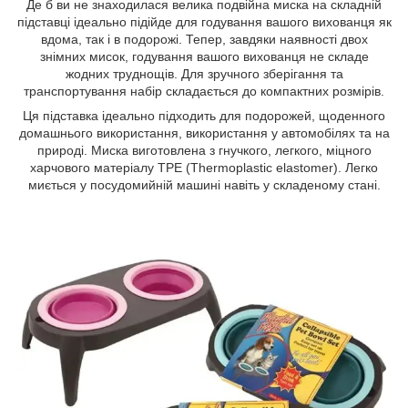
Де б ви не знаходилася велика подвійна миска на складній
підставці ідеально підійде для годування вашого вихованця як
вдома, так і в подорожі. Тепер, завдяки наявності двох
знімних мисок, годування вашого вихованця не складе
жодних труднощів. Для зручного зберігання та
транспортування набір складається до компактних розмірів.
Ця підставка ідеально підходить для подорожей, щоденного
домашнього використання, використання у автомобілях та на
природі. Миска виготовлена ​​з гнучкого, легкого, міцного
харчового матеріалу TPE (Thermoplastic elastomer). Легко
миється у посудомийній машині навіть у складеному стані.