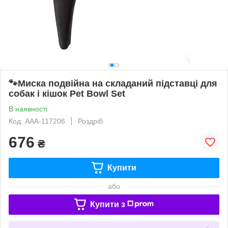
🐾Миска подвійна на складаний підставці для
собак і кішок Pet Bowl Set
В наявності
Код: AAA-117206
Роздріб
676
₴
Купити
або
Купити з