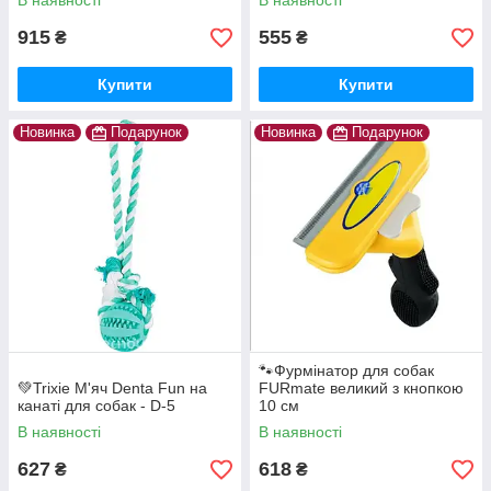
В наявності
В наявності
915
555
₴
₴
Купити
Купити
Новинка
Подарунок
Новинка
Подарунок
🐾Фурмінатор для собак
💚Trixie М'яч Denta Fun на
FURmate великий з кнопкою
канаті для собак - D-5
10 см
В наявності
В наявності
627
618
₴
₴