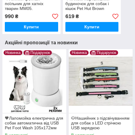
поїльник для хатніх
будиночок для собак і
тварин MM05.
кішок Pet Hut Brown
автопоїльник для котів і
Коричневий
990
619
₴
₴
собак 1 л
Купити
Купити
Акційні пропозиції та новинки
Новинка
Подарунок
Новинка
Подарунок
🧡Лапомойка електрична для
🐶Нашийник з підсвічуванням
собак автоматична від USB
для собак з LED стрічкою
Pet Foot Wash 105х172мм
USB зарядкою
80W W01/LP-01