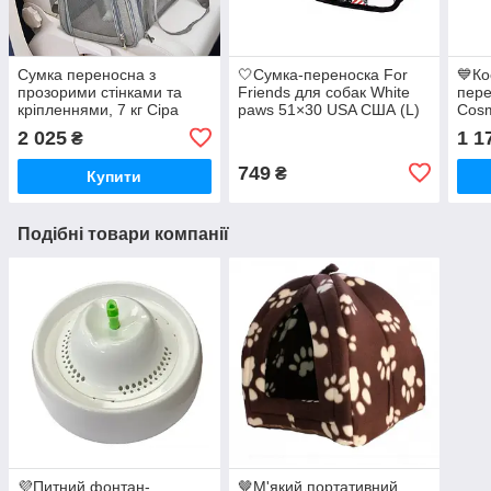
Сумка переносна з
🤍Сумка-переноска For
💙Ко
прозорими стінками та
Friends для собак White
пере
кріпленнями, 7 кг Сіра
paws 51×30 USA США (L)
Cosm
Білий
для 
2 025
1 1
₴
749
₴
Купити
Подібні товари компанії
💜Питний фонтан-
🤎М'який портативний