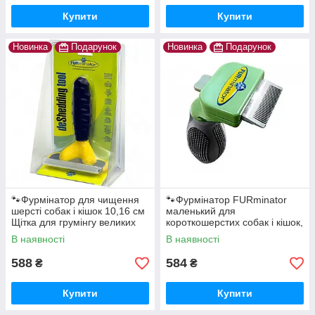
Купити
Купити
Новинка
Подарунок
Новинка
Подарунок
🐾Фурмінатор для чищення
🐾Фурмінатор FURminator
шерсті собак і кішок 10,16 см
маленький для
Щітка для грумінгу великих
короткошерстих собак і кішок,
собак Furminator Жовтий
з кнопкою 4,5 см
В наявності
В наявності
588
584
₴
₴
Купити
Купити