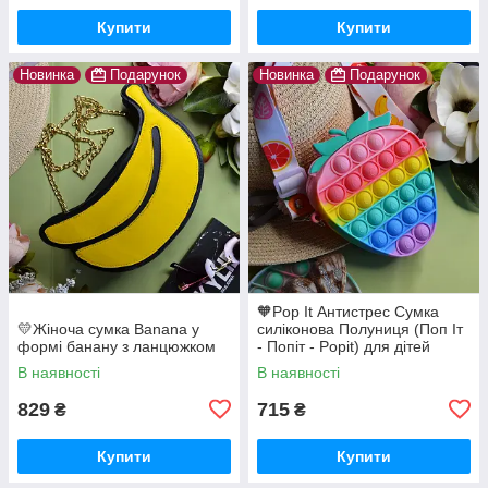
Купити
Купити
Новинка
Подарунок
Новинка
Подарунок
🧡Pop It Антистрес Сумка
💛Жіноча сумка Banana у
силіконова Полуниця (Поп Іт
формі банану з ланцюжком
- Попіт - Popit) для дітей
В наявності
В наявності
829
715
₴
₴
Купити
Купити