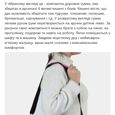
У зібраному вигляді це - компактна дорожня сумка, яка
зберігає в арсеналі 4 великі кишені з боків. Кишені місткі, що
дає можливість зберігати там підгузки, пляшечки, пелюшки,
брязкальця, харчування і т.д. У розкритому вигляді сумка
легким рухом руки перетворюється на зручне дитяче ліжко. За
рахунок своєї компактності можна брати з собою на пікнік, на
прогулянку, подорожі та навіть на роботу. Легко поміщається у
шафу та в машину. Завдяки жорсткому дну і неймовірно
м'якому матрацу, ваше маля спатиме з максимальним
комфортом.