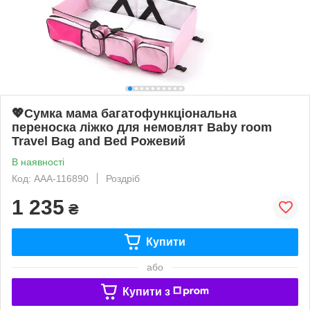
💖Сумка мама багатофункціональна
переноска ліжко для немовлят Baby room
Travel Bag and Bed Рожевий
В наявності
Код: AAA-116890
Роздріб
1 235
₴
Купити
або
Купити з