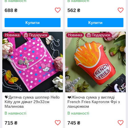
В наявності
В наявності
688
562
₴
₴
Купити
Купити
Новинка
Подарунок
Новинка
Подарунок
💝Дитяча сумка шоппер Hello
❤️Жіноча сумка у вигляді
Kitty для дівчат 29х32см
French Fries Картопля Фрі з
Малинова
ланцюжком
В наявності
В наявності
715
745
₴
₴