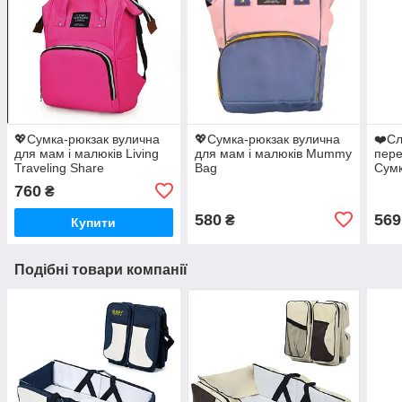
💖Сумка-рюкзак вулична
💖Сумка-рюкзак вулична
❤️Сл
для мам і малюків Living
для мам і малюків Mummy
пере
Traveling Share
Bag
Сумк
багатофункціональний
багатофункціональний
Carr
760
₴
органайзер Рожевий
органайзер Синьо-
Рожевий
580
569
₴
Купити
Подібні товари компанії