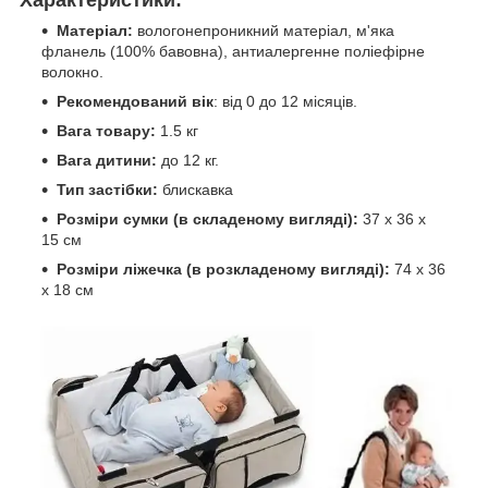
Матеріал:
вологонепроникний матеріал, м'яка
фланель (100% бавовна), антиалергенне поліефірне
волокно.
Рекомендований вік
: від 0 до 12 місяців.
Вага товару:
1.5 кг
Вага дитини:
до 12 кг.
Тип застібки:
блискавка
Розміри сумки (в складеному вигляді):
37 х 36 х
15 см
Розміри ліжечка (в розкладеному вигляді):
74 х 36
х 18 см