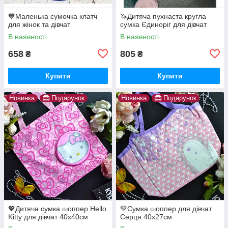
💙Маленька сумочка клатч
🦄Дитяча пухнаста кругла
для жінок та дівчат
сумка Єдиноріг для дівчат
В наявності
В наявності
658
805
₴
₴
Купити
Купити
Новинка
Подарунок
Новинка
Подарунок
💖Дитяча сумка шоппер Hello
💚Сумка шоппер для дівчат
Kitty для дівчат 40х40см
Серця 40х27см