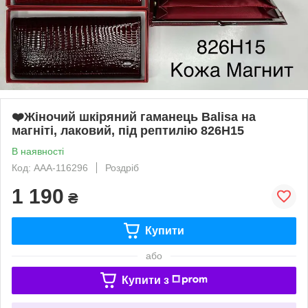
❤️Жіночий шкіряний гаманець Balisa на
магніті, лаковий, під рептилію 826H15
В наявності
Код: AAA-116296
Роздріб
1 190
₴
Купити
або
Купити з