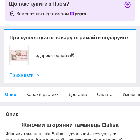
Що таке купити з Пром?
Замовлення під захистом
При купівлі цього товару отримайте подарунок
Подарок сюрприз 🎁
Приховати
Опис
Характеристики
Доставка
Оплата
Умови п
Опис
Жіночий шкіряний гаманець Balisa
Жіночий гаманець від Balisa – ідеальний аксесуар для
стильних дам! Виготовлений з високоякісної натуральної