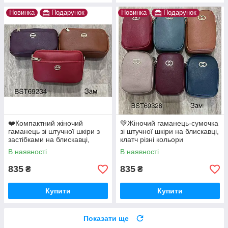
Новинка
Подарунок
Новинка
Подарунок
❤️Компактний жіночий
💚Жіночий гаманець-сумочка
гаманець зі штучної шкіри з
зі штучної шкіри на блискавці,
застібками на блискавці,
клатч різні кольори
сумка клатч
В наявності
В наявності
835
835
₴
₴
Купити
Купити
Показати ще