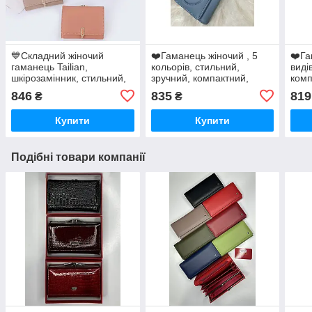
💙Складний жіночий
❤️Гаманець жіночий , 5
❤️Га
гаманець Tailian,
кольорів, стильний,
виді
шкірозамінник, стильний,
зручний, компактний,
комп
компактний, відмінної
відмінної якості
якос
846
835
819
₴
₴
якості, різні кольори
Купити
Купити
Подібні товари компанії