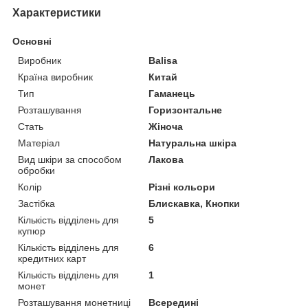
Характеристики
Основні
Виробник
Balisa
Країна виробник
Китай
Тип
Гаманець
Розташування
Горизонтальне
Стать
Жіноча
Матеріал
Натуральна шкіра
Вид шкіри за способом
Лакова
обробки
Колір
Різні кольори
Застібка
Блискавка, Кнопки
Кількість відділень для
5
купюр
Кількість відділень для
6
кредитних карт
Кількість відділень для
1
монет
Розташування монетниці
Всередині