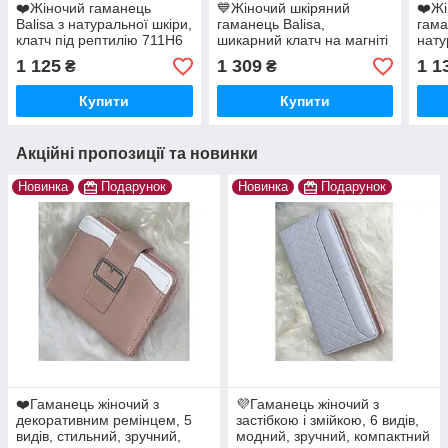
❤️Жіночий гаманець
💙Жіночий шкіряний
❤️Жі
Balisa з натуральної шкіри,
гаманець Balisa,
гама
клатч під рептилію 711H6
шикарний клатч на магніті
нату
HN826H16
кноп
1 125
1 309
1 1
₴
₴
B67
Купити
Купити
Акційні пропозиції та новинки
Новинка
Подарунок
Новинка
Подарунок
❤️Гаманець жіночий з
💜Гаманець жіночий з
декоративним ремінцем, 5
застібкою і змійкою, 6 видів,
видів, стильний, зручний,
модний, зручний, компактний