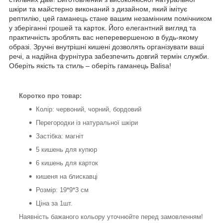
шкіри та майстерно виконаний з дизайном, який імітує
рептилію, цей гаманець стане вашим незамінним помічником
у зберіганні грошей та карток. Його елегантний вигляд та
практичність зроблять вас неперевершеною в будь-якому
образі. Зручні внутрішні кишені дозволять організувати ваші
речі, а надійна фурнітура забезпечить довгий термін служби.
Оберіть якість та стиль – оберіть гаманець Balisa!
Коротко про товар:
Колір: червоний, чорний, бордовий
Перегородки із натуральної шкіри
Застібка: магніт
5 кишень для купюр
6 кишень для карток
кишеня на блискавці
Розмір: 19*9*3 см
Ціна за 1шт.
Наявність бажаного кольору уточнюйте перед замовленням!