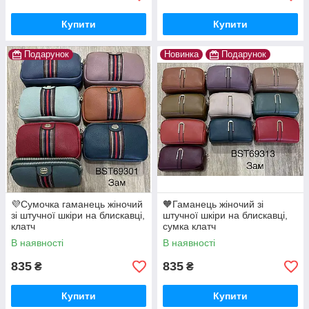
Купити
Купити
Подарунок
Новинка
Подарунок
💜Сумочка гаманець жіночий
🧡Гаманець жіночий зі
зі штучної шкіри на блискавці,
штучної шкіри на блискавці,
клатч
сумка клатч
В наявності
В наявності
835
835
₴
₴
Купити
Купити