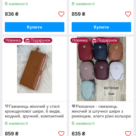
компактний
В наявності
В наявності
836
859
₴
₴
Купити
Купити
Новинка
Подарунок
Новинка
Подарунок
💚Гаманець жіночий у стилі
💙Рюкзачок - гаманець
крокодилової шкіри, 6 видів,
жіночий зі штучної шкіри з
модний, зручний, компактний
ремінцем, клатч різні кольори
В наявності
В наявності
859
835
₴
₴