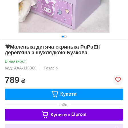
💜Маленька дитяча скринька PuPuElf
дерев'яна з шухлядкою Бузкова
В наявності
Код: AAA-116006
Роздріб
789
₴
Купити
або
Купити з