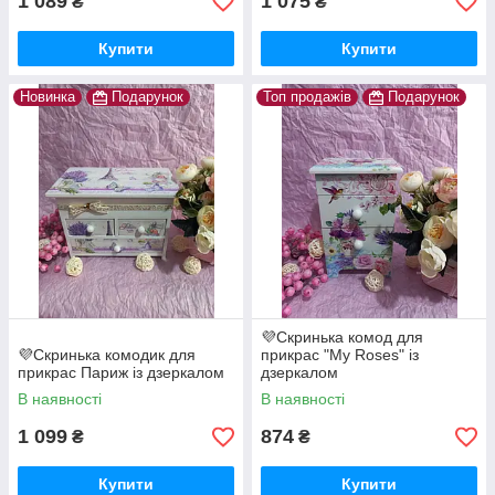
1 089
1 075
₴
₴
Купити
Купити
Новинка
Подарунок
Топ продажів
Подарунок
💜Скринька комод для
💜Скринька комодик для
прикрас "My Roses" із
прикрас Париж із дзеркалом
дзеркалом
В наявності
В наявності
1 099
874
₴
₴
Купити
Купити