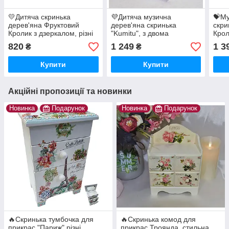
💛Дитяча скринька
💜Дитяча музична
💝Му
дерев'яна Фруктовий
дерев'яна скринька
скри
Кролик з дзеркалом, різні
"Kumitu", з двома
Крол
види
шухлядками та
двом
820
1 249
1 3
₴
₴
дзеркальцем Фіолетова
дзе
Купити
Купити
Акційні пропозиції та новинки
Новинка
Подарунок
Новинка
Подарунок
🔥Скринька тумбочка для
🔥Скринька комод для
прикрас "Париж" різні
прикрас Троянда, стильна,