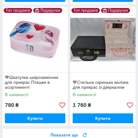
Топ продажів
Подарунок
Топ продажів
Подарунок
💙Шкатулка шкірозамінник
для прикрас Пташки в
💙Стильна скринька валізка
асортименті
для прикрас із дзеркалом
В наявності
В наявності
780
1 760
₴
₴
Купити
Купити
Показати ще