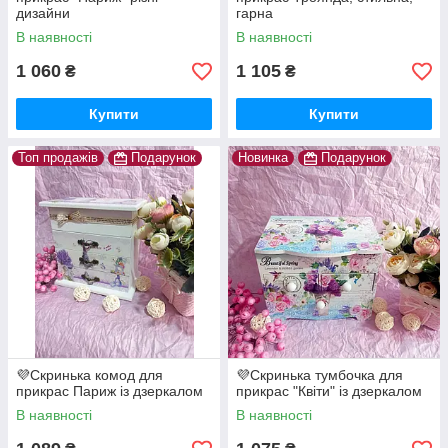
дизайни
гарна
В наявності
В наявності
1 060
1 105
₴
₴
Купити
Купити
Топ продажів
Подарунок
Новинка
Подарунок
💜Скринька комод для
💜Скринька тумбочка для
прикрас Париж із дзеркалом
прикрас "Квіти" із дзеркалом
В наявності
В наявності