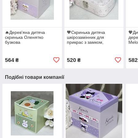
🔥Дерев'яна дитяча
🧡Скринька дитяча
💖Ди
скринька Оленятко
шкірозамінник для
дере
бузкова
прикрас з замком,
Melo
стильна, компактна, гарна
564
520
582
₴
₴
Подібні товари компанії