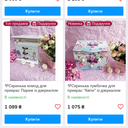
Купити
Купити
Топ продажів
Подарунок
Новинка
Подарунок
💜Скринька комод для
💜Скринька тумбочка для
прикрас Париж із дзеркалом
прикрас "Квіти" із дзеркалом
В наявності
В наявності
1 089
1 075
₴
₴
Купити
Купити