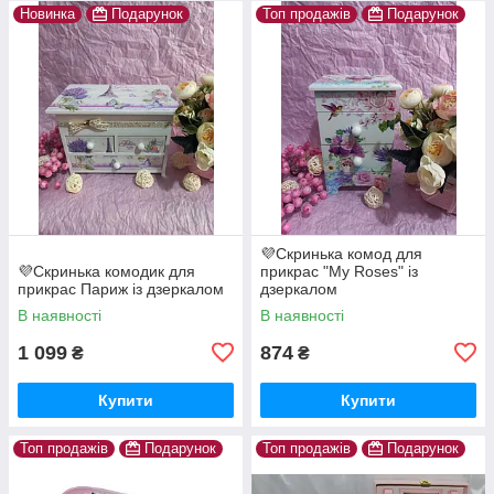
Новинка
Подарунок
Топ продажів
Подарунок
💜Скринька комод для
💜Скринька комодик для
прикрас "My Roses" із
прикрас Париж із дзеркалом
дзеркалом
В наявності
В наявності
1 099
874
₴
₴
Купити
Купити
Топ продажів
Подарунок
Топ продажів
Подарунок