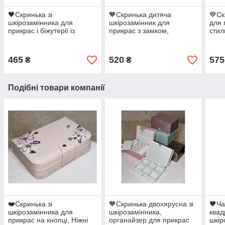
🖤Скринька зі
🧡Скринька дитяча
💙Ск
шкірозамінника для
шкірозамінник для
для 
прикрас і біжутерії із
прикрас з замком,
стил
засувкою
стильна, компактна, гарна
465
520
575
₴
₴
Подібні товари компанії
❤️Скринька зі
🧡Скринька двохярусна зі
🖤Ча
шкірозамінника для
шкірозамінника,
квад
прикрас на кнопці, Ніжні
органайзер для прикрас
шкір