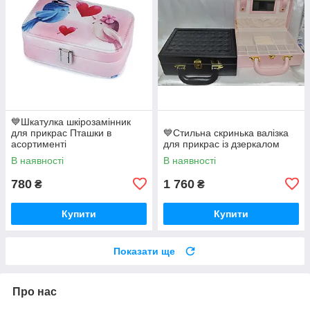
💙Шкатулка шкірозамінник
для прикрас Пташки в
💙Стильна скринька валізка
асортименті
для прикрас із дзеркалом
В наявності
В наявності
780
1 760
₴
₴
Купити
Купити
Показати ще
Про нас