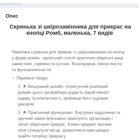
Опис
Скринька зі шкірозамінника для прикрас на
кнопці Ромб, маленька, 7 видів
Невелика скринька для прикрас із шкірозамінника на кнопці
у формі ромба - ідеальний спосіб практично зберігати ваші
намистини, сережки та кулони. Вона вражає своєю якістю
та функціональністю.
✨ Переваги товару:
🌟 Вишуканий дизайн: Інтригуючий ромбовий
дизайн цього органайзера додасть вашій кімнаті
шарму та елегантності, зробивши його чудовим
декором.
🌟 Практичний функціонал: Внутрішні відділення та
зручний замок-блискавка гарантують організацію і
легке зберігання прикрас. Кожен предмет матиме
своє спеціальне місце, дозволяючи вам швидко
знайти потрібну прикрасу.