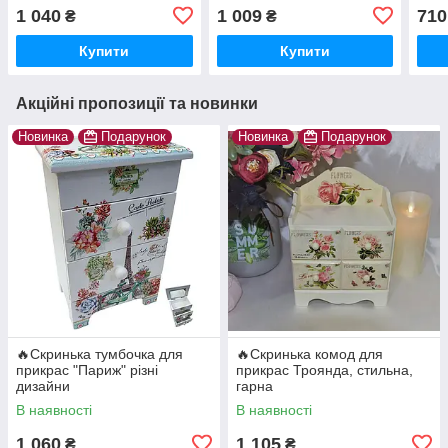
вишневі квіти, середня
на кнопці Ромб
прик
1 040
1 009
710
₴
₴
Купити
Купити
Акційні пропозиції та новинки
Новинка
Подарунок
Новинка
Подарунок
🔥Скринька тумбочка для
🔥Скринька комод для
прикрас "Париж" різні
прикрас Троянда, стильна,
дизайни
гарна
В наявності
В наявності
1 060
1 105
₴
₴