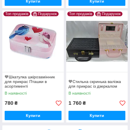
Купити
Купити
Топ продажів
Подарунок
Топ продажів
Подарунок
💙Шкатулка шкірозамінник
для прикрас Пташки в
💙Стильна скринька валізка
асортименті
для прикрас із дзеркалом
В наявності
В наявності
780
1 760
₴
₴
Купити
Купити