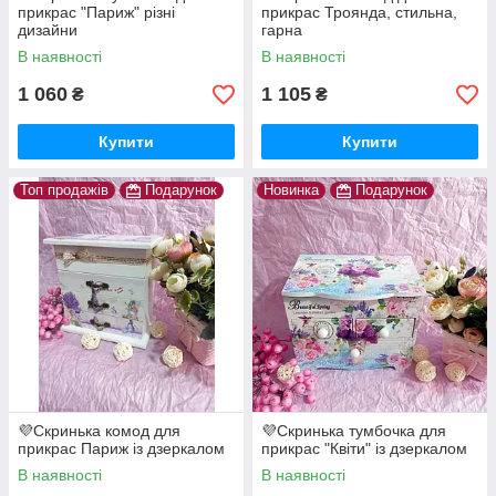
прикрас "Париж" різні
прикрас Троянда, стильна,
дизайни
гарна
В наявності
В наявності
1 060
1 105
₴
₴
Купити
Купити
Топ продажів
Подарунок
Новинка
Подарунок
💜Скринька комод для
💜Скринька тумбочка для
прикрас Париж із дзеркалом
прикрас "Квіти" із дзеркалом
В наявності
В наявності