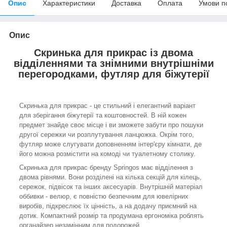
Опис
Характеристики
Доставка
Оплата
Умови п
Опис
Скринька для прикрас із двома
відділеннями та знімними внутрішніми
перегородками, футляр для біжутерії
Скринька для прикрас - це стильний і елегантний варіант
для зберігання біжутерії та коштовностей. В ній кожен
предмет знайде своє місце і ви зможете забути про пошуки
другої сережки чи розплутування ланцюжка. Окрім того,
футляр може слугувати доповненням інтер'єру кімнати, де
його можна розмістити на комоді чи туалетному столику.
Скринька для прикрас бренду
Springos
має відділення з
двома рівнями. Вони розділені на кілька секцій для кілець,
сережок, підвісок та інших аксесуарів. Внутрішній матеріал
оббивки -
велюр
, є повністю безпечним для ювелірних
виробів, підкреслює їх цінність, а на додачу приємний на
дотик. Компактний розмір та продумана ергономіка роблять
органайзер незамінним для подорожей.