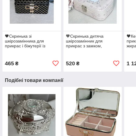
🖤Скринька зі
🧡Скринька дитяча
🖤Ке
шкірозамінника для
шкірозамінник для
прик
прикрас і біжутерії із
прикрас з замком,
жир
засувкою
стильна, компактна, гарна
465
520
1 1
₴
₴
Подібні товари компанії