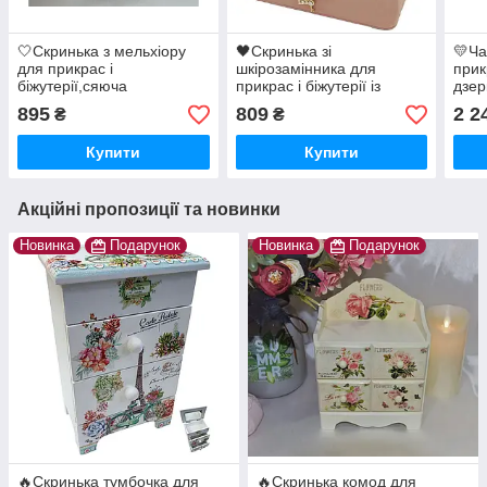
🤍Скринька з мельхіору
🖤Скринька зі
💛Ча
для прикрас і
шкірозамінника для
прик
біжутерії,сяюча
прикрас і біжутерії із
дзер
засувкою бантиком,
вису
895
809
2 2
₴
₴
компактна
Купити
Купити
Акційні пропозиції та новинки
Новинка
Подарунок
Новинка
Подарунок
🔥Скринька тумбочка для
🔥Скринька комод для