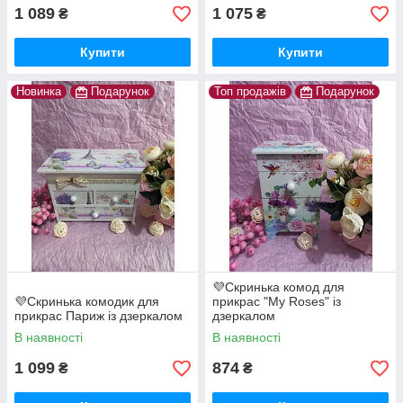
1 089
1 075
₴
₴
Купити
Купити
Новинка
Подарунок
Топ продажів
Подарунок
💜Скринька комод для
💜Скринька комодик для
прикрас "My Roses" із
прикрас Париж із дзеркалом
дзеркалом
В наявності
В наявності
1 099
874
₴
₴