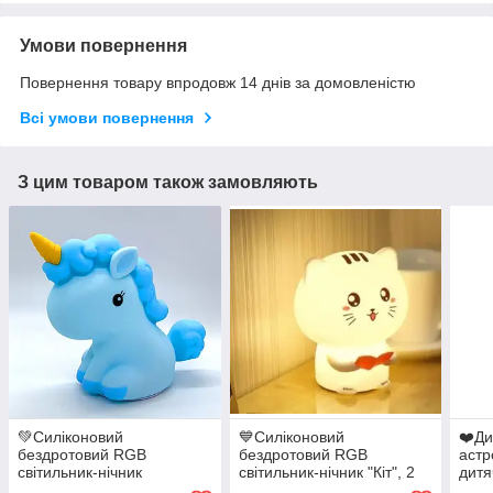
Умови повернення
Повернення товару впродовж 14 днів за домовленістю
Всі умови повернення
З цим товаром також замовляють
💚Силіконовий
💙Силіконовий
❤️Ди
бездротовий RGB
бездротовий RGB
астр
світильник-нічник
світильник-нічник "Кіт", 2
дитя
"Єдиноріг" з USB,
види