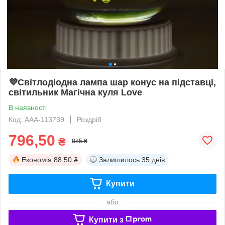
💜Світлодіодна лампа шар конус на підставці,
світильник Магічна куля Love
В наявності
Код: AAA-113739
Роздріб
796,50
₴
885 ₴
Економія
88.50 ₴
Залишилось
35 днів
Купити
або
Купити з