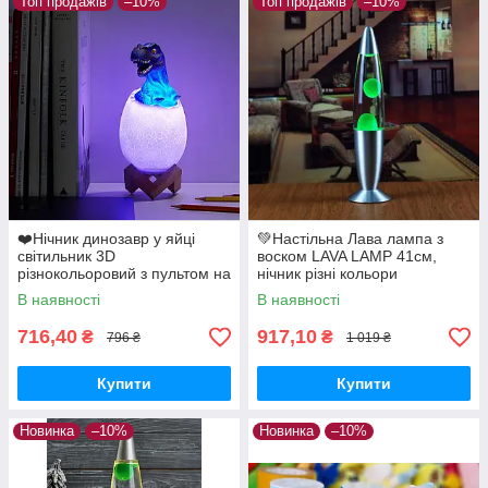
Топ продажів
–10%
Топ продажів
–10%
❤️Нічник динозавр у яйці
💚Настільна Лава лампа з
світильник 3D
воском LAVA LAMP 41см,
різнокольоровий з пультом на
нічник різні кольори
акумуляторі Dinosaur Lamp
В наявності
В наявності
зарядка від USB
716,40
917,10
₴
₴
796 ₴
1 019 ₴
Купити
Купити
Новинка
–10%
Новинка
–10%