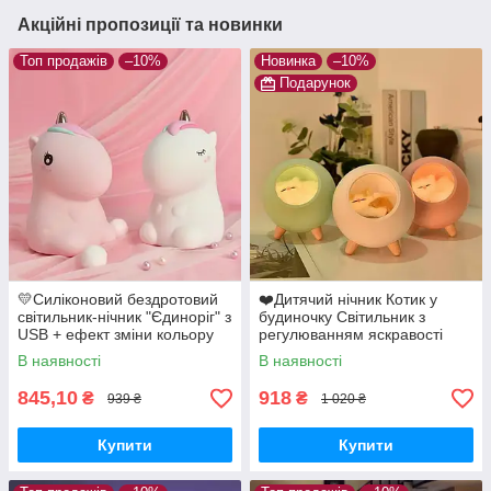
Акційні пропозиції та новинки
Топ продажів
–10%
Новинка
–10%
Подарунок
💛Силіконовий бездротовий
❤️Дитячий нічник Котик у
світильник-нічник "Єдиноріг" з
будиночку Світильник з
USB + ефект зміни кольору
регулюванням яскравості
В наявності
В наявності
845,10
918
₴
₴
939 ₴
1 020 ₴
Купити
Купити