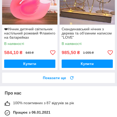
❤️Нічник дитячий світильник
Скандинавський нічник з
настільний рожевий Фламінго
дерева та об'ємним написом
на батарейках
"LOVE"
В наявності
В наявності
584,10
985,50
₴
₴
649 ₴
1 095 ₴
Купити
Купити
Показати ще
Про нас
100% позитивних з 87 відгуків за рік
Працює з 06.01.2021