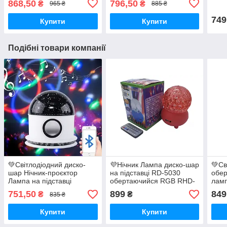
868,50
796,50
₴
₴
965 ₴
885 ₴
Блакитний
749
Купити
Купити
Подібні товари компанії
💚Світлодіодний диско-
💜Нічник Лампа диско-шар
💚Св
шар Нічник-проєктор
на підставці RD-5030
обер
Лампа на підставці
обертаючийся RGB RHD-
ламп
Зоряне Небо "Люкс" RD-
182 Мр3+Ду+USB
підс
751,50
899
849
₴
₴
835 ₴
5008 Bluetooth
Червоний
Купити
Купити