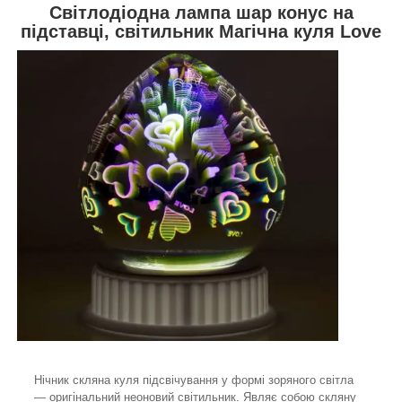
Світлодіодна лампа шар конус на
підставці, світильник Магічна куля Love
Нічник скляна куля підсвічування у формі зоряного світла
— оригінальний неоновий світильник. Являє собою скляну