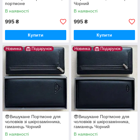
портмоне
Чорний
В наявності
В наявності
995
995
₴
₴
Купити
Купити
Новинка
Подарунок
Новинка
Подарунок
😎Вишукане Портмоне для
😎Вишукане Портмоне для
чоловіків зі шкірозамінника,
чоловіків зі шкірозамінника,
гаманець Чорний
гаманець Чорний
В наявності
В наявності