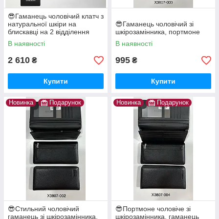
😎Гаманець чоловічий клатч з
натуральної шкіри на
😎Гаманець чоловічий зі
блискавці на 2 відділення
шкірозамінника, портмоне
"BALISA" BA6-9003
В наявності
В наявності
2 610
995
₴
₴
Купити
Купити
Новинка
Подарунок
Новинка
Подарунок
😎Стильний чоловічий
😎Портмоне чоловіче зі
гаманець зі шкірозамінника,
шкірозамінника, гаманець