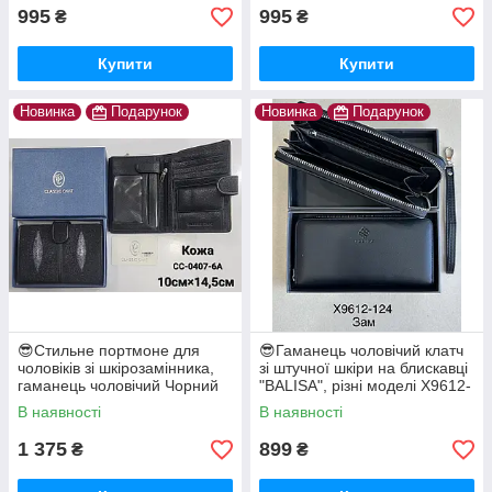
995
995
₴
₴
Купити
Купити
Новинка
Подарунок
Новинка
Подарунок
😎Стильне портмоне для
😎Гаманець чоловічий клатч
чоловіків зі шкірозамінника,
зі штучної шкіри на блискавці
гаманець чоловічий Чорний
"BALISA", різні моделі X9612-
CC-0407-6A
124
В наявності
В наявності
1 375
899
₴
₴