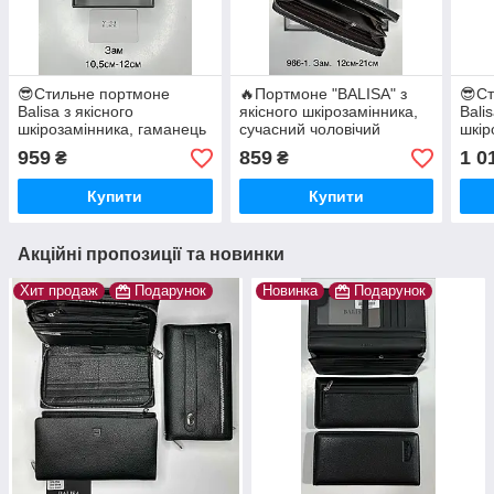
😎Стильне портмоне
🔥Портмоне "BALISA" з
😎Ст
Balisa з якісного
якісного шкірозамінника,
Bali
шкірозамінника, гаманець
сучасний чоловічий
шкір
Чорний Y-01
гаманець 966-1
Чорн
959
859
1 0
₴
₴
Купити
Купити
Акційні пропозиції та новинки
Хит продаж
Подарунок
Новинка
Подарунок