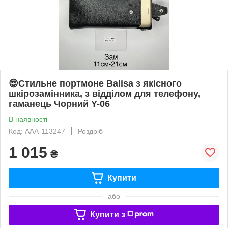
😎Стильне портмоне Balisa з якісного
шкірозамінника, з відділом для телефону,
гаманець Чорний Y-06
В наявності
Код: AAA-113247
Роздріб
1 015
₴
Купити
або
Купити з