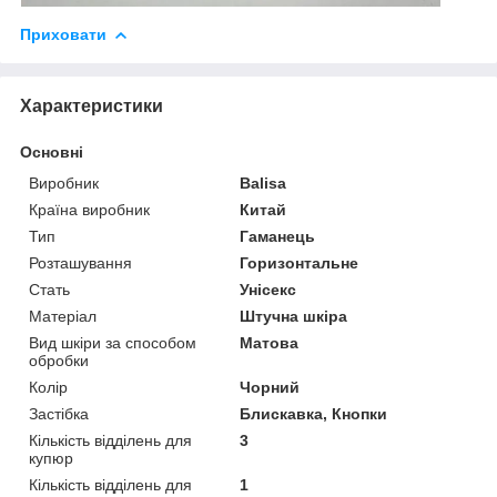
Приховати
Характеристики
Основні
Виробник
Balisa
Країна виробник
Китай
Тип
Гаманець
Розташування
Горизонтальне
Стать
Унісекс
Матеріал
Штучна шкіра
Вид шкіри за способом
Матова
обробки
Колір
Чорний
Застібка
Блискавка, Кнопки
Кількість відділень для
3
купюр
Кількість відділень для
1