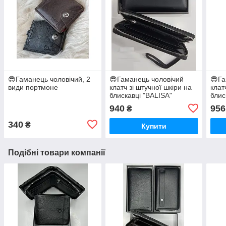
😎Гаманець чоловічий, 2
😎Гаманець чоловічий
😎Га
види портмоне
клатч зі штучної шкіри на
клат
блискавці "BALISA"
блис
"BAL
940
956
₴
340
₴
Купити
Подібні товари компанії