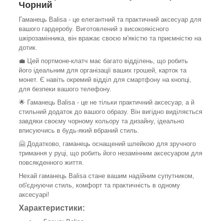
Чорний
Гаманець Balisa - це елегантний та практичний аксесуар для
вашого гардеробу. Виготовлений з високоякісного
шкірозамінника, він вражає своєю м'якістю та приємністю на
дотик.
💼 Цей портмоне-клатч має багато відділень, що робить
його ідеальним для організації ваших грошей, карток та
монет. Є навіть окремий відділ для смартфону на кнопці,
для безпеки вашого телефону.
🌟 Гаманець Balisa - це не тільки практичний аксесуар, а й
стильний додаток до вашого образу. Він вигідно виділяється
завдяки своєму чорному кольору та дизайну, ідеально
вписуючись в будь-який вбраний стиль.
🤗 Додатково, гаманець оснащений шлейкою для зручного
тримання у руці, що робить його незамінним аксесуаром для
повсякденного життя.
Нехай гаманець Balisa стане вашим надійним супутником,
об'єднуючи стиль, комфорт та практичність в одному
аксесуарі!
Характеристики: