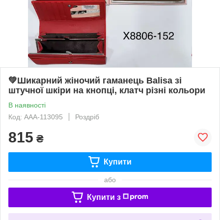
💚Шикарний жіночий гаманець Balisa зі
штучної шкіри на кнопці, клатч різні кольори
В наявності
Код: AAA-113095
Роздріб
815
₴
Купити
або
Купити з