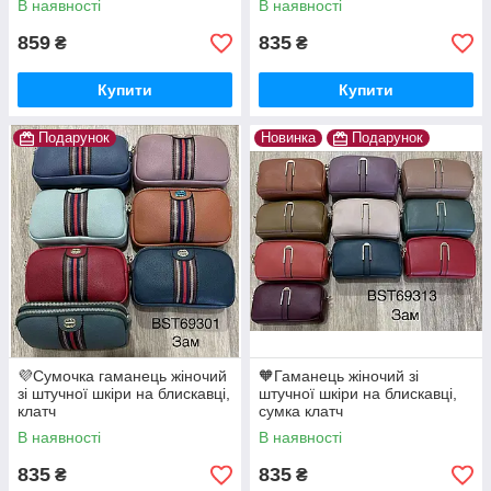
В наявності
В наявності
859
835
₴
₴
Купити
Купити
Подарунок
Новинка
Подарунок
💜Сумочка гаманець жіночий
🧡Гаманець жіночий зі
зі штучної шкіри на блискавці,
штучної шкіри на блискавці,
клатч
сумка клатч
В наявності
В наявності
835
835
₴
₴