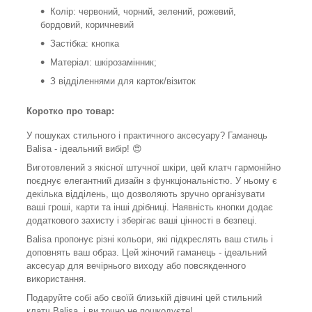
Колір: червоний, чорний, зелений, рожевий,
бордовий, коричневий
Застібка: кнопка
Матеріал: шкірозамінник;
З відділеннями для карток/візиток
Коротко про товар:
У пошуках стильного і практичного аксесуару? Гаманець
Balisa - ідеальний вибір! 😍
Виготовлений з якісної штучної шкіри, цей клатч гармонійно
поєднує елегантний дизайн з функціональністю. У ньому є
декілька відділень, що дозволяють зручно організувати
ваші гроші, карти та інші дрібниці. Наявність кнопки додає
додаткового захисту і зберігає ваші цінності в безпеці.
Balisa пропонує різні кольори, які підкреслять ваш стиль і
доповнять ваш образ. Цей жіночий гаманець - ідеальний
аксесуар для вечірнього виходу або повсякденного
використання.
Подаруйте собі або своїй близькій дівчині цей стильний
клатч Balisa, і ви точно не пошкодуєте!