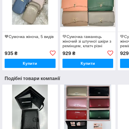
💙Сумочка жіноча, 5 видів
💚Сумочка гаманець
💚Су
жіночий зі штучної шкіри з
жіно
ремінцем, клатч різні
ремі
кольори
коль
935
929
929
₴
₴
Купити
Купити
Подібні товари компанії