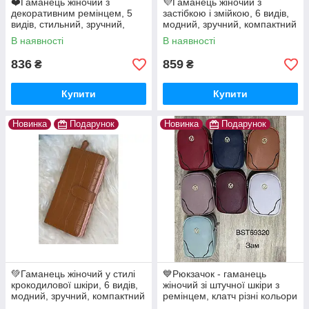
❤️Гаманець жіночий з
💜Гаманець жіночий з
декоративним ремінцем, 5
застібкою і змійкою, 6 видів,
видів, стильний, зручний,
модний, зручний, компактний
компактний
В наявності
В наявності
836
859
₴
₴
Купити
Купити
Новинка
Подарунок
Новинка
Подарунок
💚Гаманець жіночий у стилі
💙Рюкзачок - гаманець
крокодилової шкіри, 6 видів,
жіночий зі штучної шкіри з
модний, зручний, компактний
ремінцем, клатч різні кольори