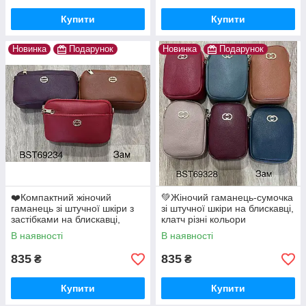
Купити
Купити
Новинка
Подарунок
Новинка
Подарунок
❤️Компактний жіночий
💚Жіночий гаманець-сумочка
гаманець зі штучної шкіри з
зі штучної шкіри на блискавці,
застібками на блискавці,
клатч різні кольори
сумка клатч
В наявності
В наявності
835
835
₴
₴
Купити
Купити