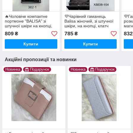
🔥Чоловіче компактне
💜Чарівний гаманець
💜Га
портмоне "BALISA" зі
Balisa жіночий, зі штучної
розк
штучної шкіри на кнопці,
шкіри, на кнопці, клатч
магн
чорний гаманець, різні
X8806-154
різн
809
785
832
₴
₴
види 302-1
Купити
Купити
Акційні пропозиції та новинки
Новинка
Подарунок
Новинка
Подарунок