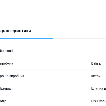
арактеристики
Основні
иробник
Balisa
раїна виробник
Китай
атеріал
Штучна ш
олір
Різні кол