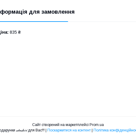
нформація для замовлення
іна:
835 ₴
Сайт створений на маркетплейсі
Prom.ua
Подарунки 𝓈𝒹𝓊𝓈𝒽𝑜𝒾 для Вас!!! |
Поскаржитися на контент
|
Політика конфіденційнос