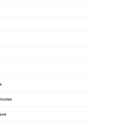
і
Кнопки
ьне