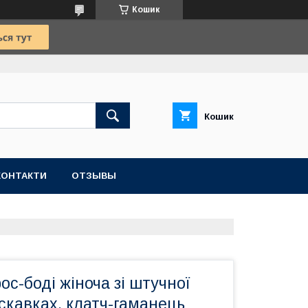
Кошик
Кошик
КОНТАКТИ
ОТЗЫВЫ
ос-боді жіноча зі штучної
скавках, клатч-гаманець