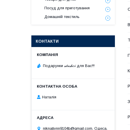
Посуд для приготування
Домашній текстиль
В
Т
КОНТАКТИ
П
Подарунки 𝓈𝒹𝓊𝓈𝒽𝑜𝒾 для Вас!!!
К
Р
Наталія
З
Р
niknativnn9104b@gmail.com, Одеса,