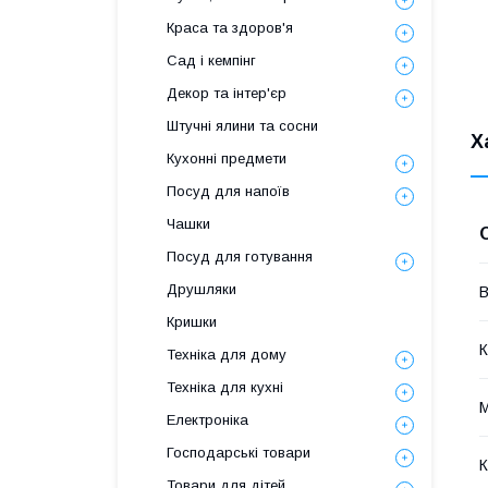
Краса та здоров'я
Сад і кемпінг
Декор та інтер'єр
Штучні ялини та сосни
Х
Кухонні предмети
Посуд для напоїв
Чашки
Посуд для готування
Друшляки
В
Кришки
К
Техніка для дому
Техніка для кухні
М
Електроніка
Господарські товари
К
Товари для дітей