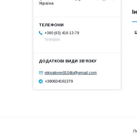
Україна
І
Ц
+380 (63) 416-13-79
Телефон
niknativnn9104b@gmail.com
+380634161379