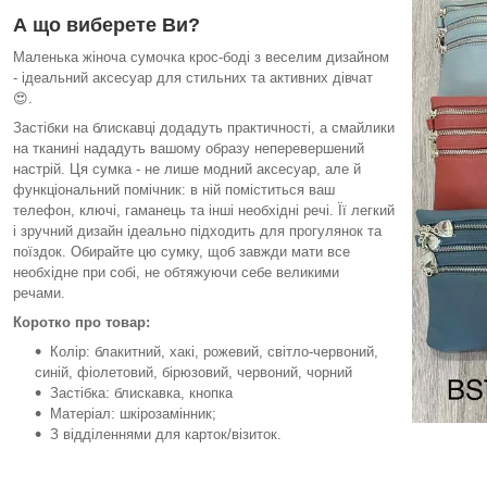
А що виберете Ви?
Маленька жіноча сумочка крос-боді з веселим дизайном
- ідеальний аксесуар для стильних та активних дівчат
😍.
Застібки на блискавці додадуть практичності, а смайлики
на тканині нададуть вашому образу неперевершений
настрій. Ця сумка - не лише модний аксесуар, але й
функціональний помічник: в ній поміститься ваш
телефон, ключі, гаманець та інші необхідні речі. Її легкий
і зручний дизайн ідеально підходить для прогулянок та
поїздок. Обирайте цю сумку, щоб завжди мати все
необхідне при собі, не обтяжуючи себе великими
речами.
Коротко про товар:
Колір: блакитний, хакі, рожевий, світло-червоний,
синій, фіолетовий, бірюзовий, червоний, чорний
Застібка: блискавка, кнопка
Матеріал: шкірозамінник;
З відділеннями для карток/візиток.