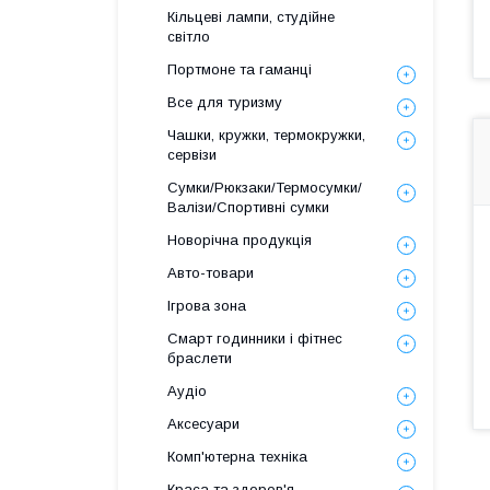
Кільцеві лампи, студійне
світло
Портмоне та гаманці
Все для туризму
Чашки, кружки, термокружки,
сервізи
Сумки/Рюкзаки/Термосумки/
Валізи/Спортивні сумки
Новорічна продукція
Авто-товари
Ігрова зона
Смарт годинники і фітнес
браслети
Аудіо
Аксесуари
Комп'ютерна техніка
Краса та здоров'я