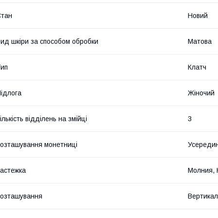
Стан
Новий
ид шкіри за способом обробки
Матова
ип
Клатч
ідлога
Жіночий
ількість відділень на змійці
3
озташування монетниці
Усередин
астежка
Молния, 
озташування
Вертикал