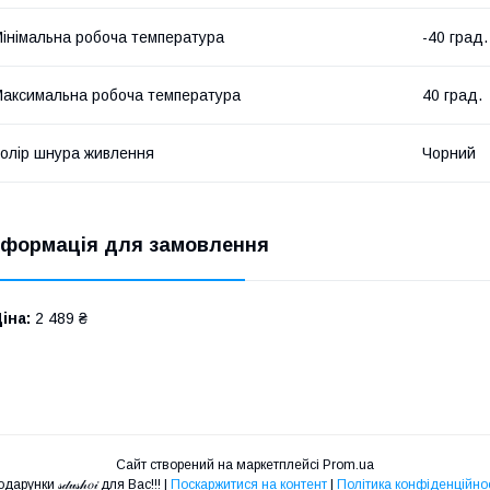
інімальна робоча температура
-40 град.
аксимальна робоча температура
40 град.
олір шнура живлення
Чорний
нформація для замовлення
іна:
2 489 ₴
Сайт створений на маркетплейсі
Prom.ua
Подарунки 𝓈𝒹𝓊𝓈𝒽𝑜𝒾 для Вас!!! |
Поскаржитися на контент
|
Політика конфіденційнос