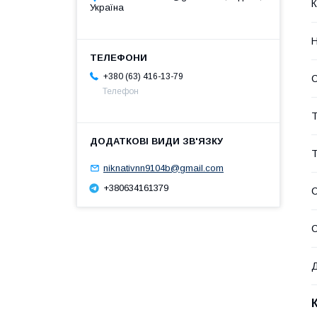
К
Україна
Н
+380 (63) 416-13-79
С
Телефон
Т
Т
niknativnn9104b@gmail.com
+380634161379
С
Д