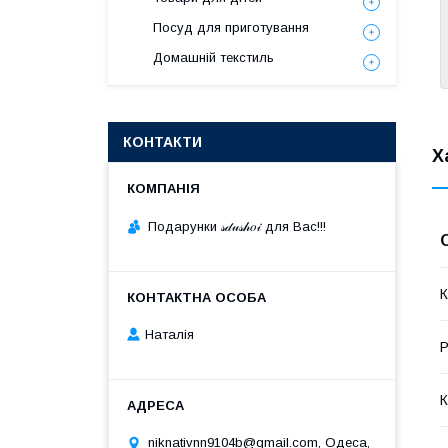
Посуд для приготування
Домашній текстиль
КОНТАКТИ
Х
Подарунки 𝓈𝒹𝓊𝓈𝒽𝑜𝒾 для Вас!!!
К
Наталія
Р
К
niknativnn9104b@gmail.com, Одеса,