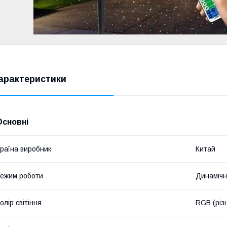
арактеристики
Основні
раїна виробник
Китай
ежим роботи
Динаміч
олір світіння
RGB (різ