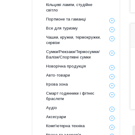
Кільцеві лампи, студійне
світло
Портмоне та гаманці
Все для туризму
Чашки, кружки, термокружки,
сервізи
Сумки/Рюкзаки/Термосумки/
Валізи/Спортивні сумки
Новорічна продукція
Авто-товари
Ігрова зона
Смарт годинники і фітнес
браслети
Аудіо
Аксесуари
Комп'ютерна техніка
Краса та здоров'я