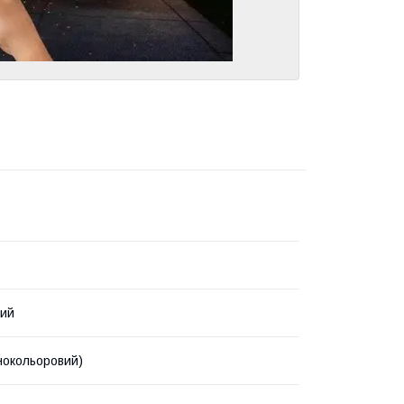
ний
нокольоровий)