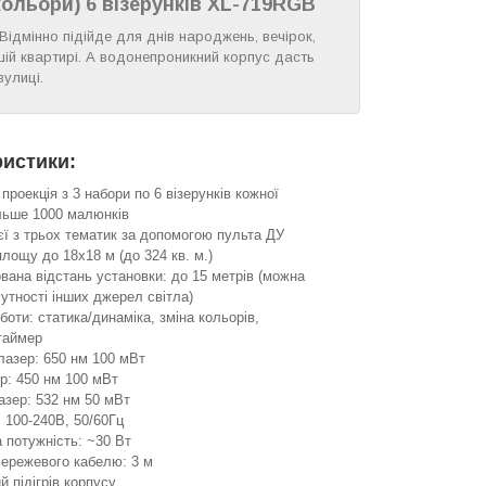
ольори) 6 візерунків XL-719RGB
ідмінно підійде для днів народжень, вечірок,
ій квартирі. А водонепроникний корпус дасть
вулиці.
ристики:
проекція з 3 набори по 6 візерунків кожної
ільше 1000 малюнків
єї з трьох тематик за допомогою пульта ДУ
лощу до 18х18 м (до 324 кв. м.)
вана відстань установки: до 15 метрів (можна
сутності інших джерел світла)
оти: статика/динаміка, зміна кольорів,
таймер
лазер: 650 нм 100 мВт
р: 450 нм 100 мВт
азер: 532 нм 50 мВт
 100-240В, 50/60Гц
 потужність: ~30 Вт
ережевого кабелю: 3 м
 підігрів корпусу