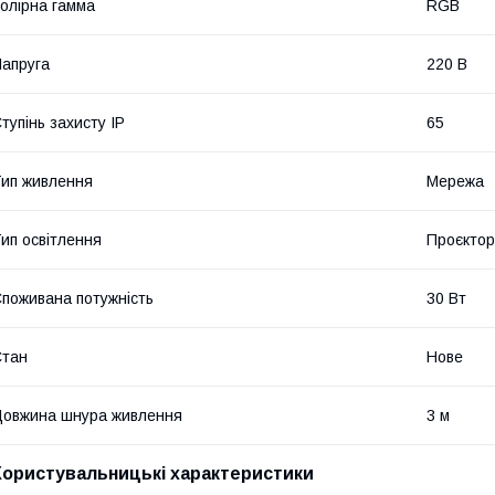
олірна гамма
RGB
апруга
220 В
тупінь захисту IP
65
ип живлення
Мережа
ип освітлення
Проєктор
поживана потужність
30 Вт
Стан
Нове
овжина шнура живлення
3 м
Користувальницькі характеристики