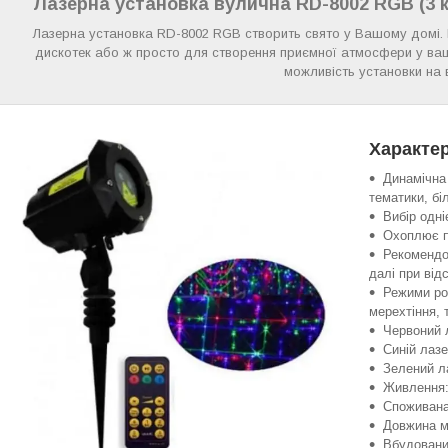
Лазерна установка вулична RD-8002 RGB (3 к
Лазерна установка RD-8002 RGB створить свято у Вашому домі. В
дискотек або ж просто для створення приємної атмосфери у ваш
можливість установки на 
Характе
Динамічна 
тематики, б
Вибір одні
Охоплює п
Рекомендо
далі при від
Режими роб
мерехтіння, 
Червоний 
Синій лазе
Зелений л
Живлення:
Споживана
Довжина м
Вбудований