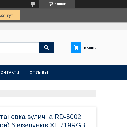
Кошик
Кошик
КОНТАКТИ
ОТЗЫВЫ
становка вулична RD-8002
ри) 6 візерунків XL-719RGB