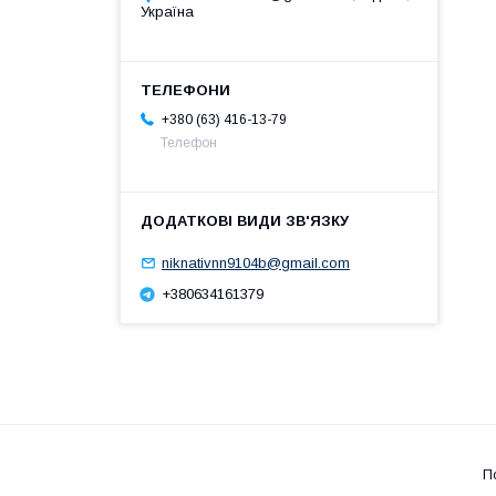
Україна
+380 (63) 416-13-79
Телефон
niknativnn9104b@gmail.com
+380634161379