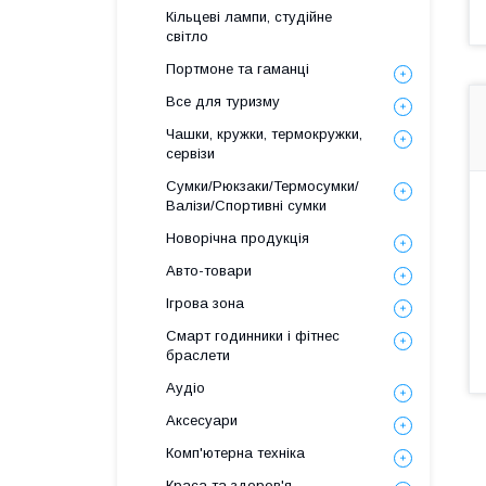
Кільцеві лампи, студійне
світло
Портмоне та гаманці
Все для туризму
Чашки, кружки, термокружки,
сервізи
Сумки/Рюкзаки/Термосумки/
Валізи/Спортивні сумки
Новорічна продукція
Авто-товари
Ігрова зона
Смарт годинники і фітнес
браслети
Аудіо
Аксесуари
Комп'ютерна техніка
Краса та здоров'я