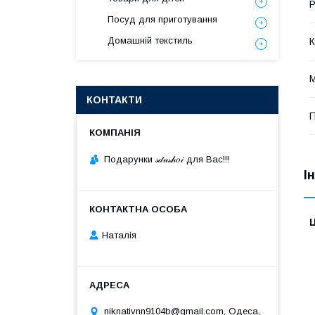
Р
Посуд для приготування
Домашній текстиль
К
М
КОНТАКТИ
П
Подарунки 𝓈𝒹𝓊𝓈𝒽𝑜𝒾 для Вас!!!
І
Ц
Наталія
niknativnn9104b@gmail.com, Одеса,