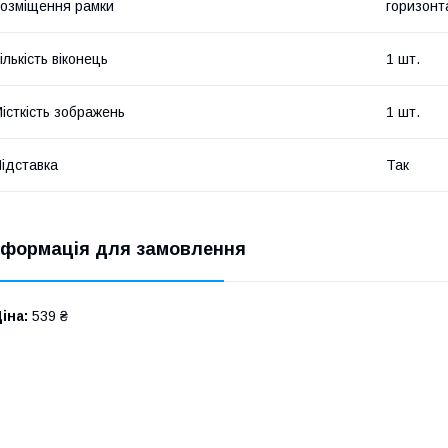
озміщення рамки
горизонт
ількість віконець
1 шт.
істкість зображень
1 шт.
ідставка
Так
нформація для замовлення
іна:
539 ₴