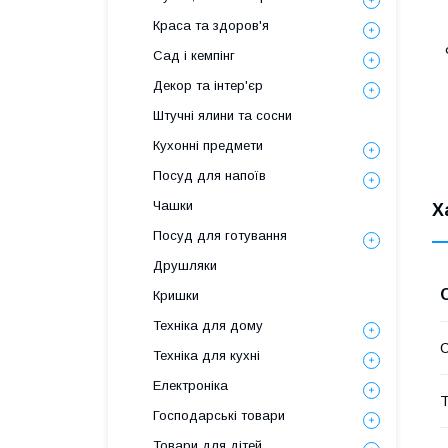
Краса та здоров'я
Сад і кемпінг
Декор та інтер'єр
Штучні ялини та сосни
Кухонні предмети
Посуд для напоїв
Чашки
Х
Посуд для готування
Друшляки
Кришки
Техніка для дому
Техніка для кухні
Електроніка
Т
Господарські товари
Товари для дітей