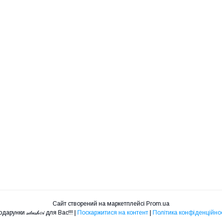
Сайт створений на маркетплейсі
Prom.ua
Подарунки 𝓈𝒹𝓊𝓈𝒽𝑜𝒾 для Вас!!! |
Поскаржитися на контент
|
Політика конфіденційнос