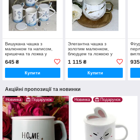
Вишукана чашка з
Элегантна чашка з
Фігу
малюнком та написом,
золотим малюнком,
перл
кришечка та ложка у
блюдцем та ложкою у
вигл
комплекті, різних дизайнів,
комплекті 220 мл Білий
комп
645
1 115
935
₴
₴
Морська тематика, Кит
Фіол
Купити
Купити
Акційні пропозиції та новинки
Новинка
Подарунок
Новинка
Подарунок