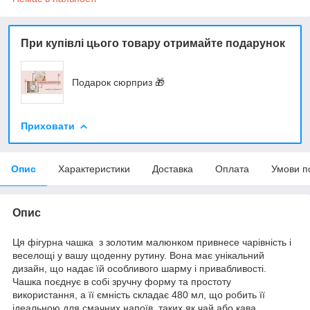
При купівлі цього товару отримайте подарунок
Подарок сюрприз 🎁
Приховати
Опис
Характеристики
Доставка
Оплата
Умови п
Опис
Ця фігурна чашка з золотим малюнком привнесе чарівність і
веселощі у вашу щоденну рутину. Вона має унікальний
дизайн, що надає їй особливого шарму і привабливості.
Чашка поєднує в собі зручну форму та простоту
використання, а її ємність складає 480 мл, що робить її
ідеальною для смачних напоїв, таких як чай або кава.