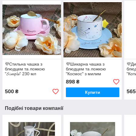
💜Стильна чашка з
💜Шикарна чашка з
💜Ди
блюдцем та ложкою
блюдцем та ложкою
блю
"𝓢𝓲𝓶𝓹𝓵𝓮" 230 мл
"Космос" з милим
"Кот
зайчиком 220 мл
898
₴
500
565
₴
Купити
Подібні товари компанії