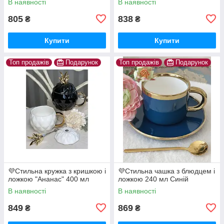
В наявності
В наявності
805
838
₴
₴
Купити
Купити
Топ продажів
Подарунок
Топ продажів
Подарунок
💜Стильна кружка з кришкою і
💜Стильна чашка з блюдцем і
ложкою "Ананас" 400 мл
ложкою 240 мл Синій
В наявності
В наявності
849
869
₴
₴