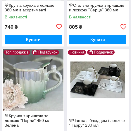
💙Кругла кружка з ложкою
💚Стильна кружка з кришкою
380 мл в асортименті
и ложкою "Серце" 380 мл
В наявності
В наявності
740
805
₴
₴
Купити
Купити
Топ продажів
Подарунок
Новинка
Подарунок
💚Кружка з кришкою та
ложкою "Перли" 450 мл
💚Чашка з блюдцем і ложкою
Зелена
"Happy" 230 мл