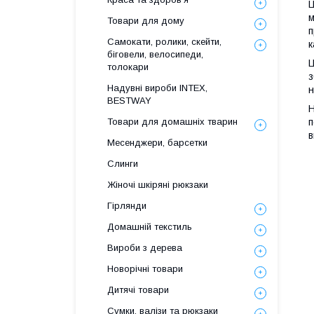
Ц
м
Товари для дому
п
Самокати, ролики, скейти,
к
біговели, велосипеди,
Ц
толокари
з
Надувні вироби INTEX,
н
BESTWAY
Н
п
Товари для домашніх тварин
в
Месенджери, барсетки
Слинги
Жіночі шкіряні рюкзаки
Гірлянди
Домашній текстиль
Вироби з дерева
Новорічні товари
Дитячі товари
Сумки, валізи та рюкзаки