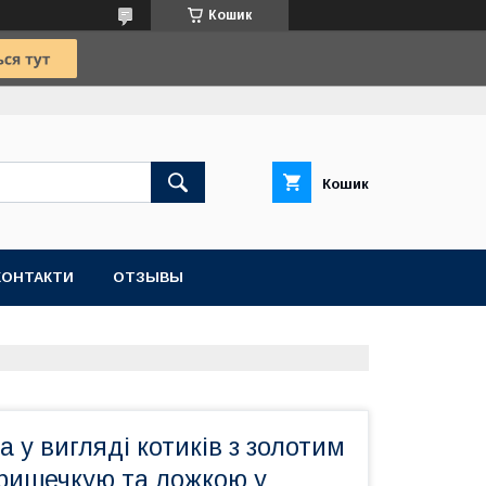
Кошик
Кошик
КОНТАКТИ
ОТЗЫВЫ
а у вигляді котиків з золотим
ришечкую та ложкою у