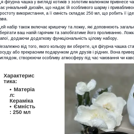
я фігурна чашка у вигляді котиків з золотим малюнком привнесе ча
ає унікальний дизайн, що надає їй особливого шарму і привабливос
ростоту використання, а її ємність складає 250 мл, що робить її і
ава.
ей набір також включає кришечку та ложку, які доповнюють загал
берігати ваш напій гарячим та запобігатиме його проливанню. Лож
апої, додаючи додаткову функціональність цілому набору.
езалежно від того, якого кольору ви оберете, ця фігурна чашка с
осуду або прекрасним подарунком для друзів і рідних. Вона привер
иглядом, створюючи особливу атмосферу під час чаювання чи каво
Характерис
тика:
Матеріа
л:
Кераміка
Ємність
: 250 мл