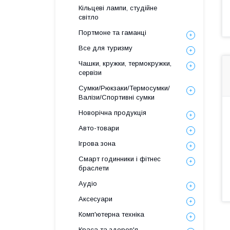
Кільцеві лампи, студійне
світло
Портмоне та гаманці
Все для туризму
Чашки, кружки, термокружки,
сервізи
Сумки/Рюкзаки/Термосумки/
Валізи/Спортивні сумки
Новорічна продукція
Авто-товари
Ігрова зона
Смарт годинники і фітнес
браслети
Аудіо
Аксесуари
Комп'ютерна техніка
Краса та здоров'я