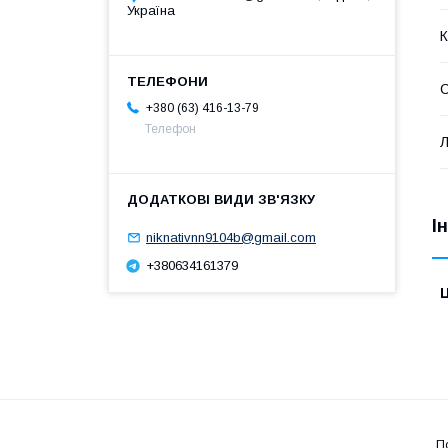
Україна
С
+380 (63) 416-13-79
Телефон
Л
І
niknativnn9104b@gmail.com
+380634161379
Ц