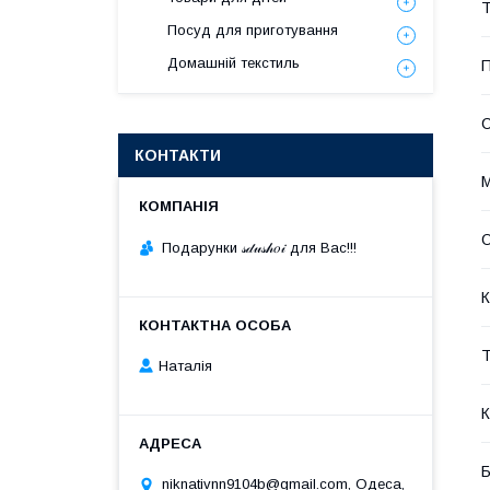
Т
Посуд для приготування
Домашній текстиль
П
КОНТАКТИ
М
О
Подарунки 𝓈𝒹𝓊𝓈𝒽𝑜𝒾 для Вас!!!
К
Т
Наталія
К
niknativnn9104b@gmail.com, Одеса,