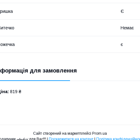
Кришка
Є
итечко
Немає
ожечка
є
нформація для замовлення
іна:
819 ₴
Сайт створений на маркетплейсі
Prom.ua
Подарунки 𝓈𝒹𝓊𝓈𝒽𝑜𝒾 для Вас!!! |
Поскаржитися на контент
|
Політика конфіденційнос