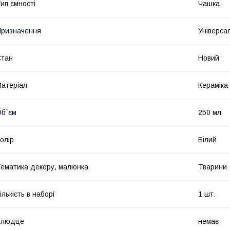
ип ємності
Чашка
ризначення
Універса
Стан
Новий
атеріал
Кераміка
б`єм
250 мл
олір
Білий
ематика декору, малюнка
Тварини
ількість в наборі
1 шт.
Блюдце
немає