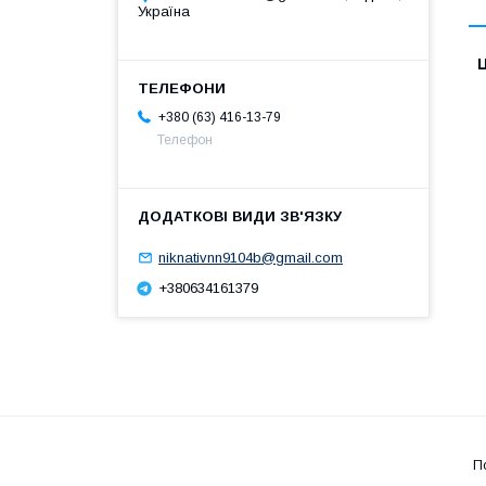
Україна
Ц
+380 (63) 416-13-79
Телефон
niknativnn9104b@gmail.com
+380634161379