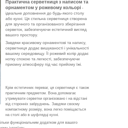
Практична серветниця з написом та
орнаментом у рожевому кольорі
-
ідеальне доповнення до будь-якого столу
або кухні. Ця стильна серветниця створена
для зручного та організованого зберігання
серветок, забезпечуючи естетичний вигляд
вашого простору.
Завдяки красивому орнаментові та напису,
серветниця додає вишуканості і унікальності
вашому середовищу. Її рожевий колір додає
нотку спокою та легкості, забезпечуючи
приємну атмосферу під час прийому їжі.
Крім естетичних переваг, ця серветниця є також
практичним предметом. Вона допомагає
утримувати серветки організовано і на відстані
від сторонніх забруднень. Завдяки своєму
компактному розміру, вона легко поміщається
на столі або в шуфлядці кухні.
 тільки функціональним додатком для вашого
ому інтер'єру.