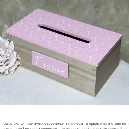
Загалом, ця практична серветниця з написом та орнаментом стане не
столу, але і чудовим акцентом, що додасть особливості та гармонії ваш