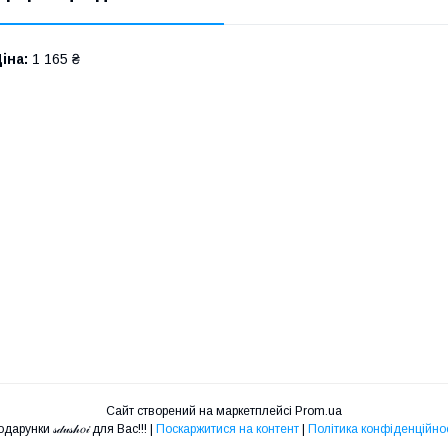
іна:
1 165 ₴
Сайт створений на маркетплейсі
Prom.ua
Подарунки 𝓈𝒹𝓊𝓈𝒽𝑜𝒾 для Вас!!! |
Поскаржитися на контент
|
Політика конфіденційнос