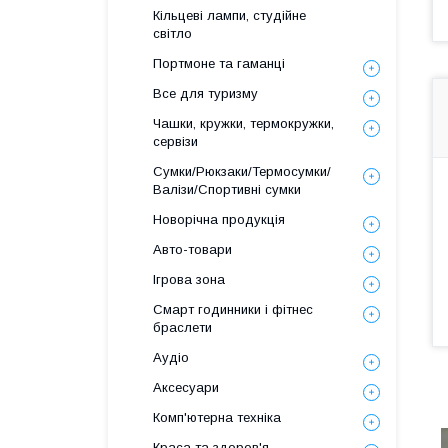
Кільцеві лампи, студійне
світло
Портмоне та гаманці
Все для туризму
Чашки, кружки, термокружки,
сервізи
Сумки/Рюкзаки/Термосумки/
Валізи/Спортивні сумки
Новорічна продукція
Авто-товари
Ігрова зона
Смарт годинники і фітнес
браслети
Аудіо
Аксесуари
Комп'ютерна техніка
Краса та здоров'я