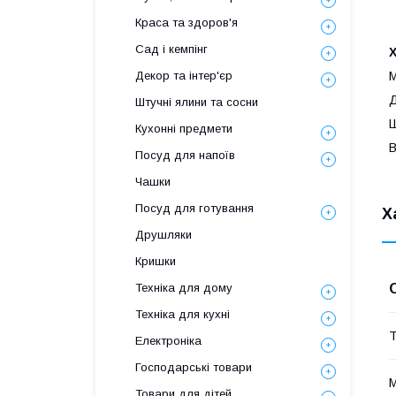
Краса та здоров'я
Сад і кемпінг
М
Декор та інтер'єр
Д
Штучні ялини та сосни
Ш
Кухонні предмети
В
Посуд для напоїв
Чашки
Посуд для готування
Х
Друшляки
Кришки
Техніка для дому
Техніка для кухні
Т
Електроніка
Господарські товари
М
Товари для дітей