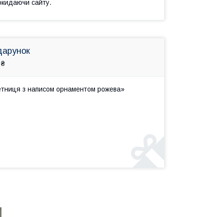
окидаючи сайту.
дарунок
 ₴
етниця з написом орнаментом рожева»