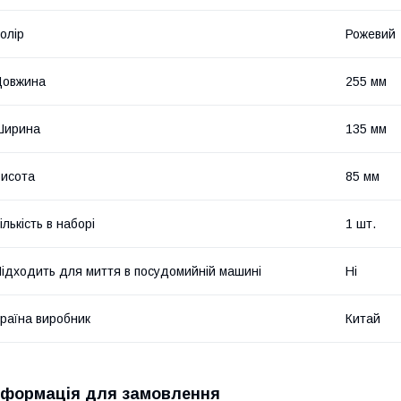
олір
Рожевий
Довжина
255 мм
Ширина
135 мм
исота
85 мм
ількість в наборі
1 шт.
ідходить для миття в посудомийній машині
Ні
раїна виробник
Китай
нформація для замовлення