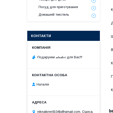
Посуд для приготування
К
Домашній текстиль
КОНТАКТИ
В
Подарунки 𝓈𝒹𝓊𝓈𝒽𝑜𝒾 для Вас!!!
К
П
Наталія
К
І
niknativnn9104b@gmail.com, Одеса,