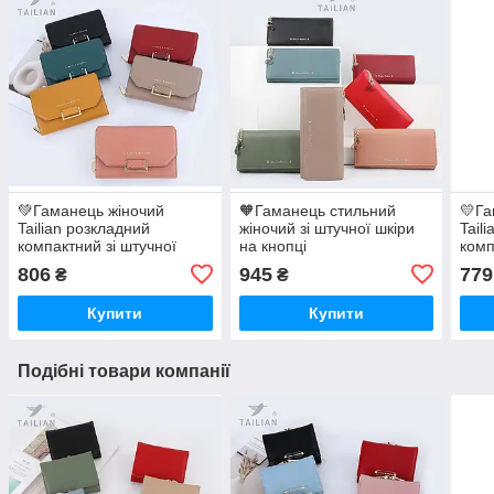
💚Гаманець жіночий
🧡Гаманець стильний
💛Га
Tailian розкладний
жіночий зі штучної шкіри
Tail
компактний зі штучної
на кнопці
комп
шкіри
штуч
806
945
779
₴
₴
Купити
Купити
Подібні товари компанії