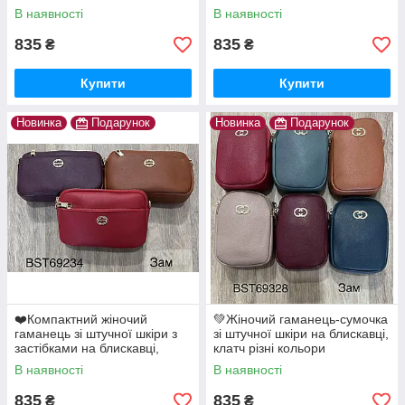
В наявності
В наявності
835
835
₴
₴
Купити
Купити
Новинка
Подарунок
Новинка
Подарунок
❤️Компактний жіночий
💚Жіночий гаманець-сумочка
гаманець зі штучної шкіри з
зі штучної шкіри на блискавці,
застібками на блискавці,
клатч різні кольори
сумка клатч
В наявності
В наявності
835
835
₴
₴