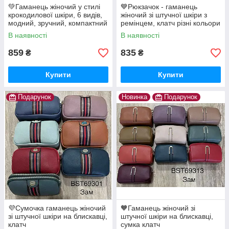
💚Гаманець жіночий у стилі
💙Рюкзачок - гаманець
крокодилової шкіри, 6 видів,
жіночий зі штучної шкіри з
модний, зручний, компактний
ремінцем, клатч різні кольори
В наявності
В наявності
859
835
₴
₴
Купити
Купити
Подарунок
Новинка
Подарунок
💜Сумочка гаманець жіночий
🧡Гаманець жіночий зі
зі штучної шкіри на блискавці,
штучної шкіри на блискавці,
клатч
сумка клатч