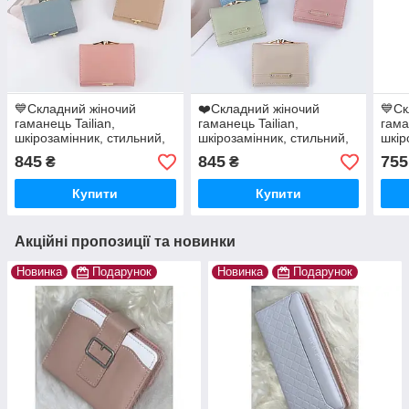
💙Складний жіночий
❤️Складний жіночий
💙Ск
гаманець Tailian,
гаманець Tailian,
гама
шкірозамінник, стильний,
шкірозамінник, стильний,
шкір
компактний, відмінної
компактний, відмінної
комп
845
845
755
₴
₴
якості, різні кольори
якості, різні кольори
якос
Купити
Купити
Акційні пропозиції та новинки
Новинка
Подарунок
Новинка
Подарунок