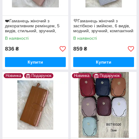
❤️Гаманець жіночий з
💜Гаманець жіночий з
декоративним ремінцем, 5
застібкою і змійкою, 6 видів,
видів, стильний, зручний,
модний, зручний, компактний
компактний
В наявності
В наявності
836
859
₴
₴
Купити
Купити
Новинка
Подарунок
Новинка
Подарунок