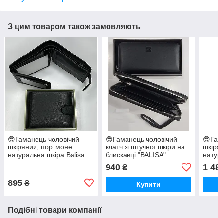
З цим товаром також замовляють
😎Гаманець чоловічий
😎Гаманець чоловічий
😎Га
шкіряний, портмоне
клатч зі штучної шкіри на
шкір
натуральна шкіра Balisa
блискавці "BALISA"
нату
940
1 4
₴
895
₴
Купити
Подібні товари компанії