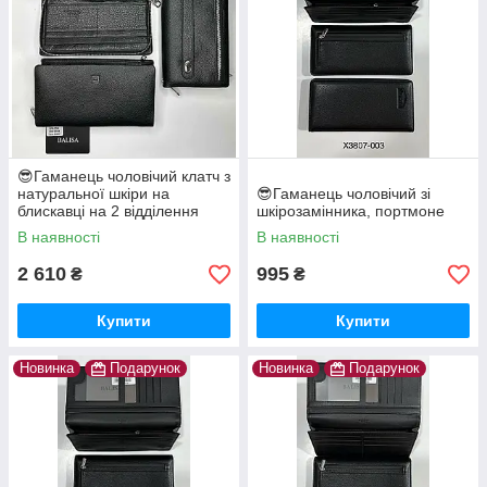
😎Гаманець чоловічий клатч з
натуральної шкіри на
😎Гаманець чоловічий зі
блискавці на 2 відділення
шкірозамінника, портмоне
"BALISA" BA6-9003
В наявності
В наявності
2 610
995
₴
₴
Купити
Купити
Новинка
Подарунок
Новинка
Подарунок