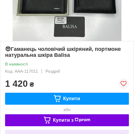
😎Гаманець чоловічий шкіряний, портмоне
натуральна шкіра Balisa
В наявності
Код: AAA-117011
Роздріб
1 420
₴
Купити
або
Купити з