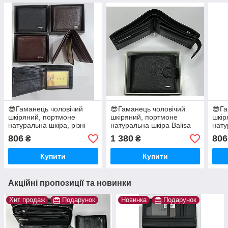
😎Гаманець чоловічий
😎Гаманець чоловічий
😎Га
шкіряний, портмоне
шкіряний, портмоне
шкір
натуральна шкіра, різні
натуральна шкіра Balisa
нату
кольори
806
1 380
806
₴
₴
Купити
Купити
Акційні пропозиції та новинки
Хит продаж
Подарунок
Новинка
Подарунок