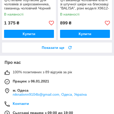
😎Стильне портмоне для
😎Гаманець чоловічий клатч
чоловіків зі шкірозамінника,
зі штучної шкіри на блискавці
гаманець чоловічий Чорний
"BALISA", різні моделі X9612-
CC-0407-6A
124
В наявності
В наявності
1 375
899
₴
₴
Купити
Купити
Показати ще
Про нас
100% позитивних з 89 відгуків за рік
Працює з 06.01.2021
м. Одеса
niknativnn9104b@gmail.com, Одеса, Україна
Контакти
Сьогодні працює з 09:00 до 19:00