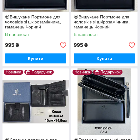
😎Вишукане Портмоне для
😎Вишукане Портмоне для
чоловіків зі шкірозамінника,
чоловіків зі шкірозамінника,
гаманець Чорний
гаманець Чорний
В наявності
В наявності
995
995
₴
₴
Купити
Купити
Новинка
Подарунок
Новинка
Подарунок