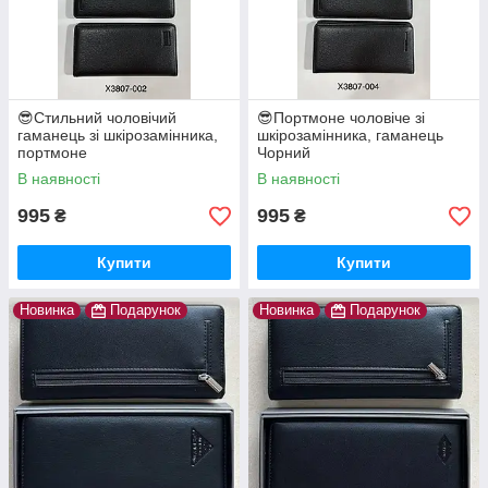
😎Стильний чоловічий
😎Портмоне чоловіче зі
гаманець зі шкірозамінника,
шкірозамінника, гаманець
портмоне
Чорний
В наявності
В наявності
995
995
₴
₴
Купити
Купити
Новинка
Подарунок
Новинка
Подарунок