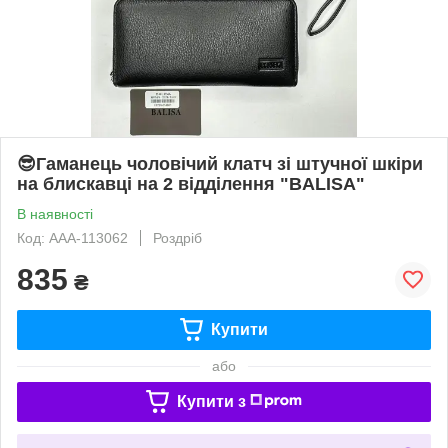
😎Гаманець чоловічий клатч зі штучної шкіри
на блискавці на 2 відділення "BALISA"
В наявності
Код: AAA-113062
Роздріб
835
₴
Купити
або
Купити з