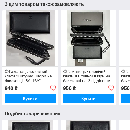
З цим товаром також замовляють
😎Гаманець чоловічий
😎Гаманець чоловічий
😎Га
клатч зі штучної шкіри на
клатч зі штучної шкіри на
клат
блискавці "BALISA"
блискавці на 2 відділення
блис
"BALISA"
"BAL
940
956
956
₴
₴
Купити
Купити
Подібні товари компанії