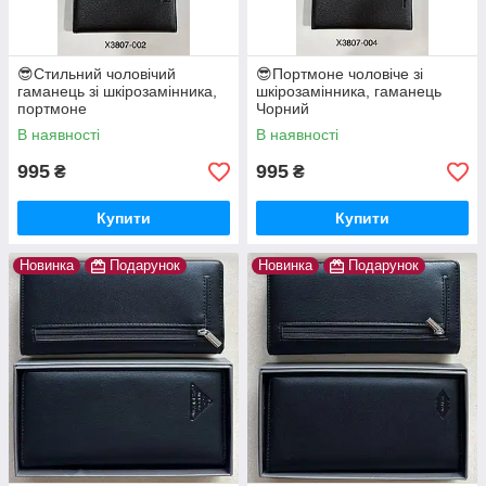
😎Стильний чоловічий
😎Портмоне чоловіче зі
гаманець зі шкірозамінника,
шкірозамінника, гаманець
портмоне
Чорний
В наявності
В наявності
995
995
₴
₴
Купити
Купити
Новинка
Подарунок
Новинка
Подарунок