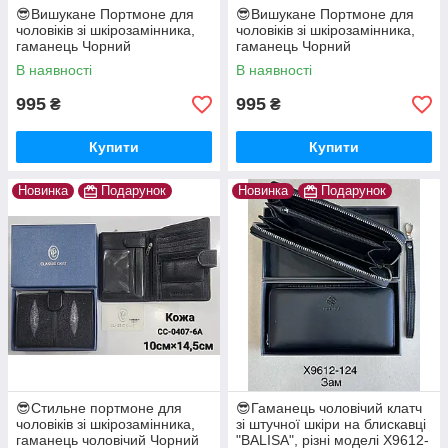
😎Вишукане Портмоне для
😎Вишукане Портмоне для
чоловіків зі шкірозамінника,
чоловіків зі шкірозамінника,
гаманець Чорний
гаманець Чорний
В наявності
В наявності
995
995
₴
₴
Купити
Купити
Новинка
Подарунок
Новинка
Подарунок
😎Стильне портмоне для
😎Гаманець чоловічий клатч
чоловіків зі шкірозамінника,
зі штучної шкіри на блискавці
гаманець чоловічий Чорний
"BALISA", різні моделі X9612-