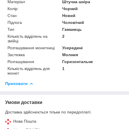
Матеріал
Штучна шкіра
Колір
Чорний
Стан
Новий
Підлога
Чоловічий
Тип
Гаманець
Кількість відділень на
2
змійці
Розташування монетниці
Усередині
Застежка
Молния
Розташування
Горизонтальне
Кількість відділень для
1
монет
Приховати
Умови доставки
Доставка здійснюється тільки по передоплаті.
Нова Пошта