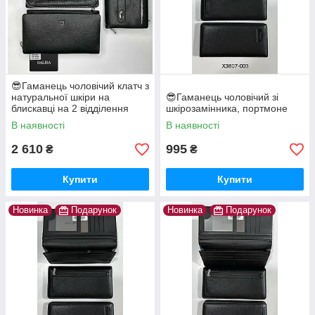
😎Гаманець чоловічий клатч з
натуральної шкіри на
😎Гаманець чоловічий зі
блискавці на 2 відділення
шкірозамінника, портмоне
"BALISA" BA6-9003
В наявності
В наявності
2 610
995
₴
₴
Купити
Купити
Новинка
Подарунок
Новинка
Подарунок