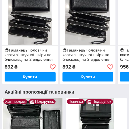
😎Гаманець чоловічий
😎Гаманець чоловічий
😎Га
клатч зі штучної шкіри на
клатч зі штучної шкіри на
клат
блискавці на 2 відділення
блискавці на 2 відділення
блис
"BALISA"
"BALISA"
"BAL
892
892
956
₴
₴
Купити
Купити
Акційні пропозиції та новинки
Хит продаж
Подарунок
Новинка
Подарунок