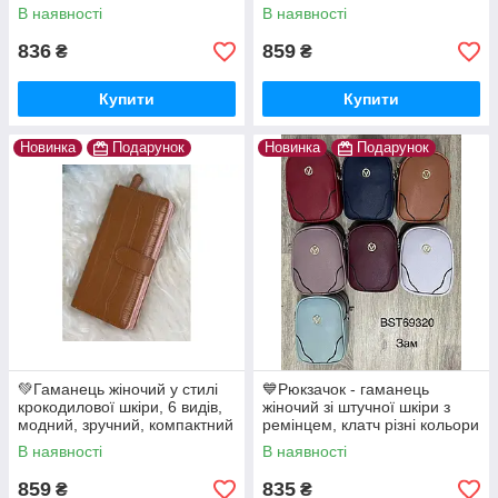
компактний
В наявності
В наявності
836
859
₴
₴
Купити
Купити
Новинка
Подарунок
Новинка
Подарунок
💚Гаманець жіночий у стилі
💙Рюкзачок - гаманець
крокодилової шкіри, 6 видів,
жіночий зі штучної шкіри з
модний, зручний, компактний
ремінцем, клатч різні кольори
В наявності
В наявності
859
835
₴
₴