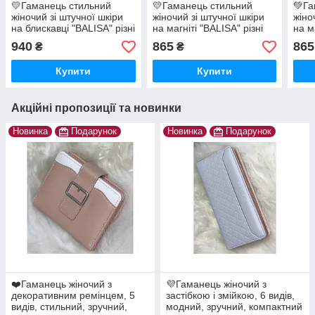
💛Гаманець стильний
💛Гаманець стильний
💚Га
жіночий зі штучної шкіри
жіночий зі штучної шкіри
жіно
на блискавці "BALISA" різні
на магніті "BALISA" різні
на м
кольори
кольори
коль
940
865
865
₴
₴
Купити
Купити
Акційні пропозиції та новинки
Новинка
Подарунок
Новинка
Подарунок
❤️Гаманець жіночий з
💜Гаманець жіночий з
декоративним ремінцем, 5
застібкою і змійкою, 6 видів,
видів, стильний, зручний,
модний, зручний, компактний