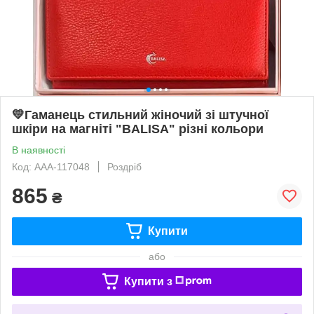
💛Гаманець стильний жіночий зі штучної
шкіри на магніті "BALISA" різні кольори
В наявності
Код: AAA-117048
Роздріб
865
₴
Купити
або
Купити з