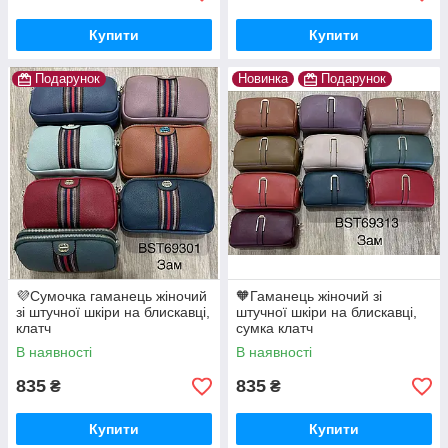
Купити
Купити
Подарунок
Новинка
Подарунок
💜Сумочка гаманець жіночий
🧡Гаманець жіночий зі
зі штучної шкіри на блискавці,
штучної шкіри на блискавці,
клатч
сумка клатч
В наявності
В наявності
835
835
₴
₴
Купити
Купити