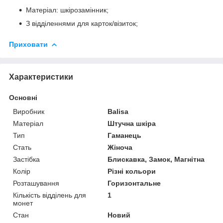
Матеріал: шкірозамінник;
З відділеннями для карток/візиток;
Приховати
Характеристики
Основні
Виробник
Balisa
Матеріал
Штучна шкіра
Тип
Гаманець
Стать
Жіноча
Застібка
Блискавка, Замок, Магнітна
Колір
Різні кольори
Розташування
Горизонтальне
Кількість відділень для
1
монет
Стан
Новий