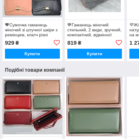
🧡Сумочка гаманець
💙Гаманець жіночий
💜Жі
жіночий зі штучної шкіри з
стильний, 2 види, зручний,
нату
ремінцем, клатч різні
компактний, відмінної
на м
кольори
якості
929
819
1 2
₴
₴
Купити
Купити
Подібні товари компанії