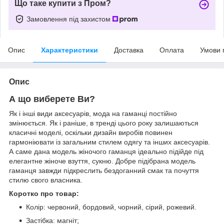
Що таке купити з Пром?
Замовлення під захистом
Опис
Характеристики
Доставка
Оплата
Умови 
Опис
А що виберете Ви?
Як і інші види аксесуарів, мода на гаманці постійно
змінюється. Як і раніше, в тренді цього року залишаються
класичні моделі, оскільки дизайн виробів повинен
гармоніювати із загальним стилем одягу та інших аксесуарів.
А саме дана модель жіночого гаманця ідеально підійде під
елегантне жіноче взуття, сукню. Добре підібрана модель
гаманця завжди підкреслить бездоганний смак та почуття
стилю свого власника.
Коротко про товар:
Колір: червоний, бордовий, чорний, сірий, рожевий.
Застібка: магніт;