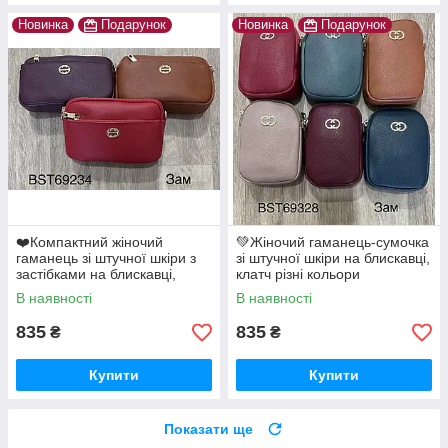
Новинка
Подарунок
Новинка
Подарунок
❤️Компактний жіночий
💚Жіночий гаманець-сумочка
гаманець зі штучної шкіри з
зі штучної шкіри на блискавці,
застібками на блискавці,
клатч різні кольори
сумка клатч
В наявності
В наявності
835
835
₴
₴
Купити
Купити
Показати ще