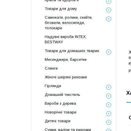
Товари для дому
Самокати, ролики, скейти,
біговели, велосипеди,
толокари
Надувні вироби INTEX,
BESTWAY
Товари для домашніх тварин
Ж
п
Месенджери, барсетки
к
Слинги
Р
Жіночі шкіряні рюкзаки
Гірлянди
Х
Домашній текстиль
Вироби з дерева
Новорічні товари
Дитячі товари
Сумки, валізи та рюкзаки