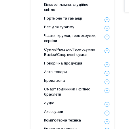
Кільцеві лампи, студійне
світло
Портмоне та гаманці
Все для туризму
Чашки, кружки, термокружки,
сервізи
Сумки/Рюкзаки/Термосумки/
Валізи/Спортивні сумки
Новорічна продукція
Авто-товари
Ігрова зона
Смарт годинники і фітнес
браслети
Аудіо
Аксесуари
Комп'ютерна техніка
Краса та здоров'я