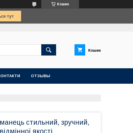
Кошик
Кошик
КОНТАКТИ
ОТЗЫВЫ
манець стильний, зручний,
відмінної якості