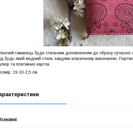
іночий гаманець буде стильним доповненням до образу сучасної ж
ід будь-який модний стиль завдяки класичному виконанню. Портм
упюр та платіжних карток.
озмір: 19-10-2,5 см.
арактеристики
Основні