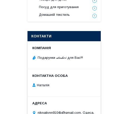
Посуд для приготування
Домашній текстиль
КОНТАКТИ
Подарунки 𝓈𝒹𝓊𝓈𝒽𝑜𝒾 для Вас!!!
Наталія
niknativnn9104b@gmail.com, Одеса,