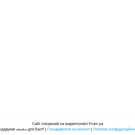
Сайт створений на маркетплейсі
Prom.ua
Подарунки 𝓈𝒹𝓊𝓈𝒽𝑜𝒾 для Вас!!! |
Поскаржитися на контент
|
Політика конфіденційнос