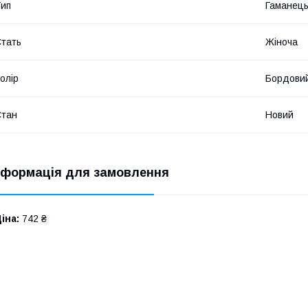
ип
Гаманец
тать
Жіноча
олір
Бордови
Стан
Новий
нформація для замовлення
іна:
742 ₴