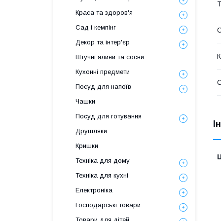
Т
Краса та здоров'я
Сад і кемпінг
С
Декор та інтер'єр
К
Штучні ялини та сосни
Кухонні предмети
Посуд для напоїв
Чашки
Посуд для готування
І
Друшляки
Кришки
Ц
Техніка для дому
Техніка для кухні
Електроніка
Господарські товари
Товари для дітей