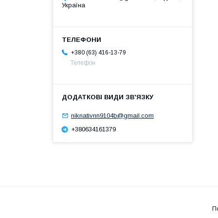
Україна
+380 (63) 416-13-79
Телефон
niknativnn9104b@gmail.com
+380634161379