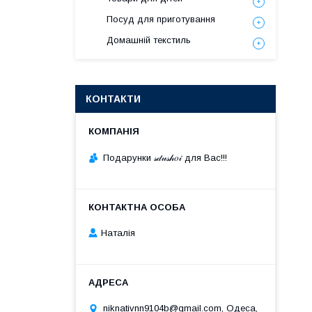
Посуд для приготування
Домашній текстиль
КОНТАКТИ
Подарунки 𝓈𝒹𝓊𝓈𝒽𝑜𝒾 для Вас!!!
Наталія
niknativnn9104b@gmail.com, Одеса,