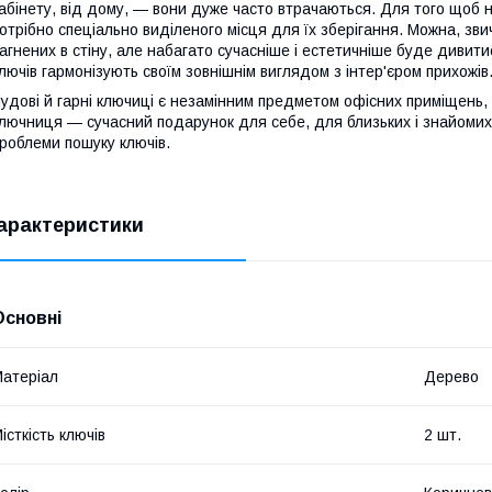
абінету, від дому, — вони дуже часто втрачаються. Для того щоб н
отрібно спеціально виділеного місця для їх зберігання. Можна, зви
агнених в стіну, але набагато сучасніше і естетичніше буде дивит
лючів гармонізують своїм зовнішнім виглядом з інтер'єром прихожів
удові й гарні ключиці є незамінним предметом офісних приміщень,
лючниця — сучасний подарунок для себе, для близьких і знайомих
роблеми пошуку ключів.
арактеристики
Основні
атеріал
Дерево
істкість ключів
2 шт.