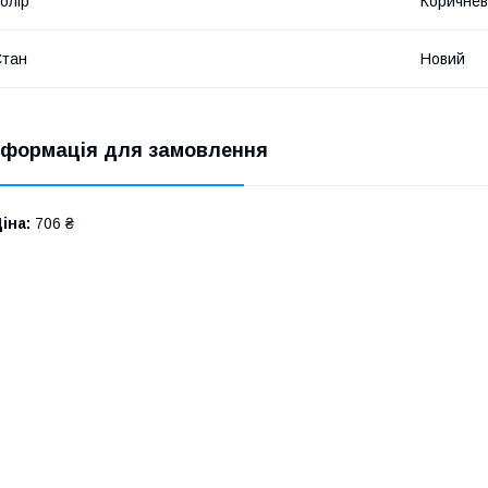
олір
Коричне
Стан
Новий
нформація для замовлення
іна:
706 ₴