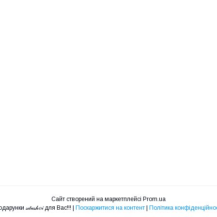
Сайт створений на маркетплейсі
Prom.ua
Подарунки 𝓈𝒹𝓊𝓈𝒽𝑜𝒾 для Вас!!! |
Поскаржитися на контент
|
Політика конфіденційнос