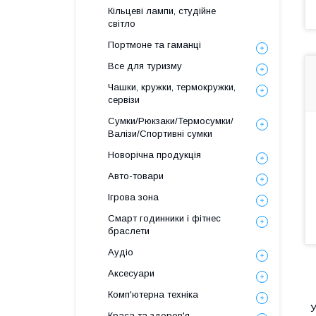
Кільцеві лампи, студійне
світло
Портмоне та гаманці
Все для туризму
Чашки, кружки, термокружки,
сервізи
Сумки/Рюкзаки/Термосумки/
Валізи/Спортивні сумки
Новорічна продукція
Авто-товари
Ігрова зона
Смарт годинники і фітнес
браслети
Аудіо
Аксесуари
Комп'ютерна техніка
У
Краса та здоров'я