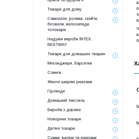
к
п
Товари для дому
з
Самокати, ролики, скейти,
к
біговели, велосипеди,
Ч
толокари
к
Надувні вироби INTEX,
п
BESTWAY
Товари для домашніх тварин
Х
Месенджери, барсетки
Слинги
Жіночі шкіряні рюкзаки
Гірлянди
Домашній текстиль
М
Вироби з дерева
Новорічні товари
М
Дитячі товари
Сумки, валізи та рюкзаки