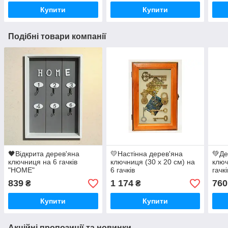
Купити
Купити
Подібні товари компанії
🖤Відкрита дерев'яна
💛Настінна дерев'яна
💚Де
ключниця на 6 гачків
ключниця (30 x 20 см) на
ключ
"HOME"
6 гачків
гачкі
839
1 174
760
₴
₴
Купити
Купити
Акційні пропозиції та новинки