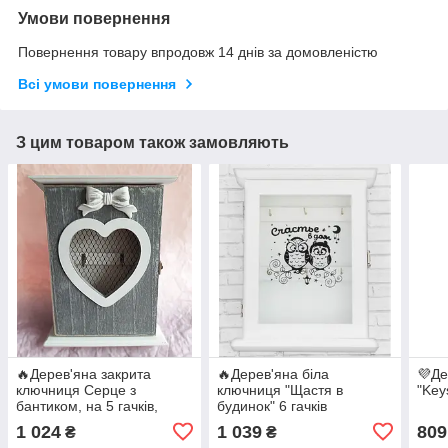
Умови повернення
Повернення товару впродовж 14 днів за домовленістю
Всі умови повернення
З цим товаром також замовляють
🔥Дерев'яна закрита
🔥Дерев'яна біла
💜Де
ключниця Серце з
ключниця "Щастя в
"Key
бантиком, на 5 гачків,
будинок" 6 гачків
колір Сірий
1 024
1 039
809
₴
₴