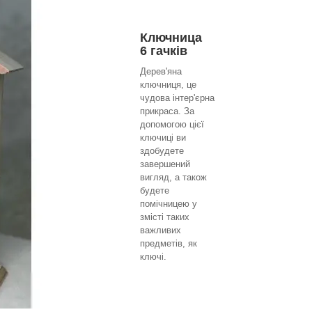
Ключница
6 гачків
Дерев'яна
ключниця, це
чудова інтер'єрна
прикраса. За
допомогою цієї
ключиці ви
здобудете
завершений
вигляд, а також
будете
помічницею у
змісті таких
важливих
предметів, як
ключі.