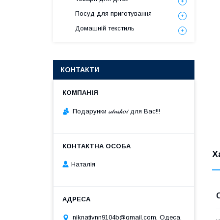
Посуд для приготування
Домашній текстиль
КОНТАКТИ
Подарунки 𝓈𝒹𝓊𝓈𝒽𝑜𝒾 для Вас!!!
Х
Наталія
niknativnn9104b@gmail.com, Одеса,