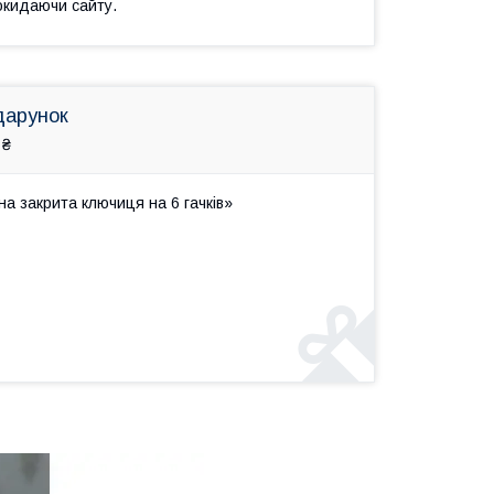
окидаючи сайту.
дарунок
 ₴
а закрита ключиця на 6 гачків»