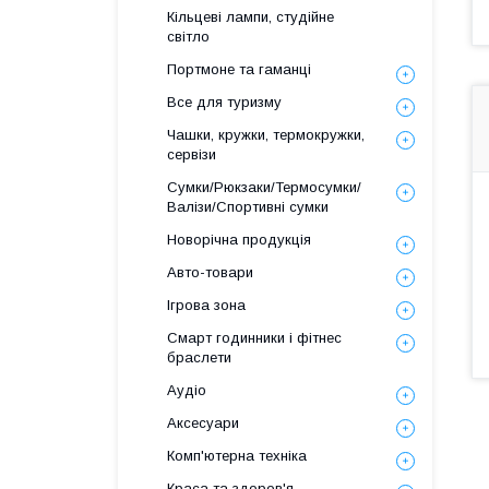
Кільцеві лампи, студійне
світло
Портмоне та гаманці
Все для туризму
Чашки, кружки, термокружки,
сервізи
Сумки/Рюкзаки/Термосумки/
Валізи/Спортивні сумки
Новорічна продукція
Авто-товари
Ігрова зона
Смарт годинники і фітнес
браслети
Аудіо
Аксесуари
Комп'ютерна техніка
Краса та здоров'я