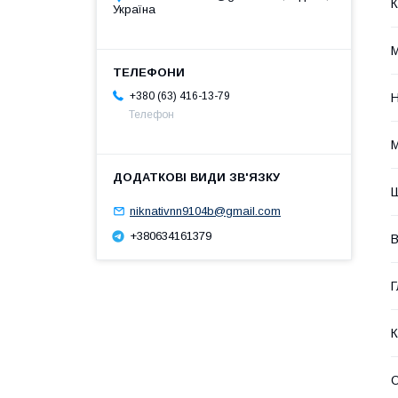
К
Україна
М
+380 (63) 416-13-79
Н
Телефон
М
Ш
niknativnn9104b@gmail.com
+380634161379
В
Г
К
О