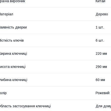
раїна виробник
Китай
атеріал
Дерево
аявність дверки
1 шт.
істкість ключів
6 шт.
ирина ключниці
220 мм
исота ключниці
290 мм
либина ключниці
60 мм
олір
Рожевий
бласть застосування ключниці
Для дом