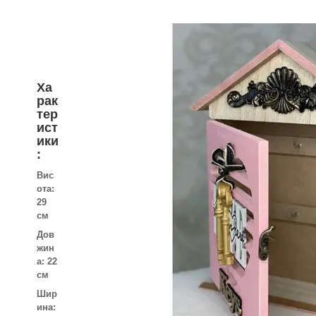
Ха
рак
тер
ист
ики
:
Вис
ота:
29
см
Дов
жин
а:
22
см
Шир
ина: