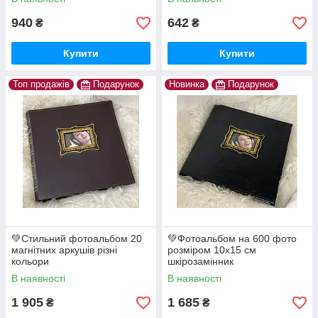
940
642
₴
₴
Купити
Купити
Топ продажів
Подарунок
Новинка
Подарунок
💚Стильний фотоальбом 20
💚Фотоальбом на 600 фото
магнітних аркушів різні
розміром 10х15 см
кольори
шкірозамінник
В наявності
В наявності
1 905
1 685
₴
₴