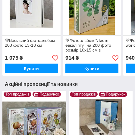
💜Весільний фотоальбом
💚Фотоальбом "Листя
💛Ф
200 фото 13-18 см
евкаліпту" на 200 фото
worl
розмір 10х15 см з
плівковою кишенею, Білий
1 075
914
940
₴
₴
з зеленим
Купити
Купити
Акційні пропозиції та новинки
Топ продажів
Подарунок
Топ продажів
Подарунок