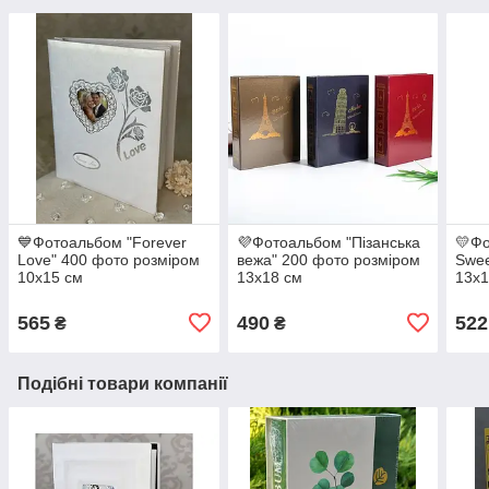
💙Фотоальбом "Forever
💜Фотоальбом "Пізанська
💛Ф
Love" 400 фото розміром
вежа" 200 фото розміром
Swee
10x15 см
13х18 см
13x1
565
490
522
₴
₴
Подібні товари компанії