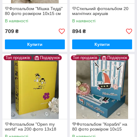
💛Фотоальбом "Мішка Тедді"
💛Стильний фотоальбом 20
80 фото розміром 10x15 см
магнітних аркушів
В наявності
В наявності
709
894
₴
₴
Купити
Купити
Топ продажів
Подарунок
Топ продажів
Подарунок
💛Фотоальбом "Open my
💚Фотоальбом "Кораблі" на
world" на 200 фото 13х18
80 фото розміром 10х15
В наявності
В наявності