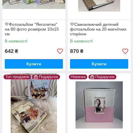
💛Фотоальбом "Янголятко"
💛Самоклеючий дитячий
на 80 фото розміром 10х15
фотоальбом на 20 магнітних
см
сторінок
В наявності
В наявності
642
870
₴
₴
Купити
Купити
Топ продажів
Подарунок
Новинка
Подарунок