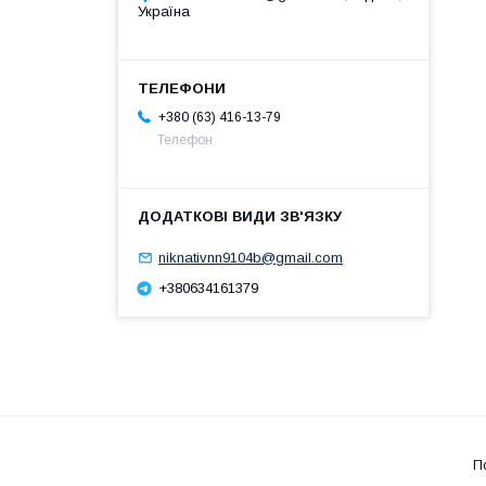
Україна
+380 (63) 416-13-79
Телефон
niknativnn9104b@gmail.com
+380634161379