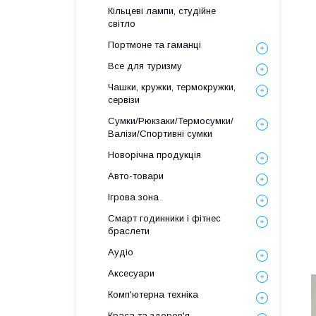
Кільцеві лампи, студійне
світло
Портмоне та гаманці
Все для туризму
Чашки, кружки, термокружки,
сервізи
Сумки/Рюкзаки/Термосумки/
Валізи/Спортивні сумки
Новорічна продукція
Авто-товари
Ігрова зона
Смарт годинники і фітнес
браслети
Аудіо
Аксесуари
Комп'ютерна техніка
Краса та здоров'я