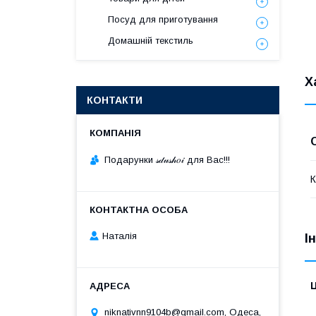
Посуд для приготування
Домашній текстиль
Х
КОНТАКТИ
Подарунки 𝓈𝒹𝓊𝓈𝒽𝑜𝒾 для Вас!!!
К
Наталія
І
Ц
niknativnn9104b@gmail.com, Одеса,