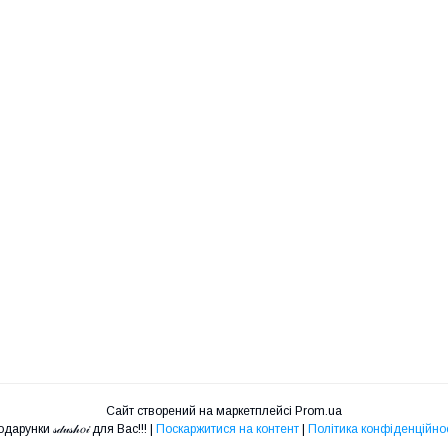
Сайт створений на маркетплейсі
Prom.ua
Подарунки 𝓈𝒹𝓊𝓈𝒽𝑜𝒾 для Вас!!! |
Поскаржитися на контент
|
Політика конфіденційнос