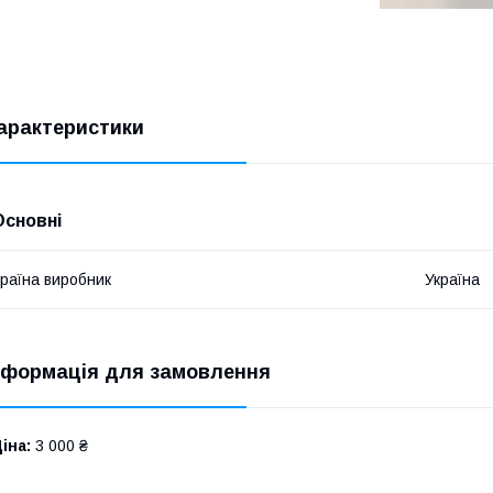
арактеристики
Основні
раїна виробник
Україна
нформація для замовлення
іна:
3 000 ₴