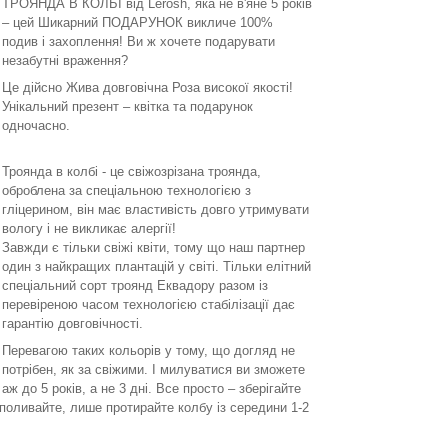
ТРОЯНДА В КОЛБІ від Lerosh, яка не в'яне 5 років
– цей Шикарний ПОДАРУНОК викличе 100%
подив і захоплення! Ви ж хочете подарувати
незабутні враження?
Це дійсно Жива довговічна Роза високої якості!
Унікальний презент – квітка та подарунок
одночасно.
Троянда в колбі - це свіжозрізана троянда,
оброблена за спеціальною технологією з
гліцерином, він має властивість довго утримувати
вологу і не викликає алергії!
Завжди є тільки свіжі квіти, тому що наш партнер
один з найкращих плантацій у світі. Тільки елітний
спеціальний сорт троянд Еквадору разом із
перевіреною часом технологією стабілізації дає
гарантію довговічності.
Перевагою таких кольорів у тому, що догляд не
потрібен, як за свіжими. І милуватися ви зможете
аж до 5 років, а не 3 дні. Все просто – зберігайте
 поливайте, лише протирайте колбу із середини 1-2