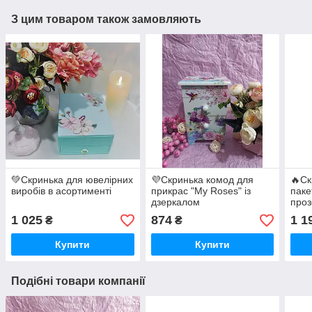
З цим товаром також замовляють
💚Скринька для ювелірних
💜Скринька комод для
🔥Ск
виробів в асортименті
прикрас "My Roses" із
паке
дзеркалом
проз
1 025
874
1 1
₴
₴
Купити
Купити
Подібні товари компанії