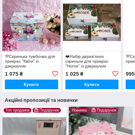
💜Скринька тумбочка для
❤️Набір дерев'яних
💜Ск
прикрас "Квіти" із
скриньок для прикрас
прик
дзеркалом
"Home" із дзеркалом
1 075
1 025
995
₴
₴
Купити
Купити
Акційні пропозиції та новинки
Топ продажів
Подарунок
Новинка
Подарунок