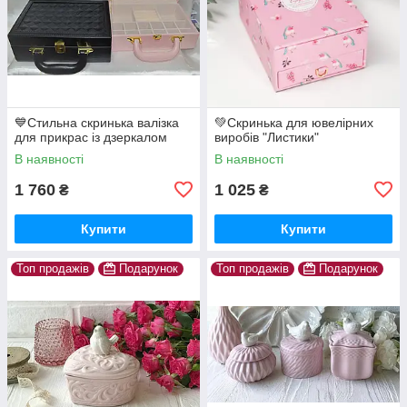
💙Стильна скринька валізка
💚Скринька для ювелірних
для прикрас із дзеркалом
виробів "Листики"
В наявності
В наявності
1 760
1 025
₴
₴
Купити
Купити
Топ продажів
Подарунок
Топ продажів
Подарунок