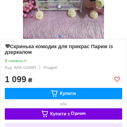
💜Скринька комодик для прикрас Париж із
дзеркалом
В наявності
Код: AAA-116984
Роздріб
1 099
₴
Купити
або
Купити з