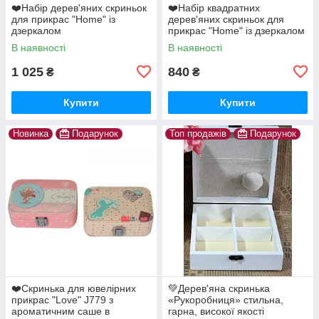
❤️Набір дерев'яних скриньок
❤️Набір квадратних
для прикрас "Home" із
дерев'яних скриньок для
дзеркалом
прикрас "Home" із дзеркалом
В наявності
В наявності
1 025
840
₴
₴
Купити
Купити
Новинка
Подарунок
Топ продажів
Подарунок
❤️Скринька для ювелірних
💚Дерев'яна скринька
прикрас "Love" J779 з
«Рукоробниця» стильна,
ароматичним саше в
гарна, високої якості