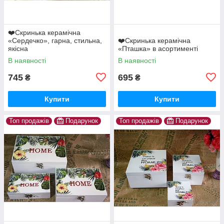
❤️Скринька керамічна
«Сердечко», гарна, стильна,
❤️Скринька керамічна
якісна
«Пташка» в асортименті
В наявності
В наявності
745
695
₴
₴
Купити
Купити
Топ продажів
Подарунок
Топ продажів
Подарунок